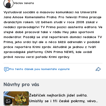
Václav Janata
Vystudoval sociální a masovou komunikaci na Univerzitě
Jana Amose Komenského Praha. Pro televizi Prima pracuje
dvanáctým rokem. Už během studií v roce 2008 získal v
redakci zpravodajství TV Prima pozici asistenta editora. Ve
stejné době pracoval také v rádiu Hey jako sportovní
moderátor. Později se stal reportérem domácí redakce TV
Prima, jeho srdci byl ale o něco bližší adrenalin v podobě
práce reportéra Krimi zpráv. Aktuálně je jednou z tváří
zpravodajské platformy CNN Prima NEWS, kde uvádí
právě novou verzi pořadu Krimi zprávy.
Pro tento článek jsou komentáře vypnuté
Návrhy pro vás
Žebříček nejhorších jídel světa.
Umístily se i tři české pokrmy, vévodí