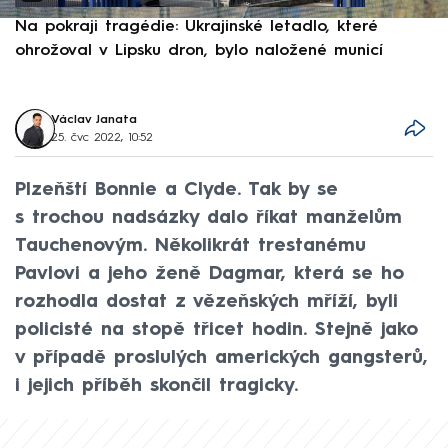
Na pokraji tragédie: Ukrajinské letadlo, které
P
ohrožoval v Lipsku dron, bylo naložené municí
e
Václav Janata
25. čvc 2022, 10:52
Plzeňští Bonnie a Clyde. Tak by se
s trochou nadsázky dalo říkat manželům
Tauchenovým. Několikrát trestanému
Pavlovi a jeho ženě Dagmar, která se ho
rozhodla dostat z vězeňských mříží, byli
policisté na stopě třicet hodin. Stejně jako
v případě proslulých amerických gangsterů,
i jejich příběh skončil tragicky.