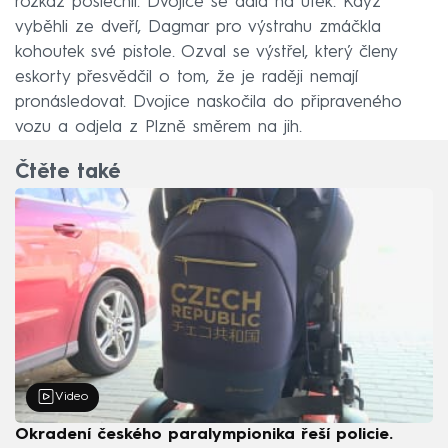
rozkaz poslechli. Dvojice se dala na útěk. Když
vyběhli ze dveří, Dagmar pro výstrahu zmáčkla
kohoutek své pistole. Ozval se výstřel, který členy
eskorty přesvědčil o tom, že je raději nemají
pronásledovat. Dvojice naskočila do připraveného
vozu a odjela z Plzně směrem na jih.
Čtěte také
Video
Okradení českého paralympionika řeší policie.