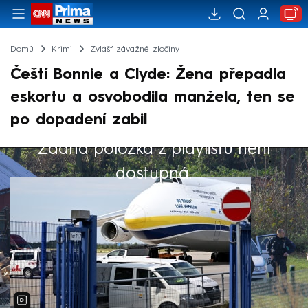
Domů
Krimi
Zvlášť závažné zločiny
Čeští Bonnie a Clyde: Žena přepadla
eskortu a osvobodila manžela, ten se
po dopadení zabil
Žádná položka z playlistu není
Výběr redakce
dostupná.