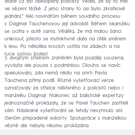
době už byl obklopený policisty. Věděl, že by to měl
ve vězení těžké. Z jeho strany to asi bylo zkratkové
jednání,“ řekl novinářům během soudního procesu
s Dagmar Tauchenovou její advokát. Během okamžiku
se ocitla v autě sama. Věděla, že má malou šanci
uniknout, přesto se instinktivně dala na útěk směrem
k lesu. Po několika krocích ucítila na zádech a na
ruce ostrou bolest.
S dvojitým střelným zraněním byla později souzena,
vyvázla ale pouze s podmínkou. Dlouho se navíc
spekulovalo, zda nemá nikdo na smrti Pavla
Tauchena přímý podíl. Různé vyšetřovací verze
označovaly za střelce některého z policistů nebo i
manželku Dagmar. Nakonec až balistické expertizy
jednoznačně prokázaly, že se Pavel Tauchen zastřelil
sám. Následné vyšetřování se tehdy nevyhnulo ani
členům přepadené eskorty. Spolupráce s manželkou
vězně ale nebyla nikomu prokázána.