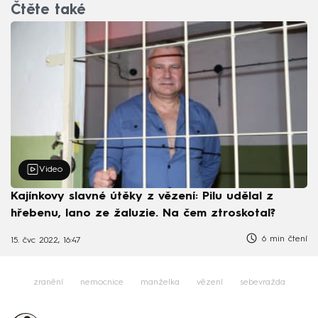
Čtěte také
Video
Kajínkovy slavné útěky z vězení: Pilu udělal z
hřebenu, lano ze žaluzie. Na čem ztroskotal?
6 min čtení
15. čvc 2022, 16:47
zranění
nemocnice
manželka
vězení
sebevražda