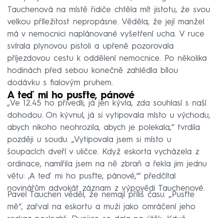
Tauchenová na místě řidiče chtěla mít jistotu, že svou
velkou příležitost nepropásne. Věděla, že její manžel
má v nemocnici naplánované vyšetření ucha. V ruce
svírala plynovou pistoli a upřeně pozorovala
příjezdovou cestu k oddělení nemocnice. Po několika
hodinách před sebou konečně zahlédla bílou
dodávku s fialovým pruhem.
A teď mi ho pusťte, pánové
„Ve 12.45 ho přivedli, já jen kývla, zda souhlasí s naší
dohodou. On kývnul, já si vytipovala místo u východu,
abych nikoho neohrozila, abych je polekala,“ tvrdila
později u soudu. „Vytipovala jsem si místo u
šoupacích dveří v uličce. Když eskorta vycházela z
ordinace, namířila jsem na ně zbraň a řekla jim jednu
větu: ‚A teď mi ho pusťte, pánové,‘“ předčítal
novinářům advokát záznam z výpovědi Tauchenové.
Pavel Tauchen věděl, že nemají příliš času. „Pusťte
mě“, zařval na eskortu a muži jako omráčení jeho