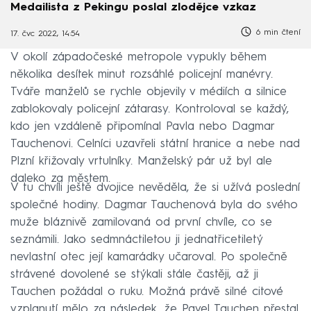
Medailista z Pekingu poslal zlodějce vzkaz
6 min čtení
17. čvc 2022, 14:54
V okolí západočeské metropole vypukly během
několika desítek minut rozsáhlé policejní manévry.
Tváře manželů se rychle objevily v médiích a silnice
zablokovaly policejní zátarasy. Kontroloval se každý,
kdo jen vzdáleně připomínal Pavla nebo Dagmar
Tauchenovi. Celníci uzavřeli státní hranice a nebe nad
Plzní křižovaly vrtulníky. Manželský pár už byl ale
daleko za městem.
V tu chvíli ještě dvojice nevěděla, že si užívá poslední
společné hodiny. Dagmar Tauchenová byla do svého
muže bláznivě zamilovaná od první chvíle, co se
seznámili. Jako sedmnáctiletou ji jednatřicetiletý
nevlastní otec její kamarádky učaroval. Po společně
strávené dovolené se stýkali stále častěji, až ji
Tauchen požádal o ruku. Možná právě silné citové
vzplanutí mělo za následek, že Pavel Tauchen přestal