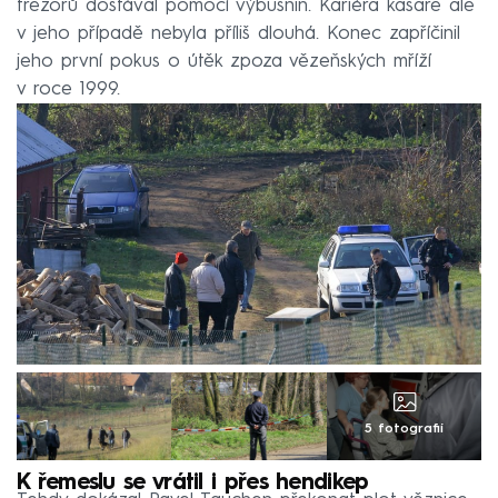
trezorů dostával pomocí výbušnin. Kariéra kasaře ale
v jeho případě nebyla příliš dlouhá. Konec zapříčinil
jeho první pokus o útěk zpoza vězeňských mříží
v roce 1999.
5 fotografií
K řemeslu se vrátil i přes hendikep