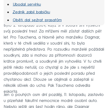
Ubodal servírku
Zedník zabil babičku
Oběti dal sežrat prasatům
Bylo 2. listopadu 2009, když si v soudní síni vyslechl
Zavraždil nevlastní dcery
svůj poslední trest. Za mřížemi měl zůstat dalších pět
Devět dní žil s mrtvolami
let. Pro Tauchena, a hlavně jeho manželku Dagmar,
která v té chvíli seděla v soudní síni, to byla
nepřijatelná představa. Po rozsudku manželé požádali
soudkyni, zda si mohou za přítomnosti dozorců
krátce promluvit, a soudkyně jim vyhověla. V tu chvíli
ještě nikdo netušil, co chystají a že jde s největší
pravděpodobností o jejich poslední poradu před
chystanou akcí. Dlouze se objímali a zašeptali si
několik slůvek do ucha. Pak Tauchena odvedla
eskorta.
Jen o pouhých osm dní později, 11. listopadu, zastavilo
u plzeňské fakultní nemocnice modré osobní auto.
Nebylo ještě ani šest hodin ráno, ale Dagmar