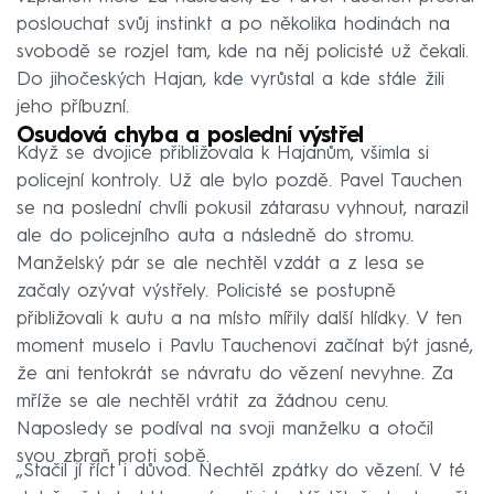
poslouchat svůj instinkt a po několika hodinách na
svobodě se rozjel tam, kde na něj policisté už čekali.
Do jihočeských Hajan, kde vyrůstal a kde stále žili
jeho příbuzní.
Osudová chyba a poslední výstřel
Když se dvojice přibližovala k Hajanům, všimla si
policejní kontroly. Už ale bylo pozdě. Pavel Tauchen
se na poslední chvíli pokusil zátarasu vyhnout, narazil
ale do policejního auta a následně do stromu.
Manželský pár se ale nechtěl vzdát a z lesa se
začaly ozývat výstřely. Policisté se postupně
přibližovali k autu a na místo mířily další hlídky. V ten
moment muselo i Pavlu Tauchenovi začínat být jasné,
že ani tentokrát se návratu do vězení nevyhne. Za
mříže se ale nechtěl vrátit za žádnou cenu.
Naposledy se podíval na svoji manželku a otočil
svou zbraň proti sobě.
„Stačil jí říct i důvod. Nechtěl zpátky do vězení. V té