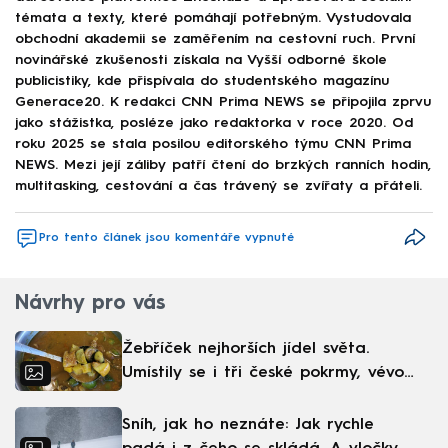
témata a texty, které pomáhají potřebným. Vystudovala
obchodní akademii se zaměřením na cestovní ruch. První
novinářské zkušenosti získala na Vyšší odborné škole
publicistiky, kde přispívala do studentského magazínu
Generace20. K redakci CNN Prima NEWS se připojila zprvu
jako stážistka, posléze jako redaktorka v roce 2020. Od
roku 2025 se stala posilou editorského týmu CNN Prima
NEWS. Mezi její záliby patří čtení do brzkých ranních hodin,
multitasking, cestování a čas trávený se zvířaty a přáteli.
Pro tento článek jsou komentáře vypnuté
Návrhy pro vás
Žebříček nejhorších jídel světa.
Umístily se i tři české pokrmy, vévodí
skandinávská kuchyně
Sníh, jak ho neznáte: Jak rychle