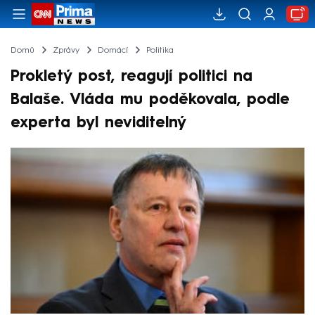
Domů
Zprávy
Domácí
Politika
Prokletý post, reagují politici na
Balaše. Vláda mu poděkovala, podle
experta byl neviditelný