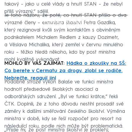
takový – jako u celé vlády a hnutí STAN – že nebyl
příliš výrazný,“ sdělil.
Je toho názoru, že poté, co hnutí STAN přišlo o dva
Failed to fetch
výrazné členy – exministra školství Petra Gazdíka,
který rezignoval kvůli svým kontaktům s obviněným
podnikatelem Michalem Redlem z kauzy Dozimetr,
a Věslava Michalika, který zemřel v červnu minulého
roku – těžko hledá někoho, kdo by post ministra
mohl kvalitně vykonávat.
MOHLO BY VÁS ZAJÍMAT:
Hádka o zkoušky na SŠ:
Co berete v Cermatu za drogy, zlobí se rodiče.
Nebrečte, reagují jiní
Podobně stroze výkon Balaše ve funkci ministra
hodnotí předsedové školských asociací a
odborářských sdružení. „Byl ve funkci krátce,“ řekli
ČTK. Doplnili, že z toho důvodu nestihl prosadit své
záměry k dalšími směřování českého školství. Výměna
ministra v době, kdy se řeší rozpočet pro resort na
následující roku, podle nich může být problematická.
„Přijde mi, že post ministra školství je prokletý,