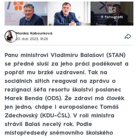
5 fotografií
Monika Kabourková
20. dub 2023, 18:28
Panu ministrovi Vladimíru Balašovi (STAN)
se předně sluší za jeho práci poděkovat a
popřát mu brzké uzdravení. Tak na
sociálních sítích reagoval na zprávu o
rezignaci šéfa resortu školství poslanec
Marek Benda (ODS). Že zdraví má člověk
jen jedno, chápe i europoslanec Tomáš
Zdechovský (KDU-ČSL). V roli ministra
strávil Balaš necelý rok. Podle
místopředsedy sněmovního školského