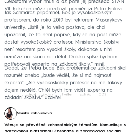
Celostátní výbor hnutí a až poté jej předseda STAN
Vít Rakušan může předložit premiérovi Petru Fialovi.
Jak Schmarcz připomněl, Bek je vysokoškolským
profesorem, do roku 2019 byl rektorem Masarykovy
univerzity. „Jistě je to velká postava, ale chci
upozornit, že to není poprvé, kdy se na post může
dostat vysokoškolský profesor. Ministerstvo školství
není resortem pro vysoké školy, dokonce s nimi
nemůže ani skoro nic dělat. Daleko spíše bychom
potřebovali experta na základní školy,“ mínil.
Dodal, že třeba bude Bek problematice základní škol
rozumět anebo „bude vědět, že si má najmout
experta“. „Ale vysokoškolský profesor na mě takový
dojem nedělá. Chtěl bych tam vidět experta na
zdraví
školství
Twitter
politika
ODS
základní školství,“ uzavřel.
Monika Kabourková
Věnuje se převážně zdravotnickým tématům. Komunikuje s
dárcovskou platformou Znesnáze a zpracovává sociální