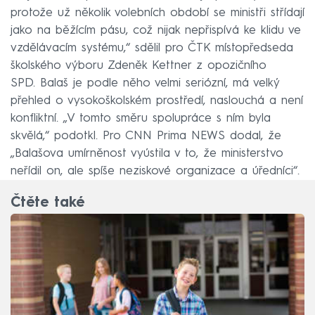
protože už několik volebních období se ministři střídají
jako na běžícím pásu, což nijak nepřispívá ke klidu ve
vzdělávacím systému,“ sdělil pro ČTK místopředseda
školského výboru Zdeněk Kettner z opozičního
SPD. Balaš je podle něho velmi seriózní, má velký
přehled o vysokoškolském prostředí, naslouchá a není
konfliktní. „V tomto směru spolupráce s ním byla
skvělá,“ podotkl. Pro CNN Prima NEWS dodal, že
„Balašova umírněnost vyústila v to, že ministerstvo
neřídil on, ale spíše neziskové organizace a úředníci“.
Čtěte také