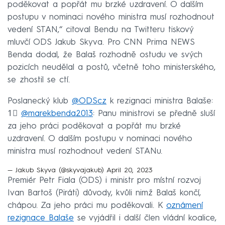
poděkovat a popřát mu brzké uzdravení. O dalším
postupu v nominaci nového ministra musí rozhodnout
vedení STAN,“ citoval Bendu na Twitteru tiskový
mluvčí ODS Jakub Skyva. Pro CNN Prima NEWS
Benda dodal, že Balaš rozhodně ostudu ve svých
pozicích neudělal a postů, včetně toho ministerského,
se zhostil se ctí.
Poslanecký klub
@ODScz
k rezignaci ministra Balaše:
1⃣
@marekbenda2013
: Panu ministrovi se předně sluší
za jeho práci poděkovat a popřát mu brzké
uzdravení. O dalším postupu v nominaci nového
ministra musí rozhodnout vedení STANu.
— Jakub Skyva (@skyvajakub)
April 20, 2023
Premiér Petr Fiala (ODS) i ministr pro místní rozvoj
Ivan Bartoš (Piráti) důvody, kvůli nimž Balaš končí,
chápou. Za jeho práci mu poděkovali. K
oznámení
rezignace Balaše
se vyjádřil i další člen vládní koalice,