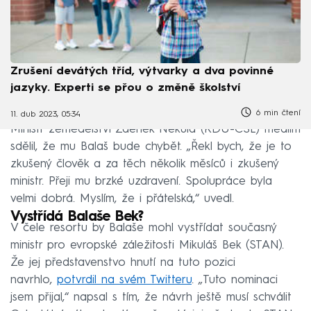
Zrušení devátých tříd, výtvarky a dva povinné
jazyky. Experti se přou o změně školství
6 min čtení
11. dub 2023, 05:34
Ministr zemědělství Zdeněk Nekula (KDU-ČSL) médiím
sdělil, že mu Balaš bude chybět. „Řekl bych, že je to
zkušený člověk a za těch několik měsíců i zkušený
ministr. Přeji mu brzké uzdravení. Spolupráce byla
velmi dobrá. Myslím, že i přátelská,“ uvedl.
Vystřídá Balaše Bek?
V čele resortu by Balaše mohl vystřídat současný
ministr pro evropské záležitosti Mikuláš Bek (STAN).
Že jej představenstvo hnutí na tuto pozici
navrhlo,
potvrdil na svém Twitteru
. „Tuto nominaci
jsem přijal,“ napsal s tím, že návrh ještě musí schválit