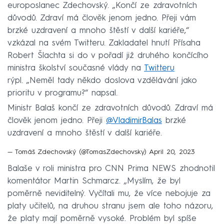
europoslanec Zdechovský. „Končí ze zdravotních
důvodů. Zdraví má člověk jenom jedno. Přeji vám
brzké uzdravení a mnoho štěstí v další kariéře,“
vzkázal na svém Twitteru. Zakladatel hnutí Přísaha
Robert Šlachta si do v pořadí již druhého končícího
ministra školství současné vlády na
Twitteru
rýpl. „Neměl tady někdo doslova vzdělávání jako
prioritu v programu?“ napsal.
Ministr Balaš končí ze zdravotních důvodů. Zdraví má
člověk jenom jedno. Přeji
@VladimirBalas
brzké
uzdravení a mnoho štěstí v další kariéře.
— Tomáš Zdechovský (@TomasZdechovsky)
April 20, 2023
Balaše v roli ministra pro CNN Prima NEWS zhodnotil
komentátor Martin Schmarcz. „Myslím, že byl
poměrně neviditelný. Vyčítali mu, že více nebojuje za
platy učitelů, na druhou stranu jsem ale toho názoru,
že platy mají poměrně vysoké. Problém byl spíše