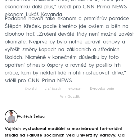
ekonomiku další plus,“ uvedl pro CNN Prima NEWS
ekonom Lukáš Kovanda.
Podobně hovoří také ekonom a premiérův poradce
Štěpán Křeček, podle kterého jde ovšem o běh na
dlouhou trať. „Zrušení deváté třídy není možné zavést
okamžitě. Nejprve by bylo nutné upravit osnovy a
vyřešit změny kapacit na základních a středních
školách. Nicméně v konečném důsledku by toto
opatření přineslo úspory a rovněž by posílilo trh
práce, kam by někteří lidé mohli nastupovat dříve,“
sdělil pro CNN Prima NEWS.
školství
cizí jazyk
ekonom
Evropská unie
Petr Gazdík
Vojtěch Šeliga
Vojtěch vystudoval mediální a mezinárodní teritoriální
studia na Fakultě sociálních věd Univerzity Karlovy. Od