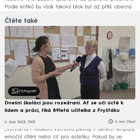
Podle kritiků by však takový blok byl až příliš obecný.
Čtěte také
2
fotografií
Dnešní školáci jsou rozežraní. Ať se učí úctě k
lidem a práci, říká 89letá učitelka z Fryštáku
6 min čtení
4. dub 2023, 13:05
„Výtvarná i hudební výchova pěstují v dětech empatii,
emoční cítění nebo cit pro estetiku. Pokud by se