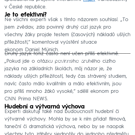
v České republice.
Je to efektivní?
Ne všichni experti však s tímto názorem souhlasí. „To
jsem zvědav, zda povinný druhý cizí jazyk pro
všechny žáky projde testem (časových) nákladů ušlých
příležitostí,“ komentoval vyústění situace
ekonom Daniel Münich.
Druhý jazyk totiž často není učen příliš efektivně.
Failed to fetch
„Pokud jde o otázku povinného druhého cizího
jazyka na základních školách, můj názor je, že
náklady ušlých příležitostí, tedy čas strávený studiem,
navíc často málo kvalitním a málo efektivním, jsou
pro příliš mnoho žáků vysoké,“ sdělil ekonom pro
CNN Prima NEWS.
Hudební a výtvarná výchova
Experti diskutují také nad budoucností hudební či
výtvarné výchovy. Mohla by se k ním přidat filmová,
taneční či dramatická výchova, nebo by se naopak
všechny tyto záběry sjednotily do jednoho předmětu.