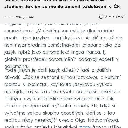
studium. Jak by se mohlo změnit vzdělávání v ČR
6 min čtení
21. bře 2023, 10:44
Angličtina je totiž podle nich brána již jako
samozřejmost. „V českém kontextu je dlouhodobě
prvním cizím jazykem anglický jazyk. Angličtina už ale
není mezinárodními zaměstnavateli chápána jako cizí
jazyk, nýbrž jako automatická lingua franca, tj.
globální prostředek dorozumění,“ dodávají experti v
dokumentu.
Podle jiných je další jazyk důležitý také z dalších
důvodů. „Žák se seznámí s jinou jazykovou a kulturní
realitou. V okamžiku, kdy touto jazykovou výukou
neprojde, tak se za celou školní docházku nesetká s
žádným jazykem členské země Evropské unie. Jak
chceme podporovat myšlenku jednoty EU, když si
vytvoříme velkou skupinu dospělých, kteří se s tou
realitou nikdy nesetkají?“ uvedla Olga Nádvorníková,
spoluautorka projektu interaktivní
mapy
francouzštiny