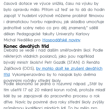
časová dotace ve výuce snížila, času na výuku by
bylo opravdu málo. Přitom už teď se to dá do hodin
zapojit. V hudební výchově můžeme probírat filmovou
i dramatickou tvorbu najednou, jak skladba umocňuje
jednotlivé scény nebo co pro děj znamená,“ sdělil
děkan Pedagogické fakulty Univerzity Karlovy
Michal Nedělka pro
Hospodářské noviny
.
Konec devátých tříd
Debata se vede i nad dalším směřováním škol. Podle
některých vládních poslanců, jako jsou například
bývalý ministr školství Petr Gazdík (STAN) či Renáta
Zajíčková (ODS),
by mohlo dojít ke zrušení devátých
tříd
. Vykompenzováno by to naopak bylo dvěma
povinnými ročníky střední školy.
Podle ekonomů se jedná o rozumný nápad. „Stát by
tím ušetřil 17 až 20 miliard korun ročně, protože mladí
lidé by se zapojovali do pracovního procesu o rok
dříve. Navíc by povinné dva roky střední školy zvýšily
průměrnou kvalifikaci mladých lidí. To by mělo pro