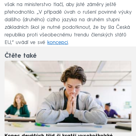
však na ministerstvo tlačí, aby jisté záměry ještě
přehodnotilo. „V případě úvah o rušení povinné výuky
dalšího (druhého) cizího jazyka na druhém stupni
základních škol je nutné podotknout, že by šla Česká
republika proti všeobecnému trendu členských států
EU,“ uvádí ve své
koncepci
.
Čtěte také
Konec devátých tříd či kratší vysokoškolské