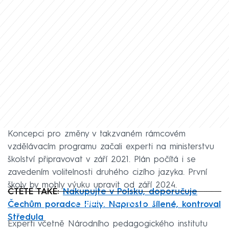
Koncepci pro změny v takzvaném rámcovém
vzdělávacím programu začali experti na ministerstvu
školství připravovat v září 2021. Plán počítá i se
zavedením volitelnosti druhého cizího jazyka. První
školy by mohly výuku upravit od září 2024.
ČTĚTE TAKÉ:
Nakupujte v Polsku, doporučuje
Failed to fetch
Čechům poradce Fialy. Naprosto šílené, kontroval
Středula
Experti včetně Národního pedagogického institutu