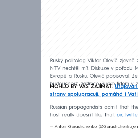
Ruský politolog Viktor Olevič zjevně 
NTV nechtěl mít. Diskuze v pořadu Mes
Evropě a Rusku. Olevič popisoval, ž
budoucnost, zatímco Rusko lidem v z
MOHLO BY VÁS ZAJÍMAT:
Utajovan
strany spolupracují, pomáhá i Vat
Russian propagandists admit that th
host really doesn't like that.
pic.twit
— Anton Gerashchenko (@Gerashchenko_e