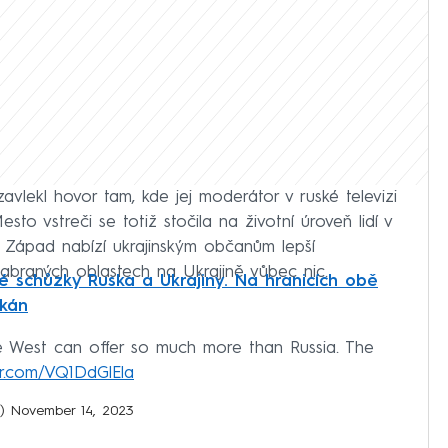
zavlekl hovor tam, kde jej moderátor v ruské televizi
to vstreči se totiž stočila na životní úroveň lidí v
e Západ nabízí ukrajinským občanům lepší
abraných oblastech na Ukrajině vůbec nic.
é schůzky Ruska a Ukrajiny. Na hranicích obě
ikán
e West can offer so much more than Russia. The
ter.com/VQ1DdGlEla
n)
November 14, 2023