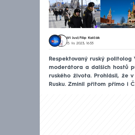
Jiří Just
,
Filip Kalčák
15. lis 2023, 16:33
Respektovaný ruský politolog 
moderátora a dalších hostů pus
ruského života. Prohlásil, že 
Rusku. Zmínil přitom přímo i Č