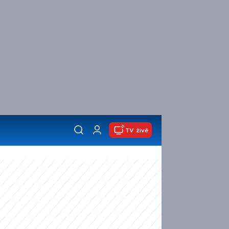
TV živě