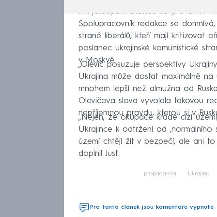
K vystoupení Oleviče se pro CNN Prima
Spolupracovník redakce se domnívá, 
straně liberálů, kteří mají kritizovat 
poslanec ukrajinské komunistické stran
v Moskvě.
„Olevič posuzuje perspektivy Ukraji
Ukrajina může dostat maximálně na ú
mnohem lepší než almužna od Ruska a
Olevičova slova vyvolala takovou rea
nepříjemnou pravdu, kterou si v Rusku
„Nejen, že okupace krade cizí územ
Ukrajince k odtržení od ‚normálního s
území chtějí žít v bezpečí, ale ani t
doplnil Just.
propaganda
Ukrajina
Pro tento článek jsou komentáře vypnuté