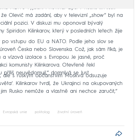
 NEWS vyjádřil i novinář žijící v Rusku Jiří Just.
že Olevič má zadání, aby v televizní „show“ byl na
oficiální pozici. V diskuzi mu oponoval bývalý
y Spiridon Kilinkarov, který v posledních letech žije
ny po vstupu do EU a NATO. Podle jeho slov se
roveň Česka nebo Slovenska. Což, jak sám říká, je
 vízová izolace s Evropou. Je jasné, proč
kci komunisty Kilinkarova. Otevřeně řekl
 příliš neuvědomují,“ domnívá se Just.
í, ale s ruským občanstvím Moskva odsuzuje
věta‘. Kilinkarov tvrdí, že Ukrajinci na okupovaných
o jim Rusko nemůže a vlastně ani nechce zaručit,“
Evropská unie
politolog
životní úroveň