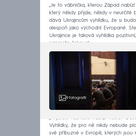
„Je to vábnička, kterou Západ nabízí
který někdy přijde, někdy v neurčité
dává Ukrajincům vyhlídku, že si bud
alespoň jako východní Evropané. Ste
Ukrajince je taková vyhlídka pozitivní
naprosto šokoval.
9
fotografií
„A jakou vábničku nabízí Rusko? Deset t
Vyhlídky, že pro ně nikdy nebude pla
své příbuzné v Evropě, kterých jsou mi