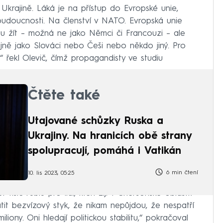
 Ukrajině. Láká je na přístup do Evropské unie,
 budoucnosti. Na členství v NATO. Evropská unie
ou žít – možná ne jako Němci či Francouzi – ale
jně jako Slováci nebo Češi nebo někdo jiný. Pro
,“ řekl Olevič, čímž propagandisty ve studiu
Čtěte také
Utajované schůzky Ruska a
Ukrajiny. Na hranicích obě strany
spolupracují, pomáhá i Vatikán
6 min čtení
10. lis 2023, 05:25
isíc rublů pro lidi, kteří žijí v Chersonské oblasti?
tit bezvízový styk, že nikam nepůjdou, že nespatří
liony. Oni hledají politickou stabilitu,“ pokračoval