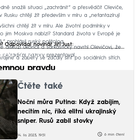
ně snažili situaci „zachránit“ a přesvědčit Oleviče,
v Rusku chtějí žít především v míru a „nefantazírují
ichni chtějí žít v míru. Ale životní podmínky v
o jim Moskva nabízí? Standard života v Evropě je
,“ prohlásil ruský politolog.
 Odpovídal novinář Jiří Just:
 diskuzi ukončil a sarkasticky navrhl Olevičovi, že
iled to fetch
é netradiční názory prezentoval.
rajině a záběry se začaly šířit po sociálních sítích.
íjemnou pravdu
Čtěte také
Noční můra Putina: Když zabíjím,
necítím nic, říká elitní ukrajinský
sniper. Rusů zabil stovky
6 min čtení
14. lis 2023, 19:51