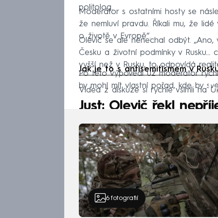
politolog.
Moderátor s ostatními hosty se násled
že nemluví pravdu. Říkali mu, že lidé 
o životě v Evropě“.
Olevič se ale nenechal odbýt. „Ano, vš
Česku a životní podmínky v Rusku… c
vyšší než v Rusku, to odpovídá realitě
Jak je to s antisemitismem v Rusku?
Po této výpovědi už moderátor rychle
Fa
by mohl mít vlastní pořad, kde by sv
Videa z diskuze si rychle všimli na Uk
Just: Olevič řekl nepř
6
fotografií