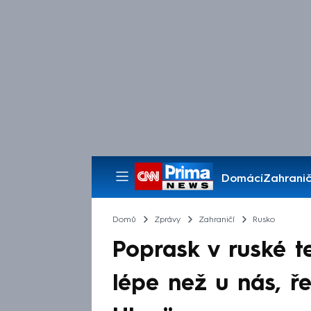
Domácí
Zahranič
Pořady
Domů
Zprávy
Zahraničí
Rusko
Poprask v ruské te
lépe než u nás, ře