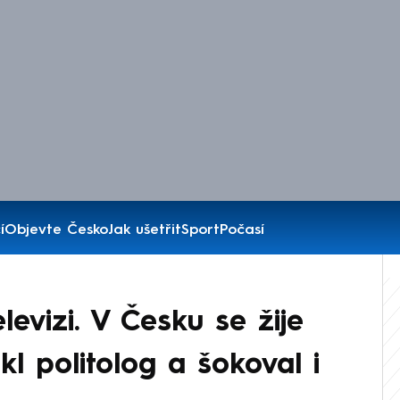
í
Objevte Česko
Jak ušetřit
Sport
Počasí
levizi. V Česku se žije
kl politolog a šokoval i