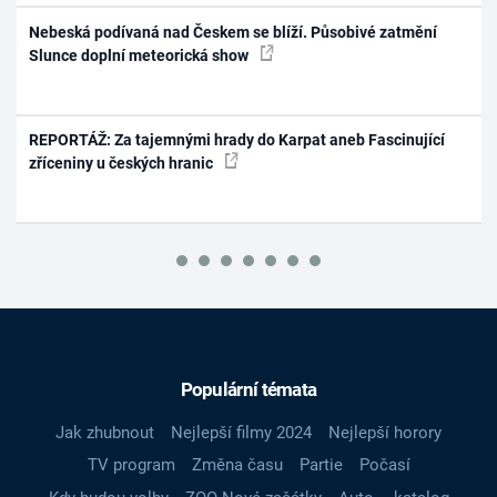
Nebeská podívaná nad Českem se blíží. Působivé zatmění
Slunce doplní meteorická show
REPORTÁŽ: Za tajemnými hrady do Karpat aneb Fascinující
zříceniny u českých hranic
Populární témata
Jak zhubnout
Nejlepší filmy 2024
Nejlepší horory
TV program
Změna času
Partie
Počasí