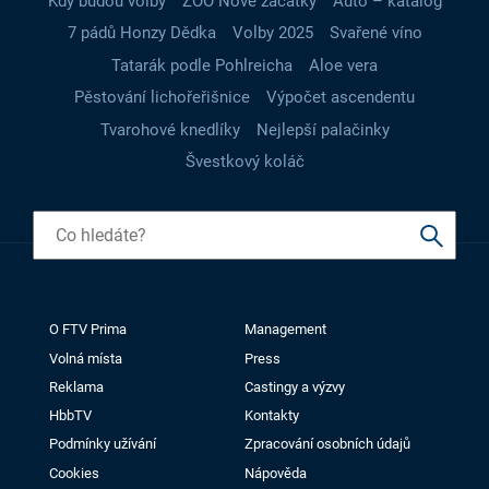
Kdy budou volby
ZOO Nové začátky
Auto – katalog
7 pádů Honzy Dědka
Volby 2025
Svařené víno
Tatarák podle Pohlreicha
Aloe vera
Pěstování lichořeřišnice
Výpočet ascendentu
Tvarohové knedlíky
Nejlepší palačinky
Švestkový koláč
O FTV Prima
Management
Volná místa
Press
Reklama
Castingy a výzvy
HbbTV
Kontakty
Podmínky užívání
Zpracování osobních údajů
Cookies
Nápověda