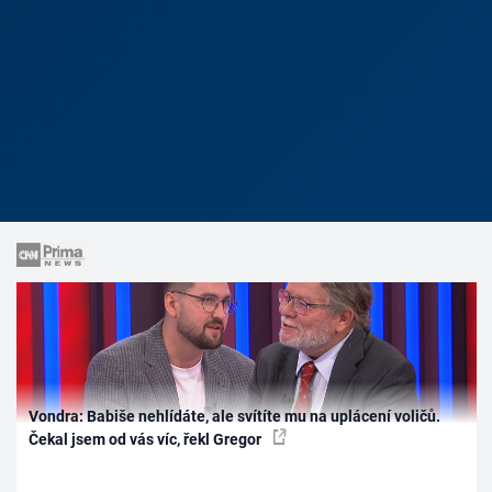
Vondra: Babiše nehlídáte, ale svítíte mu na uplácení voličů.
Čekal jsem od vás víc, řekl Gregor