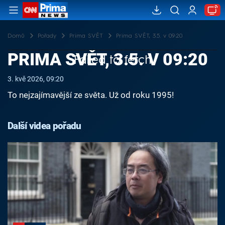
Domů
Pořady
Prima SVĚT
Prima SVĚT, 3.5. v 09:20
PRIMA SVĚT, 3.5. V 09:20
Failed to fetch
3. kvě 2026, 09:20
To nejzajímavější ze světa. Už od roku 1995!
Další videa pořadu