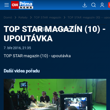
Domů
Pořady
TOP STAR magazín
TOP STAR magazín (10) - upo
TOP STAR MAGAZÍN (10) -
Failed to fetch
UPOUTÁVKA
7. bře 2016, 21:35
TOP STAR magazín (10) - upoutávka
Další videa pořadu