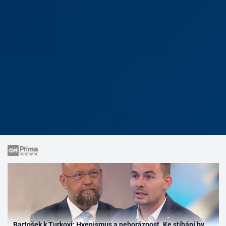
Bartošek k Turkovi: Hyenismus a nehoráznost. Ke stíhání by