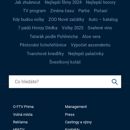
Jak zhubnout
Nejlepší filmy 2024
Nejlepší horory
TV program
Změna času
Partie
Počasí
Kdy budou volby
ZOO Nové začátky
Auto – katalog
7 pádů Honzy Dědka
Volby 2025
Svařené víno
Tatarák podle Pohlreicha
Aloe vera
Pěstování lichořeřišnice
Výpočet ascendentu
Tvarohové knedlíky
Nejlepší palačinky
Švestkový koláč
O FTV Prima
Management
Volná místa
Press
Reklama
Castingy a výzvy
HbbTV
Kontakty