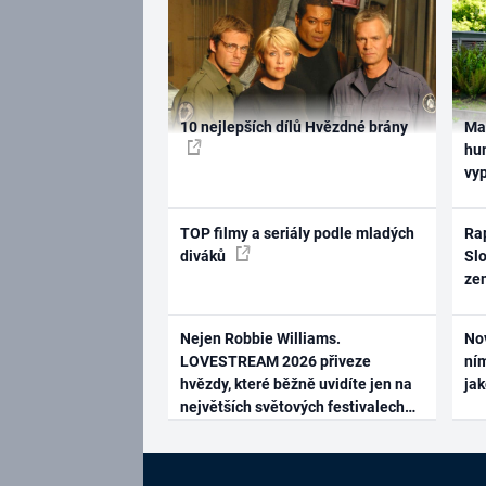
10 nejlepších dílů Hvězdné brány
Ma
hum
vy
TOP filmy a seriály podle mladých
Rap
diváků
Slo
ze
Nejen Robbie Williams.
No
LOVESTREAM 2026 přiveze
ním
hvězdy, které běžně uvidíte jen na
ja
největších světových festivalech