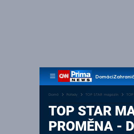
Domácí
Zahranič
Pořady
Domů
Pořady
TOP STAR magazín
TOP 
TOP STAR MAG
PROMĚNA - 