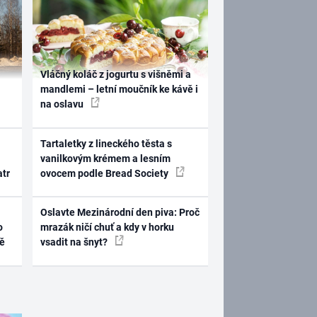
Vláčný koláč z jogurtu s višněmi a
mandlemi – letní moučník ke kávě i
na oslavu
Tartaletky z lineckého těsta s
vanilkovým krémem a lesním
atr
ovocem podle Bread Society
Oslavte Mezinárodní den piva: Proč
o
mrazák ničí chuť a kdy v horku
ně
vsadit na šnyt?