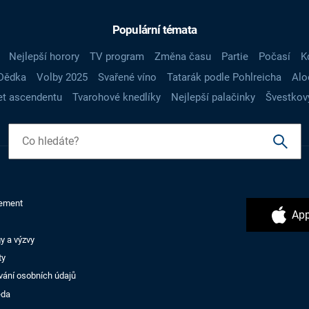
Populární témata
Nejlepší horory
TV program
Změna času
Partie
Počasí
K
Dědka
Volby 2025
Svařené víno
Tatarák podle Pohlreicha
Alo
t ascendentu
Tvarohové knedlíky
Nejlepší palačinky
Švestkov
ement
App
y a výzvy
ty
vání osobních údajů
ěda