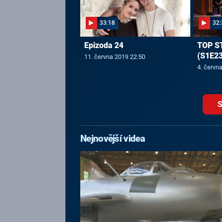
33:18
32:
Epizoda 24
TOP S
(S1E23
11. června 2019 22:50
4. červn
S
Nejnovější videa