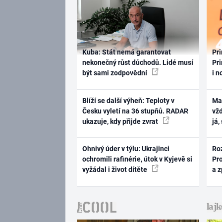
Kuba: Stát nemá garantovat
Pri
nekonečný růst důchodů. Lidé musí
Pri
být sami zodpovědní
i n
Blíží se další výheň: Teploty v
Ma
Česku vyletí na 36 stupňů. RADAR
vž
ukazuje, kdy přijde zvrat
já,
Ohnivý úder v týlu: Ukrajinci
Ro
ochromili rafinérie, útok v Kyjevě si
Pr
vyžádal i život dítěte
a 