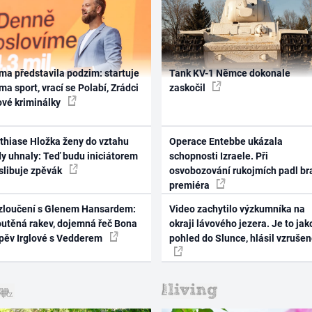
ma představila podzim: startuje
Tank KV-1 Němce dokonale
ma sport, vrací se Polabí, Zrádci
zaskočil
ové kriminálky
thiase Hložka ženy do vztahu
Operace Entebbe ukázala
dy uhnaly: Teď budu iniciátorem
schopnosti Izraele. Při
 slibuje zpěvák
osvobozování rukojmích padl br
premiéra
zloučení s Glenem Hansardem:
Video zachytilo výzkumníka na
outěná rakev, dojemná řeč Bona
okraji lávového jezera. Je to jak
zpěv Irglové s Vedderem
pohled do Slunce, hlásil vzruše