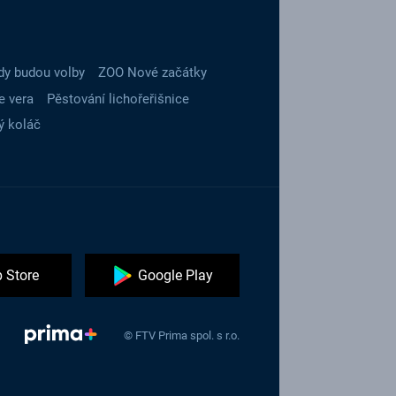
dy budou volby
ZOO Nové začátky
e vera
Pěstování lichořeřišnice
ý koláč
 Store
Google Play
© FTV Prima spol. s r.o.