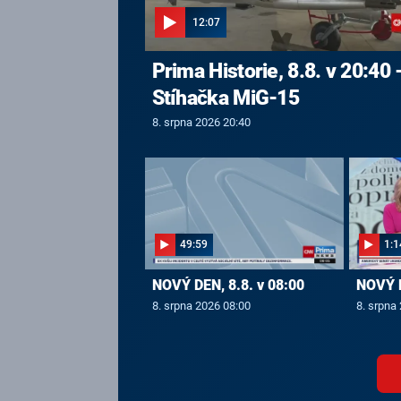
12:07
Prima Historie, 8.8. v 20:40 
Stíhačka MiG-15
8. srpna 2026 20:40
49:59
1:1
NOVÝ DEN, 8.8. v 08:00
NOVÝ D
8. srpna 2026 08:00
8. srpna