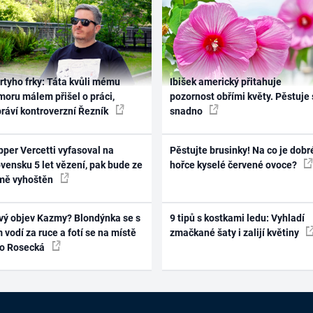
rtyho frky: Táta kvůli mému
Ibišek americký přitahuje
oru málem přišel o práci,
pozornost obřími květy. Pěstuje 
práví kontroverzní Řezník
snadno
per Vercetti vyfasoval na
Pěstujte brusinky! Na co je dobr
vensku 5 let vězení, pak bude ze
hořce kyselé červené ovoce?
mě vyhoštěn
vý objev Kazmy? Blondýnka se s
9 tipů s kostkami ledu: Vyhladí
 vodí za ruce a fotí se na místě
zmačkané šaty i zalijí květiny
ko Rosecká