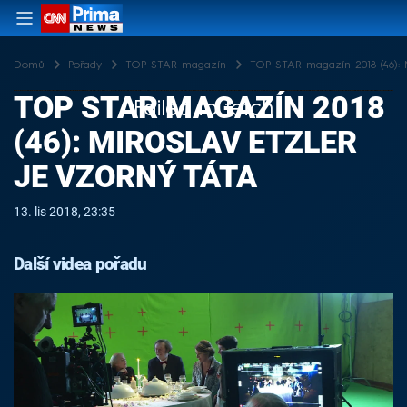
Domů
Pořady
TOP STAR magazín
TOP STAR magazín 2018 (46): M
TOP STAR MAGAZÍN 2018
Failed to fetch
(46): MIROSLAV ETZLER
JE VZORNÝ TÁTA
13. lis 2018, 23:35
Další videa pořadu