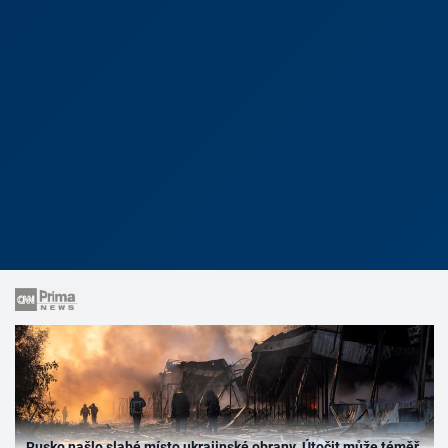
Rusko našlo slabé místo ukrajinské obrany. Útočit může téměř