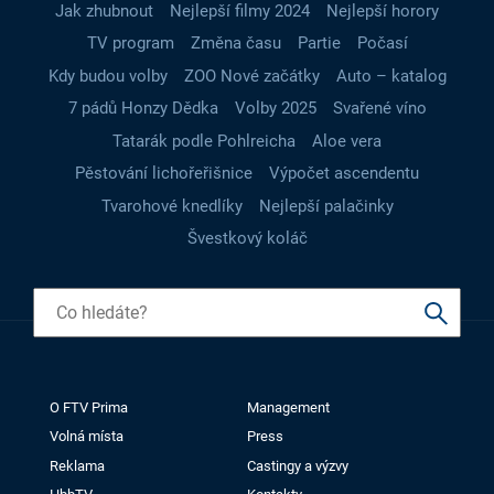
Jak zhubnout
Nejlepší filmy 2024
Nejlepší horory
TV program
Změna času
Partie
Počasí
Kdy budou volby
ZOO Nové začátky
Auto – katalog
7 pádů Honzy Dědka
Volby 2025
Svařené víno
Tatarák podle Pohlreicha
Aloe vera
Pěstování lichořeřišnice
Výpočet ascendentu
Tvarohové knedlíky
Nejlepší palačinky
Švestkový koláč
O FTV Prima
Management
Volná místa
Press
Reklama
Castingy a výzvy