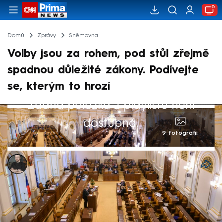
Domů
Zprávy
Sněmovna
Volby jsou za rohem, pod stůl zřejmě
spadnou důležité zákony. Podívejte
se, kterým to hrozí
Žádná položka z playlistu není
dostupná.
9 fotografií
Marek Pausz
7. čvc 2025, 22:21
Sněmovní „prázdniny“ začaly minulý pátek
po skončení poslední schůze. Na ní se