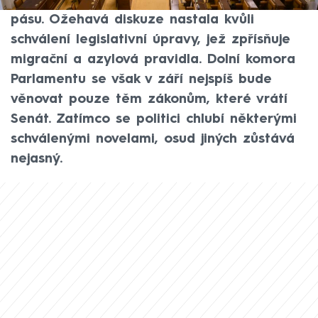
přijímaly novely zákonů jako na běžícím
pásu. Ožehavá diskuze nastala kvůli
schválení legislativní úpravy, jež zpřísňuje
migrační a azylová pravidla. Dolní komora
Parlamentu se však v září nejspíš bude
věnovat pouze těm zákonům, které vrátí
Senát. Zatímco se politici chlubí některými
schválenými novelami, osud jiných zůstává
nejasný.