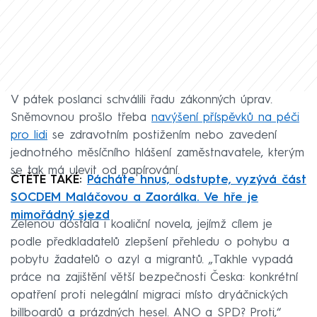
V pátek poslanci schválili řadu zákonných úprav.
Sněmovnou prošlo třeba
navýšení příspěvků na péči
pro lidi
se zdravotním postižením nebo zavedení
jednotného měsíčního hlášení zaměstnavatele, kterým
se tak má ulevit od papírování.
ČTĚTE TAKÉ:
Pácháte hnus, odstupte, vyzývá část
SOCDEM Maláčovou a Zaorálka. Ve hře je
mimořádný sjezd
Zelenou dostala i koaliční novela, jejímž cílem je
podle předkladatelů zlepšení přehledu o pohybu a
pobytu žadatelů o azyl a migrantů. „Takhle vypadá
práce na zajištění větší bezpečnosti Česka: konkrétní
opatření proti nelegální migraci místo dryáčnických
billboardů a prázdných hesel. ANO a SPD? Proti,“