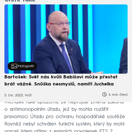
Čtěte také
9
fotografií
Bartošek: Svět nás kvůli Babišovi může přestat
brát vážně. Snůška nesmyslů, namítl Juchelka
6 min čtení
5. čvc 2025, 14:01
Michálek také upozornil, že neprojde změna zákona
o antimonopolním úřadu, jež by mohla rozšířit
pravomoci Úřadu pro ochranu hospodářské soutěže.
Rovněž nebyl schválen funkční systém, který by mohl
vracet lidem příjmy z emisních povolenek ETS 2.