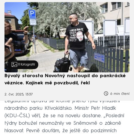
11
fotografií
Bývalý starosta Novotný nastoupil do pankrácké
věznice. Kajínek mě povzbudil, řekl
6 min čtení
2. čvc 2025, 13:37
Legislativní úprava se kromě jiného týká vyhlášení
národního parku Křivoklátsko. Ministr Petr Hladík
(KDU-ČSL) věří, že se na novelu dostane. „Poslední
týdny bohužel neumožnily ve Sněmovně o zákoně
hlasovat. Pevně doufám, že ještě do podzimních