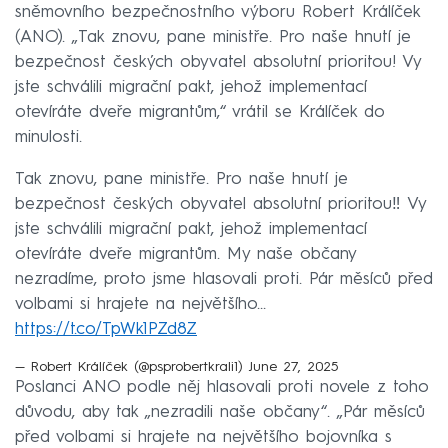
sněmovního bezpečnostního výboru Robert Králíček
(ANO). „Tak znovu, pane ministře. Pro naše hnutí je
bezpečnost českých obyvatel absolutní prioritou! Vy
jste schválili migrační pakt, jehož implementací
otevíráte dveře migrantům,“ vrátil se Králíček do
minulosti.
Tak znovu, pane ministře. Pro naše hnutí je
bezpečnost českých obyvatel absolutní prioritou‼️ Vy
jste schválili migrační pakt, jehož implementací
otevíráte dveře migrantům. My naše občany
nezradíme, proto jsme hlasovali proti. Pár měsíců před
volbami si hrajete na největšího…
https://t.co/TpWk1PZd8Z
— Robert Králíček (@psprobertkrali1)
June 27, 2025
Poslanci ANO podle něj hlasovali proti novele z toho
důvodu, aby tak „nezradili naše občany“. „Pár měsíců
před volbami si hrajete na největšího bojovníka s