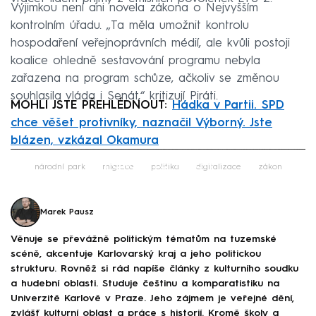
Výjimkou není ani novela zákona o Nejvyšším
kontrolním úřadu. „Ta měla umožnit kontrolu
hospodaření veřejnoprávních médií, ale kvůli postoji
koalice ohledně sestavování programu nebyla
zařazena na program schůze, ačkoliv se změnou
souhlasila vláda i Senát,“ kritizují Piráti.
MOHLI JSTE PŘEHLÉDNOUT:
Hádka v Partii. SPD
chce věšet protivníky, naznačil Výborný. Jste
blázen, vzkázal Okamura
Failed to fetch
národní park
migrace
politika
digitalizace
zákon
Marek Pausz
Věnuje se převážně politickým tématům na tuzemské
scéně, akcentuje Karlovarský kraj a jeho politickou
strukturu. Rovněž si rád napíše články z kulturního soudku
a hudební oblasti. Studuje češtinu a komparatistiku na
Univerzitě Karlově v Praze. Jeho zájmem je veřejné dění,
zvlášť kulturní oblast a práce s historií. Kromě školy a