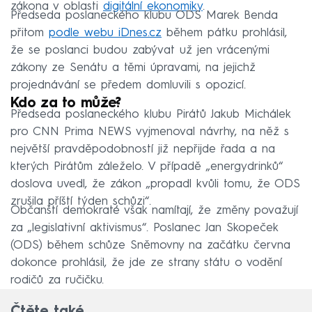
zákona v oblasti
digitální ekonomiky
.
Předseda poslaneckého klubu ODS Marek Benda
přitom
podle webu iDnes.cz
během pátku prohlásil,
že se poslanci budou zabývat už jen vrácenými
zákony ze Senátu a těmi úpravami, na jejichž
projednávání se předem domluvili s opozicí.
Kdo za to může?
Předseda poslaneckého klubu Pirátů Jakub Michálek
pro CNN Prima NEWS vyjmenoval návrhy, na něž s
největší pravděpodobností již nepřijde řada a na
kterých Pirátům záleželo. V případě „energydrinků“
doslova uvedl, že zákon „propadl kvůli tomu, že ODS
zrušila příští týden schůzi“.
Občanští demokraté však namítají, že změny považují
za „legislativní aktivismus“. Poslanec Jan Skopeček
(ODS) během schůze Sněmovny na začátku června
dokonce prohlásil, že jde ze strany státu o vodění
rodičů za ručičku.