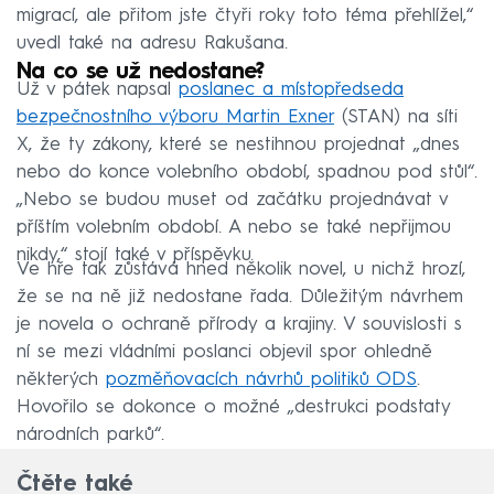
migrací, ale přitom jste čtyři roky toto téma přehlížel,“
uvedl také na adresu Rakušana.
Na co se už nedostane?
Už v pátek napsal
poslanec a místopředseda
bezpečnostního výboru Martin Exner
(STAN) na síti
X, že ty zákony, které se nestihnou projednat „dnes
nebo do konce volebního období, spadnou pod stůl“.
„Nebo se budou muset od začátku projednávat v
příštím volebním období. A nebo se také nepřijmou
nikdy,“ stojí také v příspěvku.
Ve hře tak zůstává hned několik novel, u nichž hrozí,
že se na ně již nedostane řada. Důležitým návrhem
je novela o ochraně přírody a krajiny. V souvislosti s
ní se mezi vládními poslanci objevil spor ohledně
některých
pozměňovacích návrhů politiků ODS
.
Hovořilo se dokonce o možné „destrukci podstaty
národních parků“.
Čtěte také