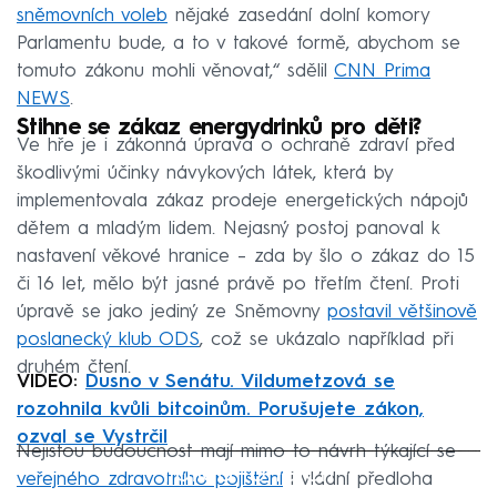
sněmovních voleb
nějaké zasedání dolní komory
Parlamentu bude, a to v takové formě, abychom se
tomuto zákonu mohli věnovat,“ sdělil
CNN Prima
NEWS
.
Stihne se zákaz energydrinků pro děti?
Ve hře je i zákonná úprava o ochraně zdraví před
škodlivými účinky návykových látek, která by
implementovala zákaz prodeje energetických nápojů
dětem a mladým lidem. Nejasný postoj panoval k
nastavení věkové hranice – zda by šlo o zákaz do 15
či 16 let, mělo být jasné právě po třetím čtení. Proti
úpravě se jako jediný ze Sněmovny
postavil většinově
poslanecký klub ODS
, což se ukázalo například při
druhém čtení.
VIDEO:
Dusno v Senátu. Vildumetzová se
rozohnila kvůli bitcoinům. Porušujete zákon,
ozval se Vystrčil
Nejistou budoucnost mají mimo to návrh týkající se
Failed to fetch
veřejného zdravotního pojištění
i vládní předloha