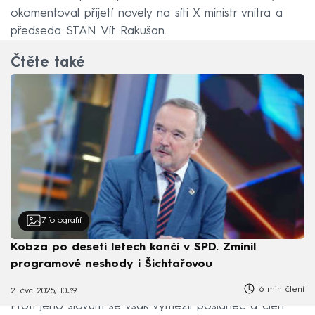
okomentoval přijetí novely na síti X ministr vnitra a
předseda STAN Vít Rakušan.
Čtěte také
7
fotografií
Kobza po deseti letech končí v SPD. Zmínil
programové neshody i Šichtařovou
6 min čtení
2. čvc 2025, 10:39
Proti jeho slovům se však vymezil poslanec a člen