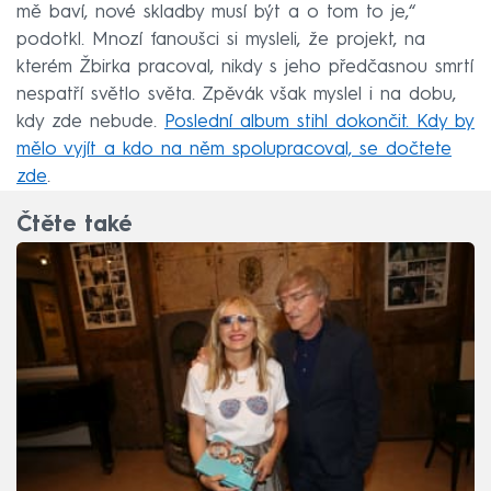
mě baví, nové skladby musí být a o tom to je,“
podotkl. Mnozí fanoušci si mysleli, že projekt, na
kterém Žbirka pracoval, nikdy s jeho předčasnou smrtí
nespatří světlo světa. Zpěvák však myslel i na dobu,
kdy zde nebude.
Poslední album stihl dokončit. Kdy by
mělo vyjít a kdo na něm spolupracoval, se dočtete
zde
.
Čtěte také