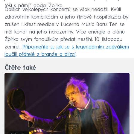
těší s námi,“ dodal Žbirka.
Dalších velkolepých koncertů se však nedožil. Kvůli
zdravotním komplikacím a jeho říjnové hospitalizaci byl
zrušen i křest reedice v Lucerna Music Baru. Ten se
měl konat na jeho narozeniny. Více energie a elánu
Žbirka svým fanouškům předat nestihl, 10. listopadu
zemřel.
Připomeňte si, jak se s legendárním zpěvákem
loučili přátelé z branže a blízcí
.
Čtěte také