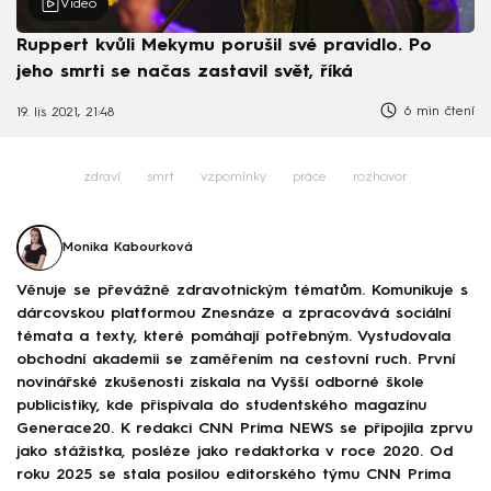
Video
Ruppert kvůli Mekymu porušil své pravidlo. Po
jeho smrti se načas zastavil svět, říká
6 min čtení
19. lis 2021, 21:48
zdraví
smrt
vzpomínky
práce
rozhovor
Monika Kabourková
Věnuje se převážně zdravotnickým tématům. Komunikuje s
dárcovskou platformou Znesnáze a zpracovává sociální
témata a texty, které pomáhají potřebným. Vystudovala
obchodní akademii se zaměřením na cestovní ruch. První
novinářské zkušenosti získala na Vyšší odborné škole
publicistiky, kde přispívala do studentského magazínu
Generace20. K redakci CNN Prima NEWS se připojila zprvu
jako stážistka, posléze jako redaktorka v roce 2020. Od
roku 2025 se stala posilou editorského týmu CNN Prima