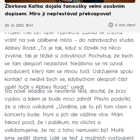
Žbirkova Katka dojala fanoušky velmi osobním
dopisem. Miro ji nepřestával překvapovat
6 min čtení
20. lis 2021, 18:41
Projekt měl být opět výjimečný. Žbirka se chystal
vrátit na své oblíbené místo – do nahrávacího studia
Abbey Road. „To je tak, když si člověk na něco
zvykne, tak je těžké si odvyknout. Pochybuji, že bych
se tam alespoň nezastavil. Nedávno se mi ozval
producent, který tam se mnou točil. Udržujeme spolu
kontakt a nedivil bych se, kdybychom alespoň část
opět točili v Abbey Road,“ uvedl.
Na nové skladby se nesmírně těšil, doufal, že brzy
vyjdou a lidem je bude moci zahrát. Přesto podotkl,
že si něco uvědomil. „Uvidíme, jak to při tom všem s
koncerty bude. Nyní si jich ale vážíme více. Mám
takový pocit, že i publikum, my všichni si
uvědomujeme, že nic z toho nemuselo být. Mohli
jsme sedět doma. Lidé se teď z možných vystoupení