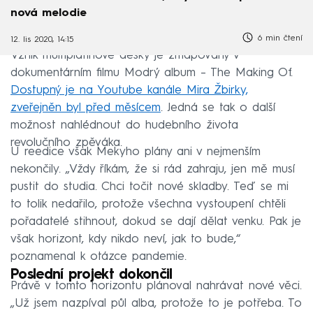
nová melodie
6 min čtení
12. lis 2020, 14:15
Vznik multiplatinové desky je zmapovaný v
dokumentárním filmu Modrý album – The Making Of.
Dostupný je na Youtube kanále Mira Žbirky,
zveřejněn byl před měsícem
. Jedná se tak o další
možnost nahlédnout do hudebního života
revolučního zpěváka.
U reedice však Mekyho plány ani v nejmenším
nekončily. „Vždy říkám, že si rád zahraju, jen mě musí
pustit do studia. Chci točit nové skladby. Teď se mi
to tolik nedařilo, protože všechna vystoupení chtěli
pořadatelé stihnout, dokud se dají dělat venku. Pak je
však horizont, kdy nikdo neví, jak to bude,“
poznamenal k otázce pandemie.
Poslední projekt dokončil
Právě v tomto horizontu plánoval nahrávat nové věci.
„Už jsem nazpíval půl alba, protože to je potřeba. To