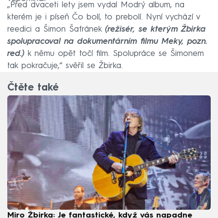
„Před dvaceti lety jsem vydal Modrý album, na
kterém je i píseň Čo bolí, to prebolí. Nyní vychází v
reedici a Šimon Šafránek
(režisér, se kterým Žbirka
spolupracoval na dokumentárním filmu Meky, pozn.
red.)
k němu opět točí film. Spolupráce se Šimonem
tak pokračuje,“ svěřil se Žbirka.
Čtěte také
Miro Žbirka: Je fantastické, když vás napadne