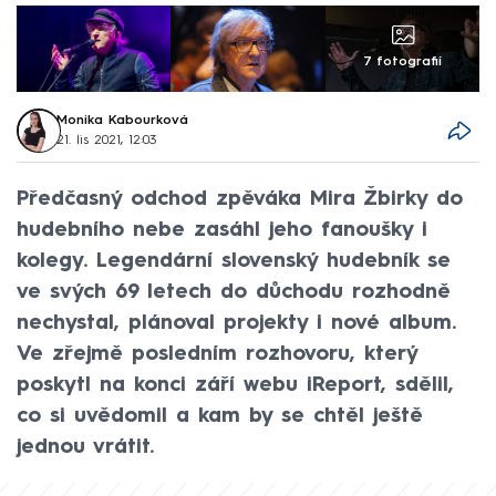
7 fotografií
Monika Kabourková
21. lis 2021, 12:03
Předčasný odchod zpěváka Mira Žbirky do
hudebního nebe zasáhl jeho fanoušky i
kolegy. Legendární slovenský hudebník se
ve svých 69 letech do důchodu rozhodně
nechystal, plánoval projekty i nové album.
Ve zřejmě posledním rozhovoru, který
poskytl na konci září webu iReport, sdělil,
co si uvědomil a kam by se chtěl ještě
jednou vrátit.