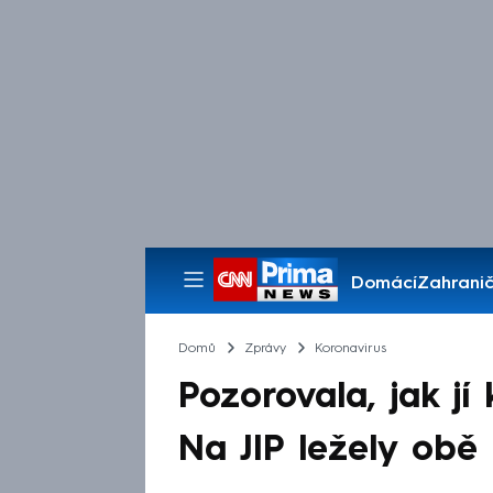
Domácí
Zahranič
Pořady
Domů
Zprávy
Koronavirus
Pozorovala, jak jí
Na JIP ležely obě