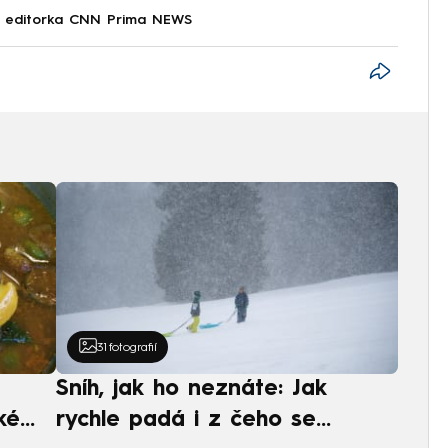
 a editorka CNN Prima NEWS
31
fotografií
Sníh, jak ho neznáte: Jak
ké
rychle padá i z čeho se