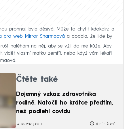
nou prohnal, byla děsivá. Může to chytit kdokoliv, a
a pro web Mirror Sharmaová
a dodala, že lidé by
poruší, naléhám na něj, aby se vžil do mé kůže. Aby
t, vidět vlastní matku zemřít, nebo když vám lékaři
armaová.
Čtěte také
Dojemný vzkaz zdravotníka
rodině. Natočil ho krátce předtím,
než podlehl covidu
6 min čtení
14. lis 2020, 06:11