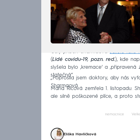
Celý příběh Sharmaová
sdílela tak
(
Lidé covidu-19, pozn. red.
), kde nap
slyšela bylo ‚kremace‘ a ‚připravená 
statečná“.
„Poprosila jsem doktory, aby nás vyf
Sharmaová.
Maria Ricová zemřela 1. listopadu. 
ale silně poškozené plíce, a proto stá
nemocnice
Velk
Eliška Havlíčková