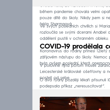
Uvedla také, že vzhledem k tomu, že 
během pandemie chovala velmi opatrn
pouze dítě do školy. Nikdy jsem si n
řekla Sharmaová.
Ve svých posledních chvílích si Mari
rozloučila se svými dcerami Anabel 
oddělení pustili v ochranném obleku.
COVID-19 prodělala c
Koronavirus do rodiny přinesl 12letý
zářijovém nástupu do školy. Nemoc pr
byla ovšem poslední, která onemocně
V polovině října potom museli zdrav
Leicesterské královské ošetřovny a na
postelí od sebe.
O dva týdny později lékaři přisunuli 
podepsala příkaz „neresuscitovat“.