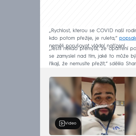
„Rychlost, kterou se COVID naší rodi
kdo potom přežije, je ruleta,“
popsal
neměli porušovat vládní nařízení.
„Jestli někdo přemýšlí, že opatření 
se zamyslel nad tím, jaké to může bý
říkají, že nemusíte přežít,“ sdělila Sh
Video