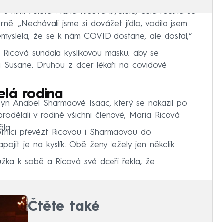
s nimi 76letá Maria Ricová bydlela, celá rodina se
ě. „Nechávali jsme si dovážet jídlo, vodila jsem
emyslela, že se k nám COVID dostane, ale dostal,“
a Ricová sundala kyslíkovou masku, aby se
a Susane. Druhou z dcer lékaři na covidové
elá rodina
 syn Anabel Sharmaové Isaac, který se nakazil po
odělali v rodině všichni členové, Maria Ricová
la.
otníci převézt Ricovou i Sharmaovou do
pojit je na kyslík. Obě ženy ležely jen několik
lůžka k sobě a Ricová své dceři řekla, že
Čtěte také