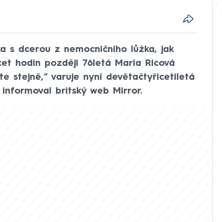
a s dcerou z nemocničního lůžka, jak
acet hodin později 76letá Maria Ricová
 stejně,“ varuje nyní devětačtyřicetiletá
informoval britský web Mirror.