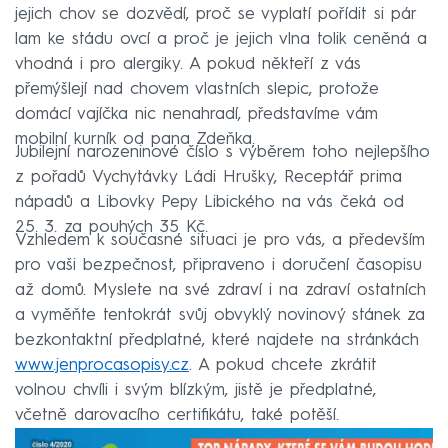
jejich chov se dozvědí, proč se vyplatí pořídit si pár
lam ke stádu ovcí a proč je jejich vlna tolik ceněná a
vhodná i pro alergiky. A pokud někteří z vás
přemýšlejí nad chovem vlastních slepic, protože
domácí vajíčka nic nenahradí, představíme vám
mobilní kurník od pana Zdeňka.
Jubilejní narozeninové číslo s výběrem toho nejlepšího
z pořadů Vychytávky Ládi Hrušky, Receptář prima
nápadů a Libovky Pepy Libického na vás čeká od
25. 3. za pouhých 35 Kč.
Vzhledem k současné situaci je pro vás, a především
pro vaši bezpečnost, připraveno i doručení časopisu
až domů. Myslete na své zdraví i na zdraví ostatních
a vyměňte tentokrát svůj obvyklý novinový stánek za
bezkontaktní předplatné, které najdete na stránkách
www.jenprocasopisy.cz
. A pokud chcete zkrátit
volnou chvíli i svým blízkým, jistě je předplatné,
včetně darovacího certifikátu, také potěší.