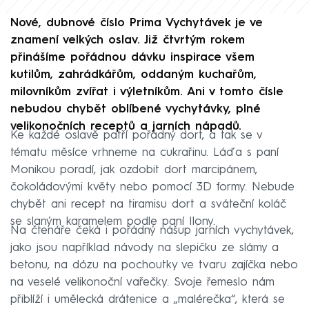
Nové, dubnové číslo Prima Vychytávek je ve
znamení velkých oslav. Již čtvrtým rokem
přinášíme pořádnou dávku inspirace všem
kutilům, zahrádkářům, oddaným kuchařům,
milovníkům zvířat i výletníkům. Ani v tomto čísle
nebudou chybět oblíbené vychytávky, plné
velikonočních receptů a jarních nápadů.
Ke každé oslavě patří pořádný dort, a tak se v
tématu měsíce vrhneme na cukrařinu. Láďa s paní
Monikou poradí, jak ozdobit dort marcipánem,
čokoládovými květy nebo pomocí 3D formy. Nebude
chybět ani recept na tiramisu dort a sváteční koláč
se slaným karamelem podle paní Ilony.
Na čtenáře čeká i pořádný nášup jarních vychytávek,
jako jsou například návody na slepičku ze slámy a
betonu, na dózu na pochoutky ve tvaru zajíčka nebo
na veselé velikonoční vařečky. Svoje řemeslo nám
přiblíží i umělecká drátenice a „malérečka“, která se