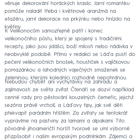
věnuje dekorování horáckých kraslic. Jarní romantiku
pomůže naladit třeba i květinové aranžmá na
etažéru, jarní dekorace na prkýnku nebo hnízdo na
květiny.
K Velikonocům samozřejmě patří i konec
velikonočního půstu, který je spojený s tradičními
recepty, jako jsou jidášci, boží milosti nebo nádivka v
neobvyklé podobě. Přímo v redakci se Láďa pustí do
pečení velikonočních briošek, houstiček s vajíčkovou
pomazánkou a lahodných vaječných smaženek se
zeleninou, kterými koledníci rozhodně nepohrdnou.
Nebudou chybět ani vychytávky na zahradu a
zajímavosti ze světa zvířat. Čtenáři se dozví například
cenné rady pro pěstování kouzelných čemeřic, jejichž
sezóna právě vrcholí, a Láďovy tipy, jak své děti
překvapit parádním hřištěm. Za zvířaty se tentokrát
vypravíme na pastviny za lamami a alpakami. Tito
původně jihoameričtí horští tvorové se umí výborně
přizpůsobit i našim evropským podmínkám. Zájemci o