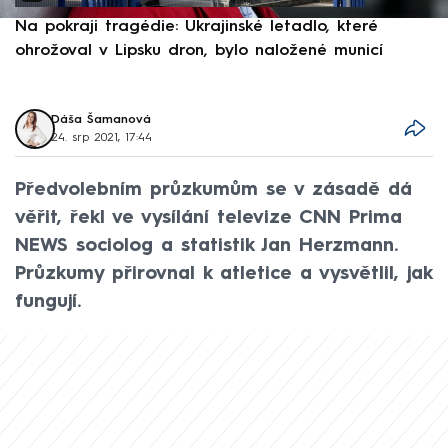
Na pokraji tragédie: Ukrajinské letadlo, které
P
ohrožoval v Lipsku dron, bylo naložené municí
e
Dáša Šamanová
24. srp 2021, 17:44
Předvolebním průzkumům se v zásadě dá
věřit, řekl ve vysílání televize CNN Prima
NEWS sociolog a statistik Jan Herzmann.
Průzkumy přirovnal k atletice a vysvětlil, jak
fungují.