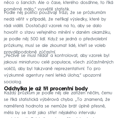
něco o šancích. Ale o čase, kterého dosáhne, to říká
poměrně málo,“ vysvětlil statistik.
Podle něj politici používají frázi, že se průzkumům
nedá věřit v případě, že neříkají výsledky, které by
rádi viděli. Dostačující vzorek na to, aby se dalo
hovořit o stavu veřejného mínění v daném okamžiku,
je podle něj 500 lidí. Když se jedná o předvolební
průzkumy, musí se ale zkoumat lidé, kteří se voleb
pravděpodobně zúčastní.
„Pečlivě se musí hlídat a kontrolovat, aby vzorek byl
jakousi miniaturou celé populace, všech zúčastněných
voličů, aby byl takzvaně reprezentativní. To pro
výzkumné agentury není lehká úloha,“ upozornil
sociolog.
Odchylka je až tři procentní body
Každý průzkum je podle něj ale zatížen něčím, čemu
se říká statistická výběrová chyba. „To znamená, že
naměřená hodnota se nemůže brát úplně přesně,
měla by se brát jako střet nějakého intervalu