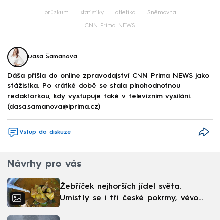
průzkum
statistiky
atletika
Sněmovna
CNN Prima NEWS
Dáša Šamanová
Dáša přišla do online zpravodajství CNN Prima NEWS jako
stážistka. Po krátké době se stala plnohodnotnou
redaktorkou, kdy vystupuje také v televizním vysílání.
(dasa.samanova@iprima.cz)
Vstup do diskuze
Návrhy pro vás
Žebříček nejhorších jídel světa.
Umístily se i tři české pokrmy, vévodí
skandinávská kuchyně