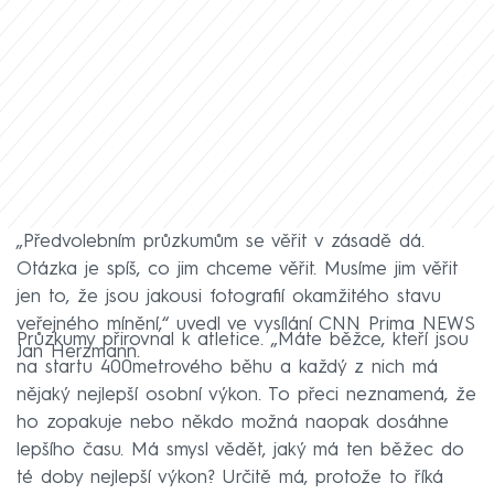
„Předvolebním průzkumům se věřit v zásadě dá.
Otázka je spíš, co jim chceme věřit. Musíme jim věřit
jen to, že jsou jakousi fotografií okamžitého stavu
veřejného mínění,“ uvedl ve vysílání CNN Prima NEWS
Průzkumy přirovnal k atletice. „Máte běžce, kteří jsou
Jan Herzmann.
na startu 400metrového běhu a každý z nich má
nějaký nejlepší osobní výkon. To přeci neznamená, že
ho zopakuje nebo někdo možná naopak dosáhne
lepšího času. Má smysl vědět, jaký má ten běžec do
té doby nejlepší výkon? Určitě má, protože to říká