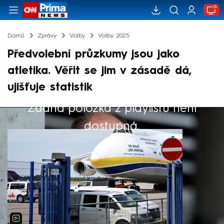
Domů
Zprávy
Volby
Volby 2025
Předvolební průzkumy jsou jako
atletika. Věřit se jim v zásadě dá,
ujišťuje statistik
Žádná položka z playlistu není
Výběr redakce
dostupná.