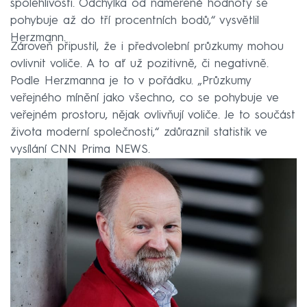
spolehlivosti. Odchylka od naměřené hodnoty se
pohybuje až do tří procentních bodů,“ vysvětlil
Herzmann.
Zároveň připustil, že i předvolební průzkumy mohou
ovlivnit voliče. A to ať už pozitivně, či negativně.
Podle Herzmanna je to v pořádku. „Průzkumy
veřejného mínění jako všechno, co se pohybuje ve
veřejném prostoru, nějak ovlivňují voliče. Je to součást
života moderní společnosti,“ zdůraznil statistik ve
vysílání CNN Prima NEWS.