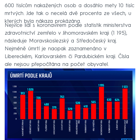
600 tisícům nakažených osob a dosáhlo mety 10 tisíc
mrtvých. Jde tak o necelá dvě procenta ze všech, u
kterých byla nákaza prokázána.
Nejvíce lidí s koronavirem podle statistik ministerstva
zdravotnictví zemřelo v Jihomoravském kraji (1 195),
následuje Moravskoslezský a Středočeský kraj.
Nejméně úmrtí je naopak zaznamenáno v
Libereckém, Karlovarském či Pardubickém kraji. Čísla
ale nejsou přepočítána na počet obyvatel.