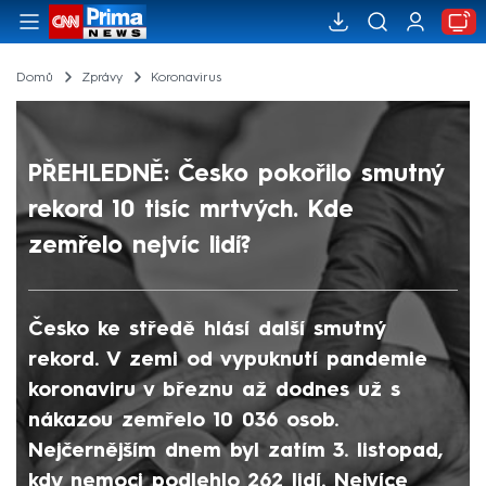
Domů
Zprávy
Koronavirus
PŘEHLEDNĚ: Česko pokořilo smutný
rekord 10 tisíc mrtvých. Kde
zemřelo nejvíc lidí?
Česko ke středě hlásí další smutný
rekord. V zemi od vypuknutí pandemie
koronaviru v březnu až dodnes už s
nákazou zemřelo 10 036 osob.
Nejčernějším dnem byl zatím 3. listopad,
kdy nemoci podlehlo 262 lidí. Nejvíce