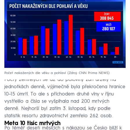
Počet nakažených dle věku a pohlaví
Zdroj: CNN Prima NEWS
Počty zemřelých se až do poloviny září držely na
jednotkách denně, výjimečně byla překročena hranice
10–15 úmrtí. To ale s příchodem druhé vlny v říjnu
vystřelilo a čísla se vyšplhala nad 200 mrtvých
denně. Nejhorší byl zatím 3. listopad, kdy podle
statistik resortu zdravotnictví zemřelo 262 osob.
Meta 10 tisíc mrtvých
Po téměř deseti měsících s nákazou se Česko blíží k