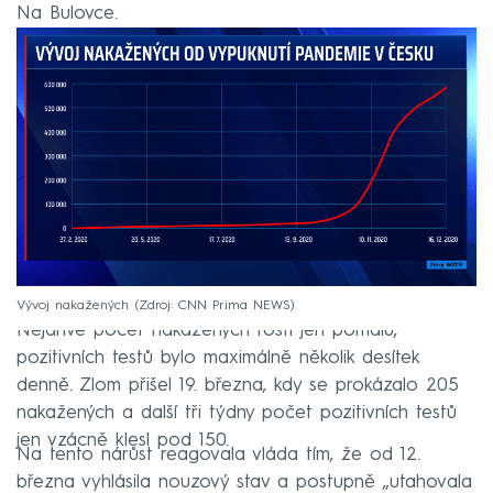
Na Bulovce.
Vývoj nakažených
Zdroj: CNN Prima NEWS
Nejdříve počet nakažených rostl jen pomalu,
pozitivních testů bylo maximálně několik desítek
denně. Zlom přišel 19. března, kdy se prokázalo 205
nakažených a další tři týdny počet pozitivních testů
jen vzácně klesl pod 150.
Na tento nárůst reagovala vláda tím, že od 12.
března vyhlásila nouzový stav a postupně „utahovala