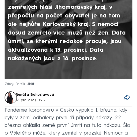
zemřelých hlásí Jihomoravský kraj, v
přepočtu na počet obyvatel je na tom
ale nejhůře Karlovarský kraj. S nemocí
dosud zemřelo více mužů než žen. Data
úmrtí, se kterými redakce pracuje, jsou
aktualizována k 13. prosinci. Data
nakažených jsou z 16. prosince.
Zdroj: Patrik Uhlíř
Renáta Bohuslavová
17. pro 2020, 08:12
Pandemie koronaviru v Česku vypukla 1. března, kdy
byly v zemi odhaleny první tři případy nákazy. 22.
března ohlásila země první úmrtí na tuto nákazu. Šlo
o 95letého může, který zemřel v pražské Nemocnici