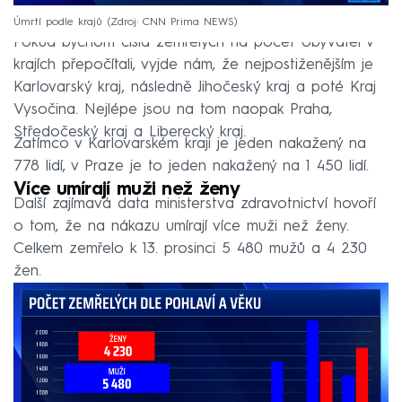
Úmrtí podle krajů
Zdroj: CNN Prima NEWS
Pokud bychom čísla zemřelých na počet obyvatel v
krajích přepočítali, vyjde nám, že nejpostiženějším je
Karlovarský kraj, následně Jihočeský kraj a poté Kraj
Vysočina. Nejlépe jsou na tom naopak Praha,
Středočeský kraj a Liberecký kraj.
Zatímco v Karlovarském kraji je jeden nakažený na
778 lidí, v Praze je to jeden nakažený na 1 450 lidí.
Více umírají muži než ženy
Další zajímavá data ministerstva zdravotnictví hovoří
o tom, že na nákazu umírají více muži než ženy.
Celkem zemřelo k 13. prosinci 5 480 mužů a 4 230
žen.