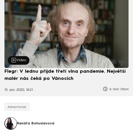
Video
Flegr: V lednu přijde třetí vlna pandemie. Největší
malér nás čeká po Vánocích
6 min čtení
15. pro 2020, 18:21
Advertorial
Renáta Bohuslavová