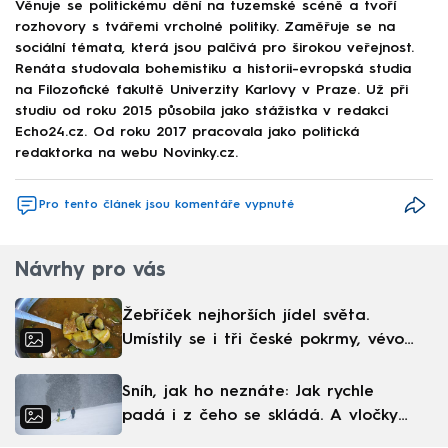
Věnuje se politickému dění na tuzemské scéně a tvoří
rozhovory s tvářemi vrcholné politiky. Zaměřuje se na
sociální témata, která jsou palčivá pro širokou veřejnost.
Renáta studovala bohemistiku a historii-evropská studia
na Filozofické fakultě Univerzity Karlovy v Praze. Už při
studiu od roku 2015 působila jako stážistka v redakci
Echo24.cz. Od roku 2017 pracovala jako politická
redaktorka na webu Novinky.cz.
Pro tento článek jsou komentáře vypnuté
Návrhy pro vás
Žebříček nejhorších jídel světa.
Umístily se i tři české pokrmy, vévodí
skandinávská kuchyně
Sníh, jak ho neznáte: Jak rychle
padá i z čeho se skládá. A vločky
nejsou bílé