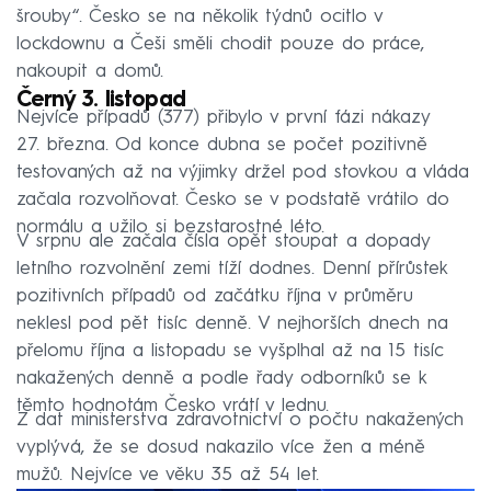
šrouby“. Česko se na několik týdnů ocitlo v
lockdownu a Češi směli chodit pouze do práce,
nakoupit a domů.
Černý 3. listopad
Nejvíce případů (377) přibylo v první fázi nákazy
27. března. Od konce dubna se počet pozitivně
testovaných až na výjimky držel pod stovkou a vláda
začala rozvolňovat. Česko se v podstatě vrátilo do
normálu a užilo si bezstarostné léto.
V srpnu ale začala čísla opět stoupat a dopady
letního rozvolnění zemi tíží dodnes. Denní přírůstek
pozitivních případů od začátku října v průměru
neklesl pod pět tisíc denně. V nejhorších dnech na
přelomu října a listopadu se vyšplhal až na 15 tisíc
nakažených denně a podle řady odborníků se k
těmto hodnotám Česko vrátí v lednu.
Z dat ministerstva zdravotnictví o počtu nakažených
vyplývá, že se dosud nakazilo více žen a méně
mužů. Nejvíce ve věku 35 až 54 let.