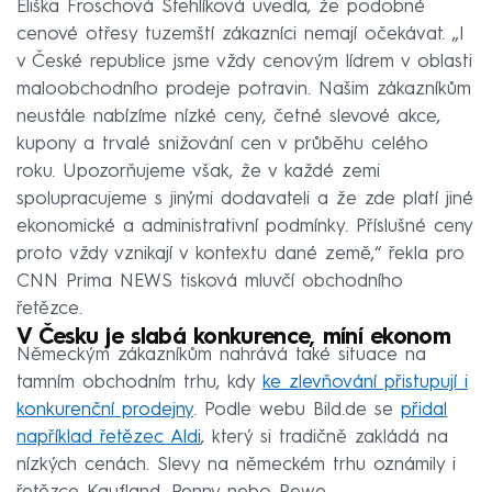
Eliška Froschová Stehlíková uvedla, že podobné
cenové otřesy tuzemští zákazníci nemají očekávat. „I
v České republice jsme vždy cenovým lídrem v oblasti
maloobchodního prodeje potravin. Našim zákazníkům
neustále nabízíme nízké ceny, četné slevové akce,
kupony a trvalé snižování cen v průběhu celého
roku. Upozorňujeme však, že v každé zemi
spolupracujeme s jinými dodavateli a že zde platí jiné
ekonomické a administrativní podmínky. Příslušné ceny
proto vždy vznikají v kontextu dané země,“ řekla pro
CNN Prima NEWS tisková mluvčí obchodního
řetězce.
V Česku je slabá konkurence, míní ekonom
Německým zákazníkům nahrává také situace na
tamním obchodním trhu, kdy
ke zlevňování přistupují i
konkurenční prodejny
. Podle webu Bild.de se
přidal
například řetězec Aldi
, který si tradičně zakládá na
nízkých cenách. Slevy na německém trhu oznámily i