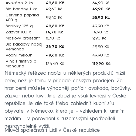
Avokádo 2 ks
49,60 Kč
64,90 Kč
Bio banány 1 kg
49,60 Kč
49,90 Kč
Červená paprika
99,40 Kč
35,90 Kč
400 g
Borůvky 125 g
49,60 Kč
49,90 Kč
Zázvor 100 g
14,70 Kč
14,90 Kč
Máslový croissant
8,70 Kč
9,90 Kč
Bio kakaový nápoj
28,70 Kč
29,90 Kč
Vemondo
Vodní meloun
49,60 Kč
49,90 Kč
Víno Primitivo di
124,40 Kč
119,90 Kč
Manduria
Německý řetězec nabízí u některých produktů nižší
ceny, než je tomu v případě českých prodejen. Za
hranicemi můžete výhodněji pořídit avokáda, borůvky,
zázvor nebo kiwi. Jiné zboží je však levnější v České
republice. Je ale také třeba zohlednit kupní sílu
obyvatel v Německu, která je – vzhledem k tamním
mzdám – v porovnání s tuzemskými spotřebiteli
nesrovnatelně vyšší.
Mluvčí společnosti Lidl v České republice