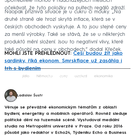
Spotřebitelé mohou v nadcházejících měsících
očekávat, že tyto položky na pultech regálů zdraží.
Naopak příznivá situace je u cukru či mouky. „Na
druhé straně ale hrozí skrytá inflace, která se v
českých obchodech vyskytuje. A to jsou stejné ceny
za menší výrobky. Také se stává, že se u některých
produktů mění složení. Jsou to negativní vlivy, které
také působí na ceny v obchodech,“ dodal Křeček.
MOHLI JSTE PŘEHLÉDNOUT:
Češi budou žít jako
sardinky, říká ekonom. Smrskflace už zasáhla i
trh s bydlením
Failed to fetch
jídlo
Německo
ceny
obchod
ekonomika
Ladislav Šustr
Věnuje se převážně ekonomickým tématům z oblasti
bydlení, energetiky a mobilních operátorů. Rovněž sleduje
politické dění na tuzemské scéně. Vystudoval mediální
studia na Metropolitní univerzitě v Praze. Od roku 2016
působil jako redaktor v Echo24, Týdeníku Echo a Business