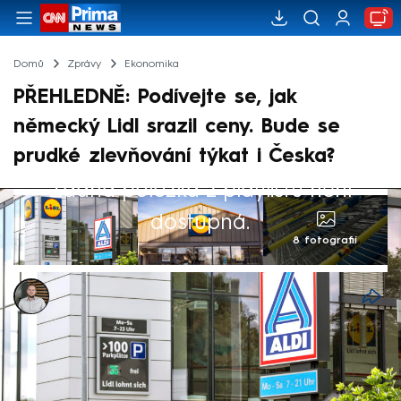
Domů
Zprávy
Ekonomika
PŘEHLEDNĚ: Podívejte se, jak
německý Lidl srazil ceny. Bude se
prudké zlevňování týkat i Česka?
Žádná položka z playlistu není
dostupná.
8 fotografií
Ladislav Šustr
30. kvě 2025, 05:20
Obchodní řetězec Lidl v Německu trvale
zlevnil okolo 500 produktů. Na tamním trhu