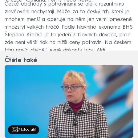
řetězce Kaufland, Penny nebo Rewe.
České obchody s potravinami se ale k razantnímu
zlevňování nechystají. Může za to český trh, který je
mnohem menší a operuje na něm jen velmi omezené
množství velkých hráčů. Podle hlavního ekonoma BHS
Štěpána Křečka je to jeden z hlavních důvodů, proč
zde není větší tlak na nižší ceny potravin. Na českém
trhu navíc chybějí levné diskonty typu Aldi.
Čtěte také
7
fotografií