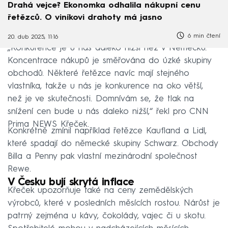
Drahá vejce? Ekonomka odhalila nákupní cenu
řetězců. O viníkovi drahoty má jasno
6 min čtení
20. dub 2025, 11:16
„Konkurence je u nás daleko nižší než v Německu.
Koncentrace nákupů je směřována do úzké skupiny
obchodů. Některé řetězce navíc mají stejného
vlastníka, takže u nás je konkurence na oko větší,
než je ve skutečnosti. Domnívám se, že tlak na
snížení cen bude u nás daleko nižší,“ řekl pro CNN
Prima NEWS Křeček.
Konkrétně zmínil například řetězce Kaufland a Lidl,
které spadají do německé skupiny Schwarz. Obchody
Billa a Penny pak vlastní mezinárodní společnost
Rewe.
V Česku bují skrytá inflace
Křeček upozorňuje také na ceny zemědělských
výrobců, které v posledních měsících rostou. Nárůst je
patrný zejména u kávy, čokolády, vajec či u skotu.