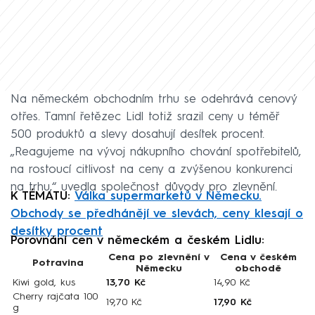
Na německém obchodním trhu se odehrává cenový
otřes. Tamní řetězec Lidl totiž srazil ceny u téměř
500 produktů a slevy dosahují desítek procent.
„Reagujeme na vývoj nákupního chování spotřebitelů,
na rostoucí citlivost na ceny a zvýšenou konkurenci
na trhu,“ uvedla společnost důvody pro zlevnění.
K TÉMATU:
Válka supermarketů v Německu.
Obchody se předhánějí ve slevách, ceny klesají o
desítky procent
Porovnání cen v německém a českém Lidlu:
Cena po zlevnění v
Cena v českém
Potravina
Německu
obchodě
Kiwi gold, kus
13,70 Kč
14,90 Kč
Cherry rajčata 100
19,70 Kč
17,90 Kč
g