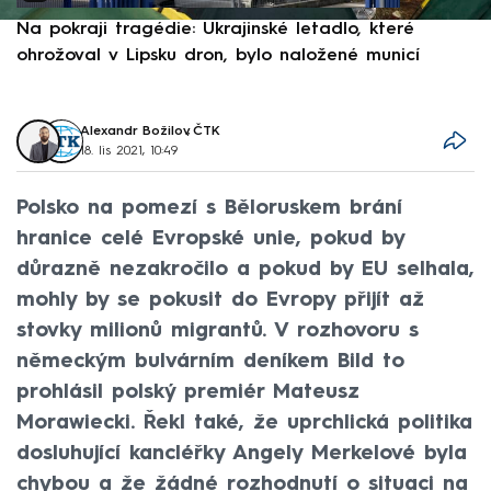
Na pokraji tragédie: Ukrajinské letadlo, které
P
ohrožoval v Lipsku dron, bylo naložené municí
e
Alexandr Božilov
,
ČTK
18. lis 2021, 10:49
Polsko na pomezí s Běloruskem brání
hranice celé Evropské unie, pokud by
důrazně nezakročilo a pokud by EU selhala,
mohly by se pokusit do Evropy přijít až
stovky milionů migrantů. V rozhovoru s
německým bulvárním deníkem Bild to
prohlásil polský premiér Mateusz
Morawiecki. Řekl také, že uprchlická politika
dosluhující kancléřky Angely Merkelové byla
chybou a že žádné rozhodnutí o situaci na