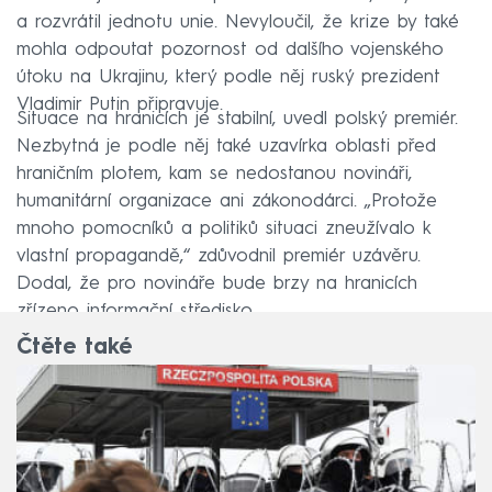
a rozvrátil jednotu unie. Nevyloučil, že krize by také
mohla odpoutat pozornost od dalšího vojenského
útoku na Ukrajinu, který podle něj ruský prezident
Vladimir Putin připravuje.
Situace na hranicích je stabilní, uvedl polský premiér.
Nezbytná je podle něj také uzavírka oblasti před
hraničním plotem, kam se nedostanou novináři,
humanitární organizace ani zákonodárci. „Protože
mnoho pomocníků a politiků situaci zneužívalo k
vlastní propagandě,“ zdůvodnil premiér uzávěru.
Dodal, že pro novináře bude brzy na hranicích
zřízeno informační středisko.
Čtěte také