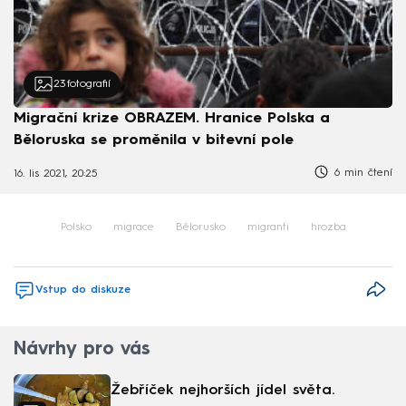
23
fotografií
Migrační krize OBRAZEM. Hranice Polska a
Běloruska se proměnila v bitevní pole
6 min čtení
16. lis 2021, 20:25
Polsko
migrace
Bělorusko
migranti
hrozba
Vstup do diskuze
Návrhy pro vás
Žebříček nejhorších jídel světa.