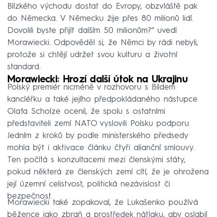
Blízkého východu dostat do Evropy, obzvláště pak
do Německa. V Německu žije přes 80 milionů lidí.
Dovolili byste přijít dalším 50 milionům?“ uvedl
Morawiecki. Odpověděl si, že Němci by rádi nebyli,
protože si chtějí udržet svou kulturu a životní
standard.
Morawiecki: Hrozí další útok na Ukrajinu
Polský premiér nicméně v rozhovoru s Bildem
kancléřku a také jejího předpokládaného nástupce
Olafa Scholze ocenil, že spolu s ostatními
představiteli zemí NATO vyslovili Polsku podporu.
Jedním z kroků by podle ministerského předsedy
mohla být i aktivace článku čtyři alianční smlouvy.
Ten počítá s konzultacemi mezi členskými státy,
pokud některá ze členských zemí cítí, že je ohrožena
její územní celistvost, politická nezávislost či
bezpečnost.
Morawiecki také zopakoval, že Lukašenko používá
běžence jako zbraň a prostředek nátlaku, aby oslabil