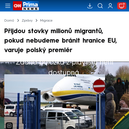
Domů
Zprávy
Migrace
Přijdou stovky milionů migrantů,
pokud nebudeme bránit hranice EU,
varuje polský premiér
Žádná položka z playlistu není
Výběr redakce
dostupná.