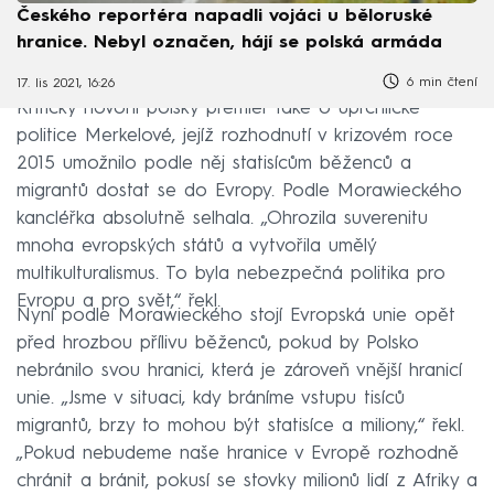
Českého reportéra napadli vojáci u běloruské
hranice. Nebyl označen, hájí se polská armáda
6 min čtení
17. lis 2021, 16:26
Kriticky hovořil polský premiér také o uprchlické
politice Merkelové, jejíž rozhodnutí v krizovém roce
2015 umožnilo podle něj statisícům běženců a
migrantů dostat se do Evropy. Podle Morawieckého
kancléřka absolutně selhala. „Ohrozila suverenitu
mnoha evropských států a vytvořila umělý
multikulturalismus. To byla nebezpečná politika pro
Evropu a pro svět,“ řekl.
Nyní podle Morawieckého stojí Evropská unie opět
před hrozbou přílivu běženců, pokud by Polsko
nebránilo svou hranici, která je zároveň vnější hranicí
unie. „Jsme v situaci, kdy bráníme vstupu tisíců
migrantů, brzy to mohou být statisíce a miliony,“ řekl.
„Pokud nebudeme naše hranice v Evropě rozhodně
chránit a bránit, pokusí se stovky milionů lidí z Afriky a