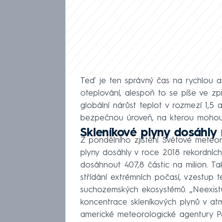
Teď je ten správný čas na rychlou a
oteplování, alespoň to se píše ve z
globální nárůst teplot v rozmezí 1,5
bezpečnou úroveň, na kterou mohou 
Skleníkové plyny dosáhly
Z pondělního zjištění Světové meteor
plyny dosáhly v roce 2018 rekordníc
dosáhnout 407,8 částic na milion. 
střídání extrémních počasí, vzestup 
suchozemských ekosystémů. „Neexistu
koncentrace skleníkových plynů v at
americké meteorologické agentury Pe