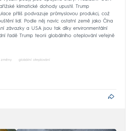
ížské klimatické dohody upustil. Trump
ulace příliš podvazuje průmyslovou produkci, což
štění lidí. Podle něj navíc ostatní země jako Čína
sní závazky a USA jsou tak díky environmentální
ní řadě Trump teorii globálního oteplování veřejně
é změny
globální oteplování