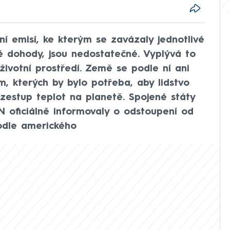
í emisí, ke kterým se zavázaly jednotlivé
é dohody, jsou nedostatečné. Vyplývá to
ivotní prostředí. Země se podle ní ani
m, kterých by bylo potřeba, aby lidstvo
vzestup teplot na planetě. Spojené státy
 oficiálně informovaly o odstoupení od
Podle amerického