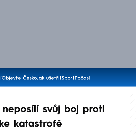
í
Objevte Česko
Jak ušetřit
Sport
Počasí
eposílí svůj boj proti
ke katastrofě