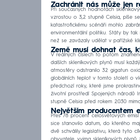
Zachránit nás může jen ra
Při současných hodnotách skleníkový
vzrostou o 3,2 stupně Celsia, píše 
katastrofickému scénáři mohlo zabráni
environmentální politiku. Státy by tak 
než se zavázaly udělat v pařížské kl
Země musí dohnat čas, kt
V reálných číslech to potom znamená
dalších skleníkových plynů musí každ
atmosféry odstranilo 32 gigatun oxid
globálních teplot v tomto století o 
předchozí roky, které jsme prokrasti
životní prostředí Spojených národů I
stupně Celsia před rokem 2030 mimo
Největším producentem e
Přes 78 procent celosvětových emisí 
sice stanovilo datum, do kterého mají
dvě schválily legislativu, která tyto
obyvatele, vyjma skleníkových plynů 