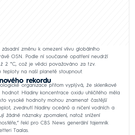
 zásadní změnu k omezení vlivu globálního
právě OSN. Podle ní současné opatření neudrží
 až 2 °C, což je vědci považováno za tzv.
teploty na naší planetě stoupnout.
 nového rekordu
ologické organizace přitom vyplývá, že skleníkové
h hodnot. Hladiny koncentrace oxidu uhličitého měla
Takto vysoké hodnoty mohou znamenat častější
teplot, zvednutí hladiny oceánů a ničení vodních a
jí žádné náznaky zpomalení, natož snížení
mosféře,“ řekl pro CBS News generální tajemník
tteri Taalas.