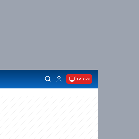
TV živě