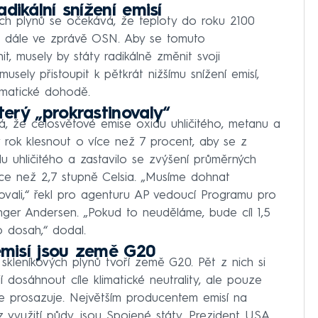
dikální snížení emisí
ch plynů se očekává, že teploty do roku 2100
se dále ve zprávě OSN. Aby se tomuto
t, musely by státy radikálně změnit svoji
musely přistoupit k pětkrát nižšímu snížení emisí,
imatické dohodě.
erý „prokrastinovaly“
, že celosvětové emise oxidu uhličitého, metanu a
ý rok klesnout o více než 7 procent, aby se z
u uhličitého a zastavilo se zvýšení průměrných
více než 2,7 stupně Celsia. „Musíme dohnat
novali,“ řekl pro agenturu AP vedoucí Programu pro
nger Andersen. „Pokud to neuděláme, bude cíl 1,5
 dosah,“ dodal.
misí jsou země G20
skleníkových plynů tvoří země G20. Pět z nich si
 dosáhnout cíle klimatické neutrality, ale pouze
 cíle prosazuje. Největším producentem emisí na
z využití půdy, jsou Spojené státy. Prezident USA