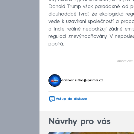
Donald Trump však paradoxně od pař
dlouhodobě tvrdí, že ekologická reg
vede k uzavírání společností a propou
a Indie reálně nedodržují žádné emi
regulaci znevýhodňovány. V neposled
popírá.
klimatick
dalibor.zitko@iprima.cz
Vstup do diskuze
Návrhy pro vás