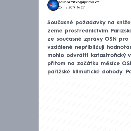
dalibor.zitko@iprima.cz
26. lis 2019, 14:27
Současné požadavky na snížen
země prostřednictvím Pařížsk
ze současné zprávy OSN pro ž
vzdáleně nepřibližují hodnotá
mohlo odvrátit katastrofický 
přitom na začátku měsíce OSN
pařížské klimatické dohody. 