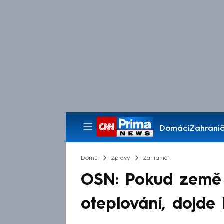
Domácí
Zahranič
Pořady
Domů
Zprávy
Zahraničí
OSN: Pokud země n
oteplování, dojde 