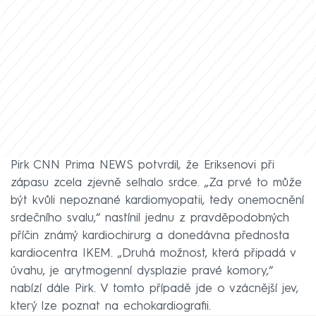
Pirk CNN Prima NEWS potvrdil, že Eriksenovi při
zápasu zcela zjevně selhalo srdce. „Za prvé to může
být kvůli nepoznané kardiomyopatii, tedy onemocnění
srdečního svalu,“ nastínil jednu z pravděpodobných
příčin známý kardiochirurg a donedávna přednosta
kardiocentra IKEM. „Druhá možnost, která připadá v
úvahu, je arytmogenní dysplazie pravé komory,“
nabízí dále Pirk. V tomto případě jde o vzácnější jev,
který lze poznat na echokardiografii.