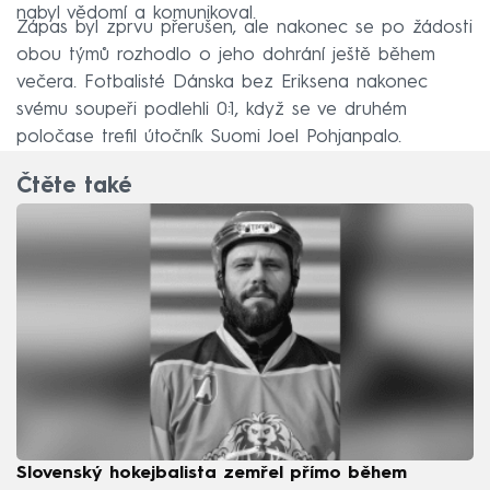
nabyl vědomí a komunikoval.
Zápas byl zprvu přerušen, ale nakonec se po žádosti
obou týmů rozhodlo o jeho dohrání ještě během
večera. Fotbalisté Dánska bez Eriksena nakonec
svému soupeři podlehli 0:1, když se ve druhém
poločase trefil útočník Suomi Joel Pohjanpalo.
Čtěte také
Slovenský hokejbalista zemřel přímo během