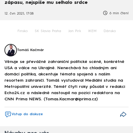
zápasu, nejspíše mu selhalo srdce
6 min čtení
12. čvn 2021, 17:08
Finsko
SK Slavia Praha
Jan Pirk
IKEM
Dánsko
Tomáš Kačmár
Věnuje se převážně zahraniční politické scéně, konkrétně
USA a válce na Ukrajině. Nenechává ho chladným ani
domácí politika, akcentuje témata spojená s naším
resortem zahraničí. Tomáš vystudoval Mediální studia na
Metropolitní univerzitě. Téměř čtyři roky působil v redakci
Echo24.cz a následně nastoupil na pozici redaktora na
CNN Prima NEWS. (Tomas.Kacmar@iprima.cz)
Vstup do diskuze