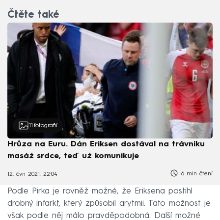
Čtěte také
11
fotografií
Hrůza na Euru. Dán Eriksen dostával na trávníku
masáž srdce, teď už komunikuje
6 min čtení
12. čvn 2021, 22:04
Podle Pirka je rovněž možné, že Eriksena postihl
drobný infarkt, který způsobil arytmii. Tato možnost je
však podle něj málo pravděpodobná. Další možné