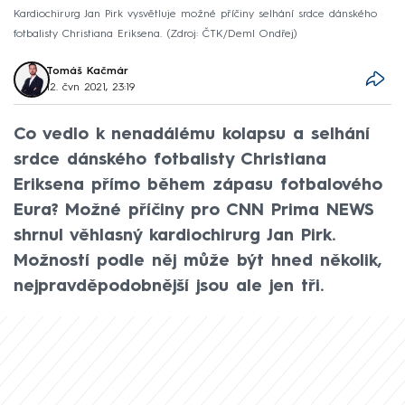
Kardiochirurg Jan Pirk vysvětluje možné příčiny selhání srdce dánského
fotbalisty Christiana Eriksena.
Zdroj: ČTK/Deml Ondřej
Tomáš Kačmár
12. čvn 2021, 23:19
Co vedlo k nenadálému kolapsu a selhání
srdce dánského fotbalisty Christiana
Eriksena přímo během zápasu fotbalového
Eura? Možné příčiny pro CNN Prima NEWS
shrnul věhlasný kardiochirurg Jan Pirk.
Možností podle něj může být hned několik,
nejpravděpodobnější jsou ale jen tři.