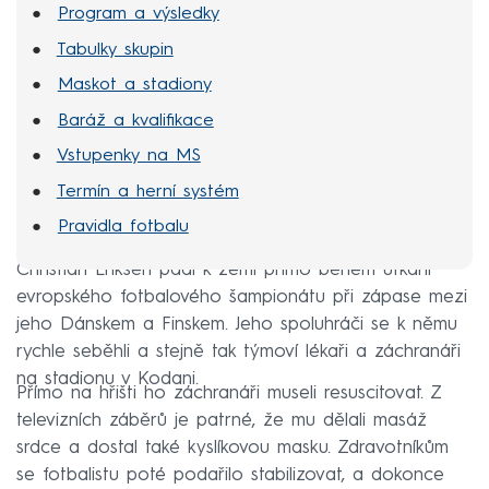
Program a výsledky
Tabulky skupin
Maskot a stadiony
Baráž a kvalifikace
Vstupenky na MS
Termín a herní systém
Pravidla fotbalu
Christian Eriksen padl k zemi přímo během utkání
evropského fotbalového šampionátu při zápase mezi
jeho Dánskem a Finskem. Jeho spoluhráči se k němu
rychle seběhli a stejně tak týmoví lékaři a záchranáři
na stadionu v Kodani.
Přímo na hřišti ho záchranáři museli resuscitovat. Z
televizních záběrů je patrné, že mu dělali masáž
srdce a dostal také kyslíkovou masku. Zdravotníkům
se fotbalistu poté podařilo stabilizovat, a dokonce