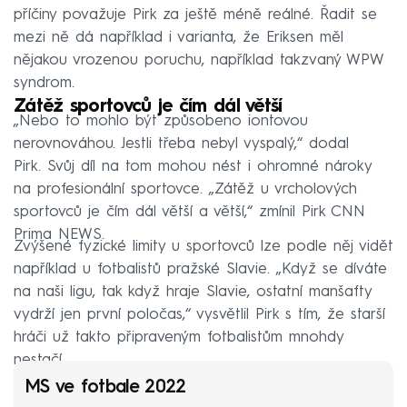
příčiny považuje Pirk za ještě méně reálné. Řadit se
mezi ně dá například i varianta, že Eriksen měl
nějakou vrozenou poruchu, například takzvaný WPW
syndrom.
Zátěž sportovců je čím dál větší
„Nebo to mohlo být způsobeno iontovou
nerovnováhou. Jestli třeba nebyl vyspalý,“ dodal
Pirk. Svůj díl na tom mohou nést i ohromné nároky
na profesionální sportovce. „Zátěž u vrcholových
sportovců je čím dál větší a větší,“ zmínil Pirk CNN
Prima NEWS.
Zvýšené fyzické limity u sportovců lze podle něj vidět
například u fotbalistů pražské Slavie. „Když se díváte
na naši ligu, tak když hraje Slavie, ostatní manšafty
vydrží jen první poločas,“ vysvětlil Pirk s tím, že starší
hráči už takto připraveným fotbalistům mnohdy
nestačí.
MS ve fotbale 2022