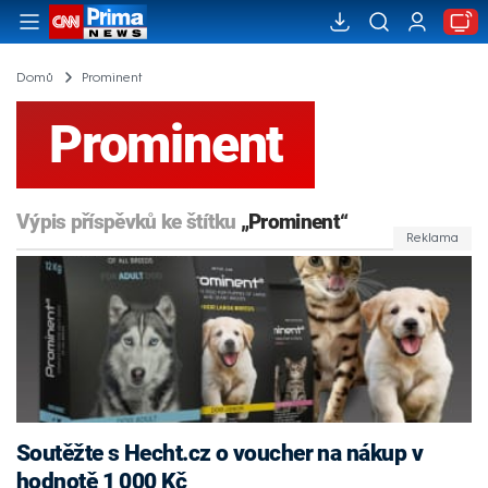
Domů
Prominent
Prominent
Výpis příspěvků ke štítku
„Prominent“
Soutěžte s Hecht.cz o voucher na nákup v
hodnotě 1 000 Kč