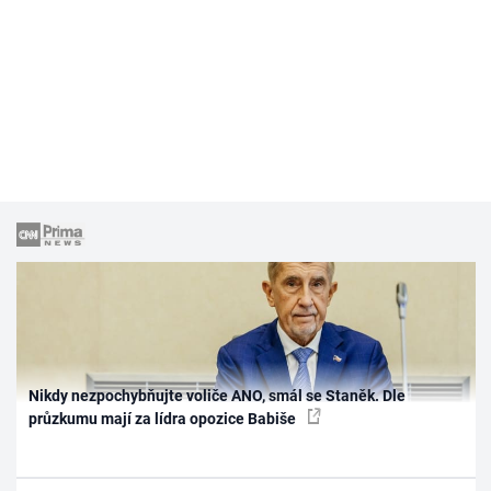
Nikdy nezpochybňujte voliče ANO, smál se Staněk. Dle
průzkumu mají za lídra opozice Babiše