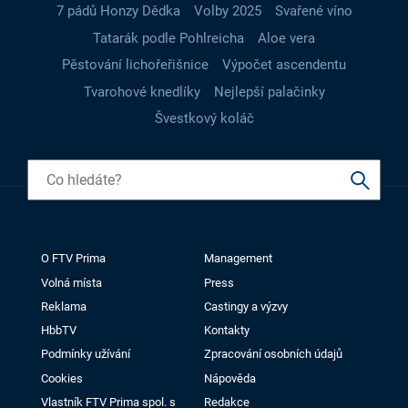
7 pádů Honzy Dědka
Volby 2025
Svařené víno
Tatarák podle Pohlreicha
Aloe vera
Pěstování lichořeřišnice
Výpočet ascendentu
Tvarohové knedlíky
Nejlepší palačinky
Švestkový koláč
O FTV Prima
Management
Volná místa
Press
Reklama
Castingy a výzvy
HbbTV
Kontakty
Podmínky užívání
Zpracování osobních údajů
Cookies
Nápověda
Vlastník FTV Prima spol. s
Redakce