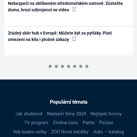
Nebezpečí na oblíbeném středomořském ostrově: Zůstaňte
doma, hrozí ozbrojenci ve videu
Zrádný sběr hub v Evropě: Můžete být za pytláky. Platí
omezení na kila i plošné zákazy
Populární témata
Jak zhubnout
Nejlepší filmy 2024
Nejlepší horory
TV program
Změna času
Partie
Počasí
Kdy budou volby
ZOO Nové začátky
Auto – katalog