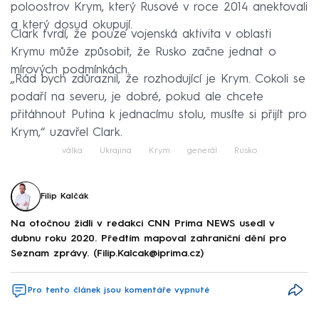
poloostrov Krym, který Rusové v roce 2014 anektovali
a který dosud okupují.
Clark tvrdí, že pouze vojenská aktivita v oblasti
Krymu může způsobit, že Rusko začne jednat o
mírových podmínkách.
„Rád bych zdůraznil, že rozhodující je Krym. Cokoli se
podaří na severu, je dobré, pokud ale chcete
přitáhnout Putina k jednacímu stolu, musíte si přijít pro
Krym,“ uzavřel Clark.
válka
Ukrajina
Krym
generál
Rusko
Filip Kalčák
Na otočnou židli v redakci CNN Prima NEWS usedl v
dubnu roku 2020. Předtím mapoval zahraniční dění pro
Seznam zprávy. (Filip.Kalcak@iprima.cz)
Pro tento článek jsou komentáře vypnuté