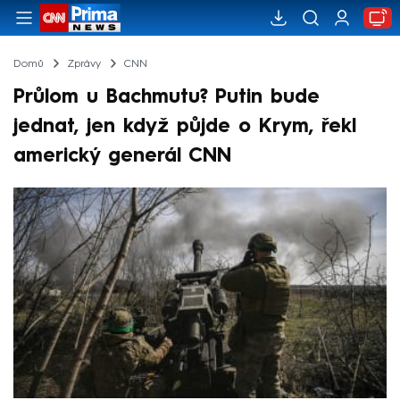
Domů
Zprávy
CNN
Průlom u Bachmutu? Putin bude
jednat, jen když půjde o Krym, řekl
americký generál CNN