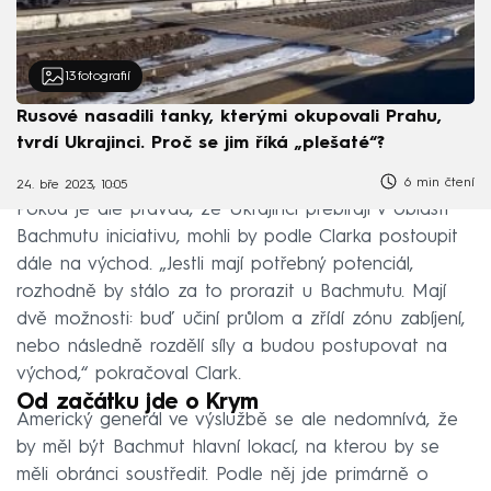
13
fotografií
Rusové nasadili tanky, kterými okupovali Prahu,
tvrdí Ukrajinci. Proč se jim říká „plešaté“?
6 min čtení
24. bře 2023, 10:05
Pokud je ale pravda, že Ukrajinci přebírají v oblasti
Bachmutu iniciativu, mohli by podle Clarka postoupit
dále na východ. „Jestli mají potřebný potenciál,
rozhodně by stálo za to prorazit u Bachmutu. Mají
dvě možnosti: buď učiní průlom a zřídí zónu zabíjení,
nebo následně rozdělí síly a budou postupovat na
východ,“ pokračoval Clark.
Od začátku jde o Krym
Americký generál ve výslužbě se ale nedomnívá, že
by měl být Bachmut hlavní lokací, na kterou by se
měli obránci soustředit. Podle něj jde primárně o