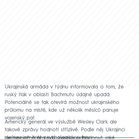
Ukrajinská armáda v týdnu informovala o tom, že
ruský tlak v oblasti Bachmutu údajně upadá.
Potenciálně se tak otevírá možnost ukrajinského
průlomu na místě, kde už několik měsíců panuje
vojenský pat.
Americký generál ve výslužbě Wesley Clark ale
takové zprávy hodnotí střízlivě. Podle něj Ukrajinci
mohou jen hrát psychologickou hru.
„Je nemožné pro nás zvenku odhadnout, jaké