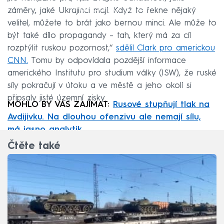
Failed to fetch
záměry, jaké Ukrajinci mají. Když to řekne nějaký
velitel, můžete to brát jako bernou minci. Ale může to
být také dílo propagandy – tah, který má za cíl
rozptýlit ruskou pozornost,“
sdělil Clark pro americkou
CNN.
Tomu by odpovídala pozdější informace
amerického Institutu pro studium války (ISW), že ruské
síly pokračují v útoku a ve městě a jeho okolí si
připsaly jisté územní zisky.
MOHLO BY VÁS ZAJÍMAT:
Rusové stupňují tlak na
Avdijivku. Na dlouhou ofenzivu ale nemají sílu,
má jasno analytik
Čtěte také