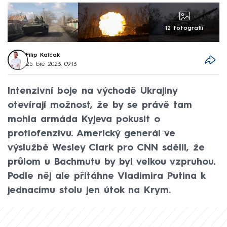
12 fotografií
Filip Kalčák
25. bře 2023, 09:13
Intenzivní boje na východě Ukrajiny
otevírají možnost, že by se právě tam
mohla armáda Kyjeva pokusit o
protiofenzivu. Americký generál ve
výslužbě Wesley Clark pro CNN sdělil, že
průlom u Bachmutu by byl velkou vzpruhou.
Podle něj ale přitáhne Vladimira Putina k
jednacímu stolu jen útok na Krym.