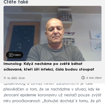
Čtěte také
Video
Imunolog: Když necháme po světě běhat
očkované, kteří šíří infekci, čísla budou stoupat
6 min čtení
17. lis 2021, 12:46
Epidemiolog a bývalý ministr zdravotnictví je také
přesvědčen o tom, že se nacházíme v situaci, kdy ke
zkrocení epidemie koronaviru už nestačí pouze zvýšit
míru proočkovanosti. „Bohužel dochází k tomu, že při