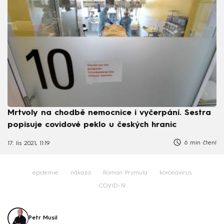
Mrtvoly na chodbě nemocnice i vyčerpání. Sestra
popisuje covidové peklo u českých hranic
6 min čtení
17. lis 2021, 11:19
epidemie
nákaza
Roman Prymula
koronavirus
COVID-19
Petr Musil