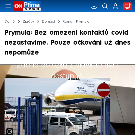
Domů
Zprávy
Domácí
Roman Prymula
Prymula: Bez omezení kontaktů covid
nezastavíme. Pouze očkování už dnes
nepomůže
Žádná položka z playlistu není
Výběr redakce
dostupná.