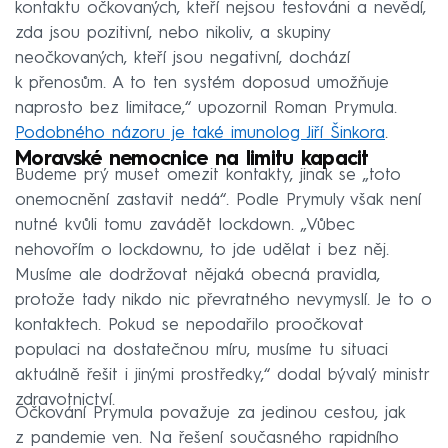
kontaktu očkovaných, kteří nejsou testováni a nevědí,
zda jsou pozitivní, nebo nikoliv, a skupiny
neočkovaných, kteří jsou negativní, dochází
k přenosům. A to ten systém doposud umožňuje
naprosto bez limitace,“ upozornil Roman Prymula.
Podobného názoru je také imunolog Jiří Šinkora
.
Moravské nemocnice na limitu kapacit
Budeme prý muset omezit kontakty, jinak se „toto
onemocnění zastavit nedá“. Podle Prymuly však není
nutné kvůli tomu zavádět lockdown. „Vůbec
nehovořím o lockdownu, to jde udělat i bez něj.
Musíme ale dodržovat nějaká obecná pravidla,
protože tady nikdo nic převratného nevymyslí. Je to o
kontaktech. Pokud se nepodařilo proočkovat
populaci na dostatečnou míru, musíme tu situaci
aktuálně řešit i jinými prostředky,“ dodal bývalý ministr
zdravotnictví.
Očkování Prymula považuje za jedinou cestou, jak
z pandemie ven. Na řešení současného rapidního