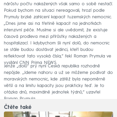
nárůstu počtu nakažených však samo o sobě nestačí.
Pokud bychom na situaci nereagovali, hrozí podle
Prymuly brzké zahlcení kapacit tuzemských nemocnic.
„Dnes jsme asi na třetině kapacit na jednotkách
intenzivní péče. Musíme si ale uvědomit, že existuje
časová prodleva mezi přírůstky nakažených a
hospitalizací. I kdybychom šli nyní dolů, do nemocnic
se stále budou dostávat jedinci, kteří budou
reflektovat tato vysoká čísla,“ řekl Roman Prymula ve
vysílání CNN Prima NEWS.
Jenže „dolů“ prý nyní Česká republika rozhodně
nepůjde. „Jdeme nahoru a už se můžeme podívat do
moravských nemocnic, kde zátěž byla nepoměrně
větší a na limitu kapacity jsou prakticky teď. Je to
otázka dnů, maximálně jednotek týdnů,“ uzavřel
Roman Prymula.
Čtěte také