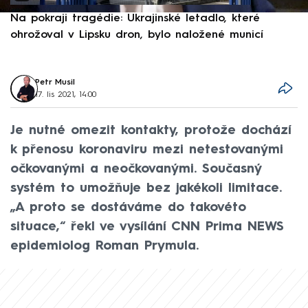
Na pokraji tragédie: Ukrajinské letadlo, které
P
ohrožoval v Lipsku dron, bylo naložené municí
e
Petr Musil
17. lis 2021, 14:00
Je nutné omezit kontakty, protože dochází
k přenosu koronaviru mezi netestovanými
očkovanými a neočkovanými. Současný
systém to umožňuje bez jakékoli limitace.
„A proto se dostáváme do takovéto
situace,“ řekl ve vysílání CNN Prima NEWS
epidemiolog Roman Prymula.