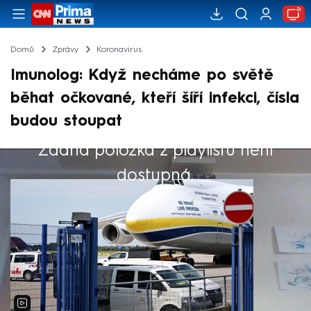
Domů
Zprávy
Koronavirus
Imunolog: Když necháme po světě
běhat očkované, kteří šíří infekci, čísla
budou stoupat
Žádná položka z playlistu není
Výběr redakce
dostupná.