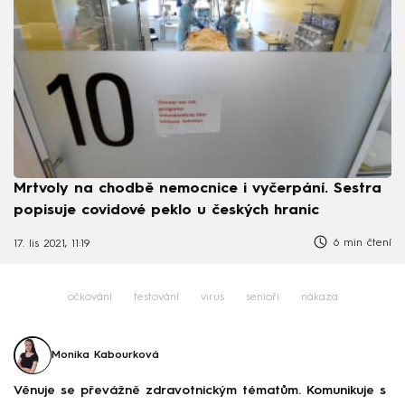
Mrtvoly na chodbě nemocnice i vyčerpání. Sestra
popisuje covidové peklo u českých hranic
6 min čtení
17. lis 2021, 11:19
očkování
testování
virus
senioři
nákaza
Monika Kabourková
Věnuje se převážně zdravotnickým tématům. Komunikuje s