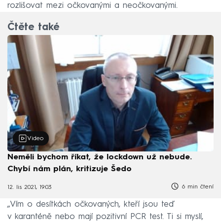
rozlišovat mezi očkovanými a neočkovanými.
Čtěte také
Video
Neměli bychom říkat, že lockdown už nebude.
Chybí nám plán, kritizuje Šedo
6 min čtení
12. lis 2021, 19:03
„Vím o desítkách očkovaných, kteří jsou teď
v karanténě nebo mají pozitivní PCR test. Ti si myslí,