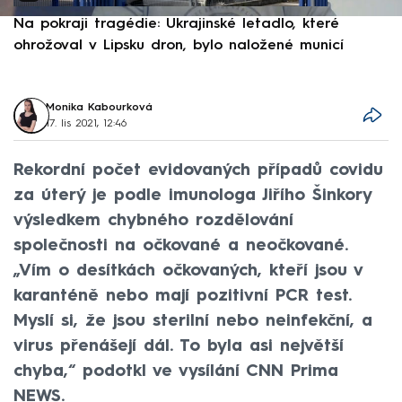
Na pokraji tragédie: Ukrajinské letadlo, které
P
ohrožoval v Lipsku dron, bylo naložené municí
e
Monika Kabourková
17. lis 2021, 12:46
Rekordní počet evidovaných případů covidu
za úterý je podle imunologa Jiřího Šinkory
výsledkem chybného rozdělování
společnosti na očkované a neočkované.
„Vím o desítkách očkovaných, kteří jsou v
karanténě nebo mají pozitivní PCR test.
Myslí si, že jsou sterilní nebo neinfekční, a
virus přenášejí dál. To byla asi největší
chyba,“ podotkl ve vysílání CNN Prima
NEWS.