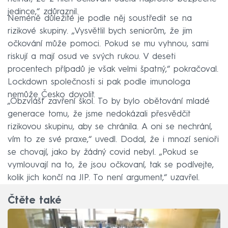
jedince,“ zdůraznil.
Neméně důležité je podle něj soustředit se na
rizikové skupiny. „Vysvětlil bych seniorům, že jim
očkování může pomoci. Pokud se mu vyhnou, sami
riskují a mají osud ve svých rukou. V deseti
procentech případů je však velmi špatný,“ pokračoval.
Lockdown společnosti si pak podle imunologa
nemůže Česko dovolit.
„Obzvlášť zavření škol. To by bylo obětování mladé
generace tomu, že jsme nedokázali přesvědčit
rizikovou skupinu, aby se chránila. A oni se nechrání,
vím to ze své praxe,“ uvedl. Dodal, že i mnozí senioři
se chovají, jako by žádný covid nebyl. „Pokud se
vymlouvají na to, že jsou očkovaní, tak se podívejte,
kolik jich končí na JIP. To není argument,“ uzavřel.
Čtěte také