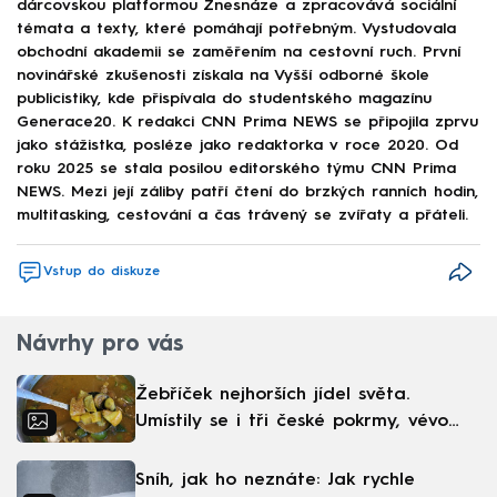
dárcovskou platformou Znesnáze a zpracovává sociální
témata a texty, které pomáhají potřebným. Vystudovala
obchodní akademii se zaměřením na cestovní ruch. První
novinářské zkušenosti získala na Vyšší odborné škole
publicistiky, kde přispívala do studentského magazínu
Generace20. K redakci CNN Prima NEWS se připojila zprvu
jako stážistka, posléze jako redaktorka v roce 2020. Od
roku 2025 se stala posilou editorského týmu CNN Prima
NEWS. Mezi její záliby patří čtení do brzkých ranních hodin,
multitasking, cestování a čas trávený se zvířaty a přáteli.
Vstup do diskuze
Návrhy pro vás
Žebříček nejhorších jídel světa.
Umístily se i tři české pokrmy, vévodí
skandinávská kuchyně
Sníh, jak ho neznáte: Jak rychle