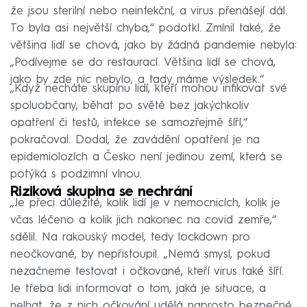
že jsou sterilní nebo neinfekční, a virus přenášejí dál.
To byla asi největší chyba,“ podotkl. Zmínil také, že
většina lidí se chová, jako by žádná pandemie nebyla:
„Podívejme se do restaurací. Většina lidí se chová,
jako by zde nic nebylo, a tady máme výsledek.“
„Když necháte skupinu lidí, kteří mohou infikovat své
spoluobčany, běhat po světě bez jakýchkoliv
opatření či testů, infekce se samozřejmě šíří,“
pokračoval. Dodal, že zavádění opatření je na
epidemiolozích a Česko není jedinou zemí, která se
potýká s podzimní vlnou.
Riziková skupina se nechrání
„Je přeci důležité, kolik lidí je v nemocnicích, kolik je
včas léčeno a kolik jich nakonec na covid zemře,“
sdělil. Na rakouský model, tedy lockdown pro
neočkované, by nepřistoupil. „Nemá smysl, pokud
nezačneme testovat i očkované, kteří virus také šíří.
Je třeba lidi informovat o tom, jaká je situace, a
nelhat, že z nich očkování udělá naprosto bezpečné