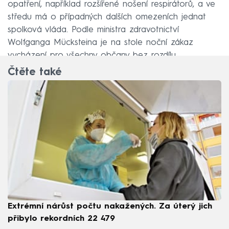
opatření, například rozšířené nošení respirátorů, a ve
středu má o případných dalších omezeních jednat
spolková vláda. Podle ministra zdravotnictví
Wolfganga Mücksteina je na stole noční zákaz
vycházení pro všechny občany bez rozdílu.
Čtěte také
Extrémní nárůst počtu nakažených. Za úterý jich
přibylo rekordních 22 479