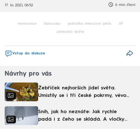
6 min čtení
17. lis 2021, 06:52
nemocnice
Rakousko
jednotka intenzivní péče
JIP
zdravotní sestra
Vstup do diskuze
Návrhy pro vás
Žebříček nejhorších jídel světa.
Umístily se i tři české pokrmy, vévodí
skandinávská kuchyně
Sníh, jak ho neznáte: Jak rychle
padá i z čeho se skládá. A vločky
nejsou bílé