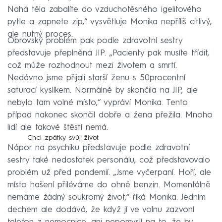
Nahá těla zabalíte do vzduchotěsného igelitového
pytle a zapnete zip,“ vysvětluje Monika nepříliš citlivý,
ale nutný proces.
Obrovský problém pak podle zdravotní sestry
představuje přeplněná JIP. „Pacienty pak musíte třídit,
což může rozhodnout mezi životem a smrtí.
Nedávno jsme přijali starší ženu s 50procentní
saturací kyslíkem. Normálně by skončila na JIP, ale
nebylo tam volné místo,“ vypráví Monika. Tento
případ nakonec skončil dobře a žena přežila. Mnoho
lidí ale takové štěstí nemá.
Chci zpátky svůj život.
Nápor na psychiku představuje podle zdravotní
sestry také nedostatek personálu, což představovalo
problém už před pandemií. „Jsme vyčerpaní. Hoří, ale
místo hašení přiléváme do ohně benzin. Momentálně
nemáme žádný soukromý život,“ říká Monika. Jedním
dechem ale dodává, že když jí ve volnu zazvoní