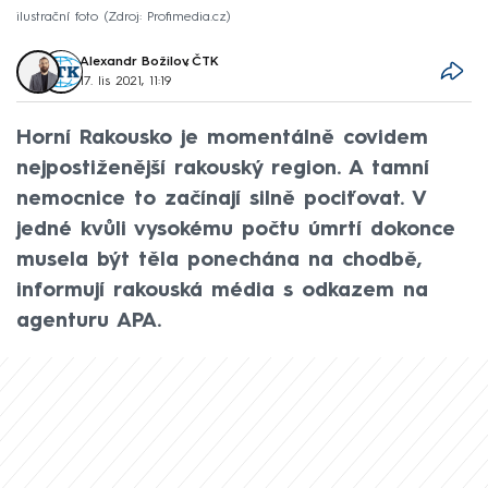
ilustrační foto
Zdroj: Profimedia.cz
Alexandr Božilov
,
ČTK
17. lis 2021, 11:19
Horní Rakousko je momentálně covidem
nejpostiženější rakouský region. A tamní
nemocnice to začínají silně pociťovat. V
jedné kvůli vysokému počtu úmrtí dokonce
musela být těla ponechána na chodbě,
informují rakouská média s odkazem na
agenturu APA.