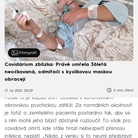
15
fotografií
Covidárium zblízka: Právě umřela 36letá
neočkovaná, odmítači s kyslíkovou maskou
obracejí
6 min čtení
17. lis 2021, 05:29
Podle ní je každá smrt člověka s koronavirem
obrovskou psychickou zátěží. Za normálních okolností
je totiž o zemřelého pacienta postaráno tak, aby se
s ním mohli jeho blízcí důstojně rozloučit. To však pro
covidová úmrtí, kde stále hrozí nebezpečí přenosu
infekce, neplatí. „Nikdo z venku si to neumí představit.