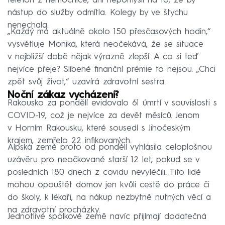
telefon z nemocnice, ani nepomyslí na to, že by
nástup do služby odmítla. Kolegy by ve štychu
nenechala.
„Každý má aktuálně okolo 150 přesčasových hodin,“
vysvětluje Monika, která neočekává, že se situace
v nejbližší době nějak výrazně zlepší. A co si teď
nejvíce přeje? Slíbené finanční prémie to nejsou. „Chci
zpět svůj život,“ uzavírá zdravotní sestra.
Noční zákaz vycházení?
Rakousko za pondělí evidovalo 61 úmrtí v souvislosti s
COVID-19, což je nejvíce za devět měsíců. Jenom
v Horním Rakousku, které sousedí s Jihočeským
krajem, zemřelo 22 infikovaných.
Alpská země proto od pondělí vyhlásila celoplošnou
uzávěru pro neočkované starší 12 let, pokud se v
posledních 180 dnech z covidu nevyléčili. Tito lidé
mohou opouštět domov jen kvůli cestě do práce či
do školy, k lékaři, na nákup nezbytně nutných věcí a
na zdravotní procházky.
Jednotlivé spolkové země navíc přijímají dodatečná