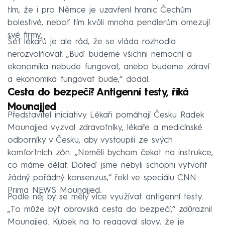
tím, že i pro Němce je uzavření hranic Čechům
bolestivé, neboť tím kvůli mnoha pendlerům omezují
své firmy.
Šéf lékařů je ale rád, že se vláda rozhodla
nerozvolňovat. „Buď budeme všichni nemocní a
ekonomika nebude fungovat, anebo budeme zdraví
a ekonomika fungovat bude,“ dodal.
Cesta do bezpečí? Antigenní testy, říká
Mounajjed
Představitel iniciativy Lékaři pomáhají Česku Radek
Mounajjed vyzval zdravotníky, lékaře a medicínské
odborníky v Česku, aby vystoupili ze svých
komfortních zón. „Neměli bychom čekat na instrukce,
co máme dělat. Doteď jsme nebyli schopni vytvořit
žádný pořádný konsenzus,“ řekl ve speciálu CNN
Prima NEWS Mounajjed.
Podle něj by se měly více využívat antigenní testy.
„To může být obrovská cesta do bezpečí,“ zdůraznil
Mounajjed. Kubek na to reagoval slovy, že je