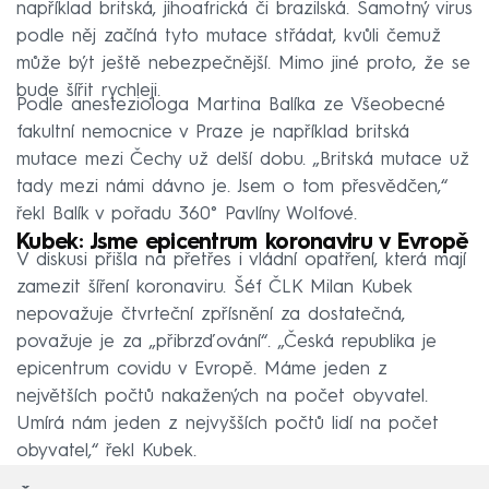
například britská, jihoafrická či brazilská. Samotný virus
podle něj začíná tyto mutace střádat, kvůli čemuž
může být ještě nebezpečnější. Mimo jiné proto, že se
bude šířit rychleji.
Podle anesteziologa Martina Balíka ze Všeobecné
fakultní nemocnice v Praze je například britská
mutace mezi Čechy už delší dobu. „Britská mutace už
tady mezi námi dávno je. Jsem o tom přesvědčen,“
řekl Balík v pořadu 360° Pavlíny Wolfové.
Kubek: Jsme epicentrum koronaviru v Evropě
V diskusi přišla na přetřes i vládní opatření, která mají
zamezit šíření koronaviru. Šéf ČLK Milan Kubek
nepovažuje čtvrteční zpřísnění za dostatečná,
považuje je za „přibrzďování“. „Česká republika je
epicentrum covidu v Evropě. Máme jeden z
největších počtů nakažených na počet obyvatel.
Umírá nám jeden z nejvyšších počtů lidí na počet
obyvatel,“ řekl Kubek.