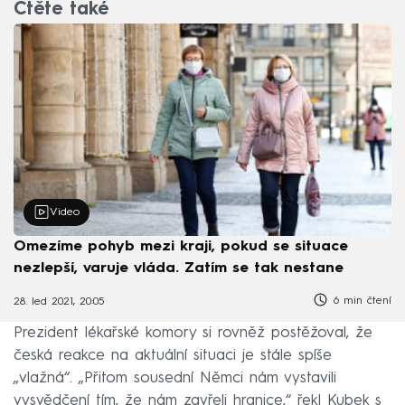
Čtěte také
Video
Omezíme pohyb mezi kraji, pokud se situace
nezlepší, varuje vláda. Zatím se tak nestane
6 min čtení
28. led 2021, 20:05
Prezident lékařské komory si rovněž postěžoval, že
česká reakce na aktuální situaci je stále spíše
„vlažná“. „Přitom sousední Němci nám vystavili
vysvědčení tím, že nám zavřeli hranice,“ řekl Kubek s