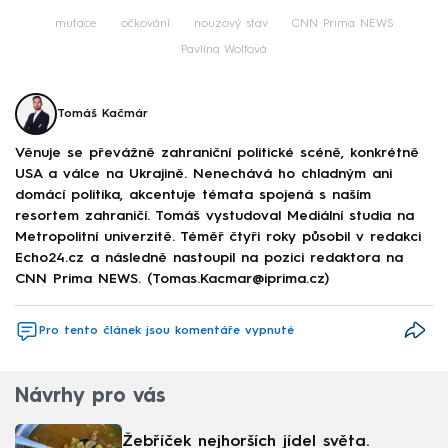
mutace
očkování
nouzový stav
CNN Prima NEWS
Pavlína Wolfová
Tomáš Kačmár
Věnuje se převážně zahraniční politické scéně, konkrétně
USA a válce na Ukrajině. Nenechává ho chladným ani
domácí politika, akcentuje témata spojená s naším
resortem zahraničí. Tomáš vystudoval Mediální studia na
Metropolitní univerzitě. Téměř čtyři roky působil v redakci
Echo24.cz a následně nastoupil na pozici redaktora na
CNN Prima NEWS. (Tomas.Kacmar@iprima.cz)
Pro tento článek jsou komentáře vypnuté
Návrhy pro vás
Žebříček nejhorších jídel světa.