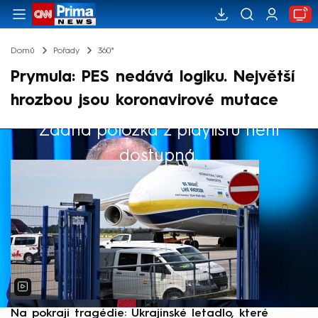
Domů
Pořady
360°
Prymula: PES nedává logiku. Největší
hrozbou jsou koronavirové mutace
Žádná položka z playlistu není
Výběr redakce
dostupná.
Na pokraji tragédie: Ukrajinské letadlo, které
P