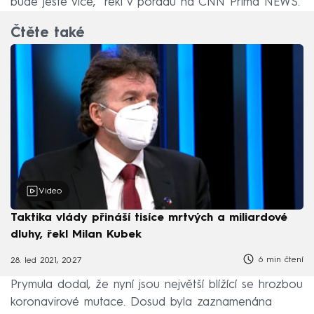
bude ještě více,“ řekl v pořadu na CNN Prima NEWS.
Čtěte také
Video
Taktika vlády přináší tisíce mrtvých a miliardové
dluhy, řekl Milan Kubek
6 min čtení
28. led 2021, 20:27
Prymula dodal, že nyní jsou největší blížící se hrozbou
koronavirové mutace. Dosud byla zaznamenána