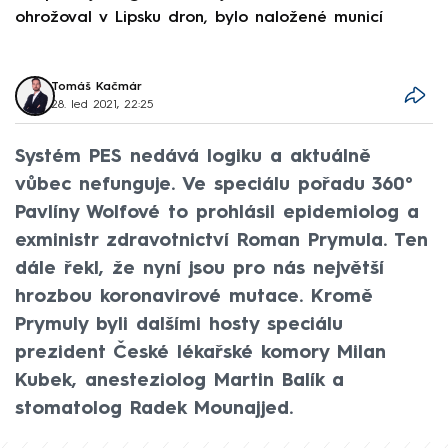
ohrožoval v Lipsku dron, bylo naložené municí
e
Tomáš Kačmár
28. led 2021, 22:25
Systém PES nedává logiku a aktuálně
vůbec nefunguje. Ve speciálu pořadu 360°
Pavlíny Wolfové to prohlásil epidemiolog a
exministr zdravotnictví Roman Prymula. Ten
dále řekl, že nyní jsou pro nás největší
hrozbou koronavirové mutace. Kromě
Prymuly byli dalšími hosty speciálu
prezident České lékařské komory Milan
Kubek, anesteziolog Martin Balík a
stomatolog Radek Mounajjed.