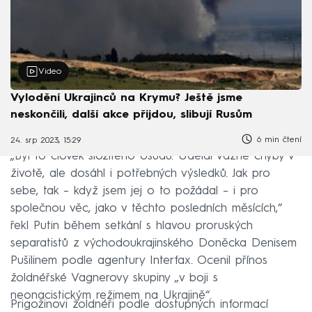
Video
Vylodění Ukrajinců na Krymu? Ještě jsme
neskončili, další akce přijdou, slibují Rusům
6 min čtení
24. srp 2023, 15:29
„Byl to člověk složitého osudu. Udělal vážné chyby v
životě, ale dosáhl i potřebných výsledků. Jak pro
sebe, tak – když jsem jej o to požádal – i pro
společnou věc, jako v těchto posledních měsících,“
řekl Putin během setkání s hlavou proruských
separatistů z východoukrajinského Doněcka Denisem
Pušilinem podle agentury Interfax. Ocenil přínos
žoldnéřské Vagnerovy skupiny „v boji s
neonacistickým režimem na Ukrajině“.
Prigožinovi žoldnéři podle dostupných informací