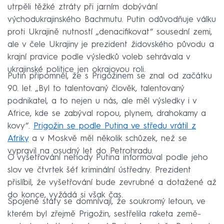
utrpěli těžké ztráty při jarním dobývání
východukrajinského Bachmutu. Putin odůvodňuje válku
proti Ukrajině nutností „denacifikovat“ sousední zemi,
ale v čele Ukrajiny je prezident židovského původu a
krajní pravice podle výsledků voleb sehrávala v
ukrajinské politice jen okrajovou roli.
Putin připomněl, že s Prigožinem se znal od začátku
90. let. „Byl to talentovaný člověk, talentovaný
podnikatel, a to nejen u nás, ale měl výsledky i v
Africe, kde se zabýval ropou, plynem, drahokamy a
kovy“.
Prigožin se podle Putina ve středu vrátil z
Afriky
a v Moskvě měl několik schůzek, než se
vypravil na osudný let do Petrohradu.
O vyšetřování nehody Putina informoval podle jeho
slov ve čtvrtek šéf kriminální ústředny. Prezident
přislíbil, že vyšetřování bude zevrubné a dotažené až
do konce, vyžádá si však čas.
Spojené státy se domnívají, že soukromý letoun, ve
kterém byl zřejmě Prigožin, sestřelila raketa země-