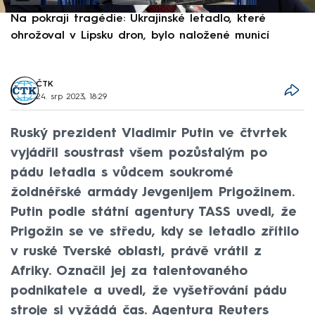
Na pokraji tragédie: Ukrajinské letadlo, které
P
ohrožoval v Lipsku dron, bylo naložené municí
e
ČTK
24. srp 2023, 18:29
Ruský prezident Vladimir Putin ve čtvrtek
vyjádřil soustrast všem pozůstalým po
pádu letadla s vůdcem soukromé
žoldnéřské armády Jevgenijem Prigožinem.
Putin podle státní agentury TASS uvedl, že
Prigožin se ve středu, kdy se letadlo zřítilo
v ruské Tverské oblasti, právě vrátil z
Afriky. Označil jej za talentovaného
podnikatele a uvedl, že vyšetřování pádu
stroje si vyžádá čas. Agentura Reuters