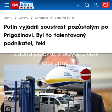
Domů
Zprávy
Zahraničí
Vladimir Putin
Putin vyjádřil soustrast pozůstalým po
Prigožinovi. Byl to talentovaný
podnikatel, řekl
Žádná položka z playlistu není
Výběr redakce
dostupná.