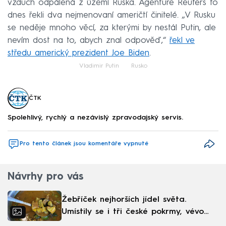
vzduch odpálená z území Ruska. Agentuře Reuters to
dnes řekli dva nejmenovaní američtí činitelé. „V Rusku
se neděje mnoho věcí, za kterými by nestál Putin, ale
nevím dost na to, abych znal odpověď,“
řekl ve
středu americký prezident Joe Biden
.
Vladimir Putin
Rusko
ČTK
Spolehlivý, rychlý a nezávislý zpravodajský servis.
Pro tento článek jsou komentáře vypnuté
Návrhy pro vás
Žebříček nejhorších jídel světa.
Umístily se i tři české pokrmy, vévodí
skandinávská kuchyně