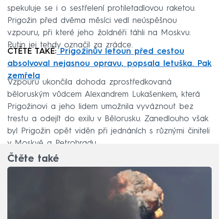
spekuluje se i o sestřelení protiletadlovou raketou.
Prigožin před dvěma měsíci vedl neúspěšnou
vzpouru, při které jeho žoldnéři táhli na Moskvu.
Putin jej tehdy označil za zrádce.
ČTĚTE TAKÉ:
Prigožinův letoun před cestou
absolvoval nejasnou opravu, popsala letuška. Pak
zemřela
Vzpouru ukončila dohoda zprostředkovaná
běloruským vůdcem Alexandrem Lukašenkem, která
Prigožinovi a jeho lidem umožnila vyváznout bez
trestu a odejít do exilu v Bělorusku. Zanedlouho však
byl Prigožin opět viděn při jednáních s různými činiteli
v Moskvě a Petrohradu.
Čtěte také