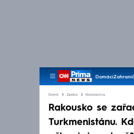
Domácí
Zahranič
Pořady
Domů
Zprávy
Koronavirus
Rakousko se zařa
Turkmenistánu. K