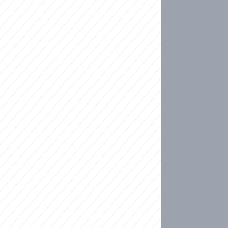
ideo
kat migranty do Česka? Sami by odešli, tvrdí exp
ické sebevraždě