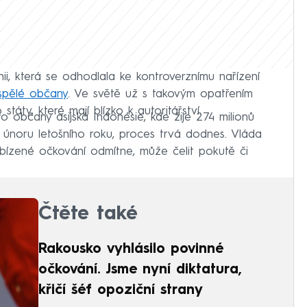
ii, která se odhodlala ke kontroverznímu nařízení
spělé občany
. Ve světě už s takovým opatřením
táty, které mají blízko k autoritářství.
ro občany asijská Indonésie, kde žije 274 milionů
v únoru letošního roku, proces trvá dodnes. Vláda
bízené očkování odmítne, může čelit pokutě či
Čtěte také
Rakousko vyhlásilo povinné
očkování. Jsme nyní diktatura,
křičí šéf opoziční strany