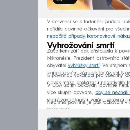
V červenci se k Indonésii přidala da
nařídila povinné očkování pro všechn
nepočítá případy koronavirové náka
Vyhrožování smrtí
Začátkem září pak přistoupila k pov
Mikronésie. Prezident ostrovního stá
obyvatel
výhrůžky smrtí
. Ve stejném 
francouzském zámořském území Nov
S povinnou vakcinací pro všechny kok
člověk může prokázat i negativním t
V USA zatím očkování povinné není, 
více skupin obyvatel,
aby se nechali 
státní zaměstnanci, vojáci, zdravotníci 
Nepřímo povinné je pak očkování v I
restaurace.