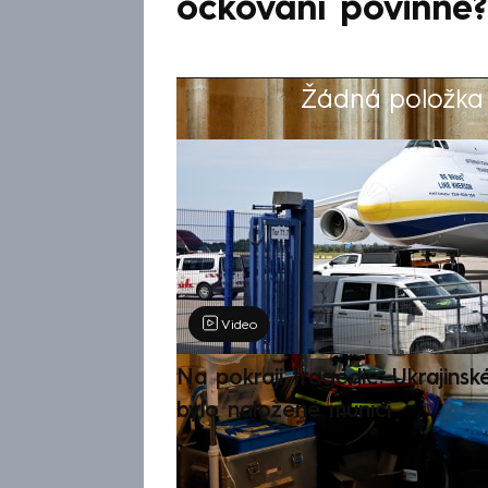
očkování povinně?
Žádná položka z
Výběr redakce
Video
Na pokraji tragédie: Ukrajinsk
bylo naložené municí