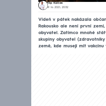
Filip Kalčák
19. lis 2021, 20:32
Vídeň v pátek nakázala občan
Rakousko ale není první zemí,
obyvatel. Zatímco mnohé stát
skupiny obyvatel (zdravotníky č
země, kde musejí mít vakcínu 