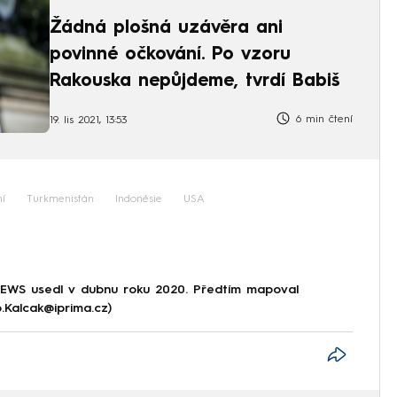
Žádná plošná uzávěra ani
povinné očkování. Po vzoru
Rakouska nepůjdeme, tvrdí Babiš
6 min čtení
19. lis 2021, 13:53
í
Turkmenistán
Indonésie
USA
NEWS usedl v dubnu roku 2020. Předtím mapoval
p.Kalcak@iprima.cz)