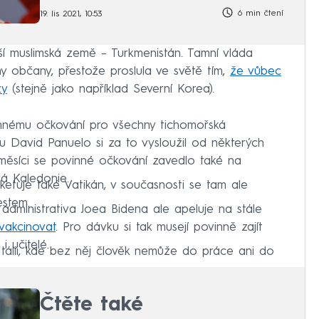
6 min čtení
19. lis 2021, 10:53
lší muslimská země – Turkmenistán. Tamní vláda
y občany, přestože proslula ve světě tím,
že vůbec
zy
(stejně jako například Severní Korea).
innému očkování pro všechny tichomořská
tu David Panuelo si za to vysloužil od některých
měsíci se povinné očkování zavedlo také na
á Kaledonie.
etuje také Vatikán, v současnosti se tam ale
estem.
administrativa Joea Bidena ale apeluje na stále
vakcinovat
. Pro dávku si tak musejí povinně zajít
i učitelé.
tálii, kde bez něj člověk nemůže do práce ani do
Čtěte také