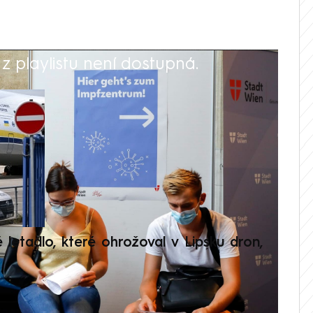
 playlistu není dostupná.
V
é letadlo, které ohrožoval v Lipsku dron,
Přilá
polit