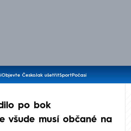
í
Objevte Česko
Jak ušetřit
Sport
Počasí
dilo po bok
de všude musí občané na