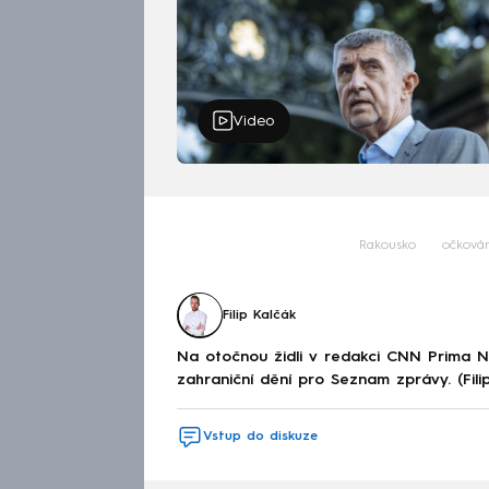
Video
Rakousko
očkován
Filip Kalčák
Na otočnou židli v redakci CNN Prima 
zahraniční dění pro Seznam zprávy. (Fili
Vstup do diskuze