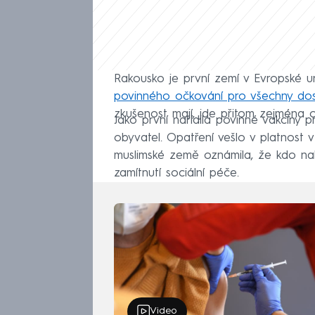
Rakousko je první zemí v Evropské un
povinného očkování pro všechny do
zkušenost mají, jde přitom zejména o s
Jako první nařídila povinné vakcíny p
obyvatel. Opatření vešlo v platnost 
muslimské země oznámila, že kdo na
zamítnutí sociální péče.
Video