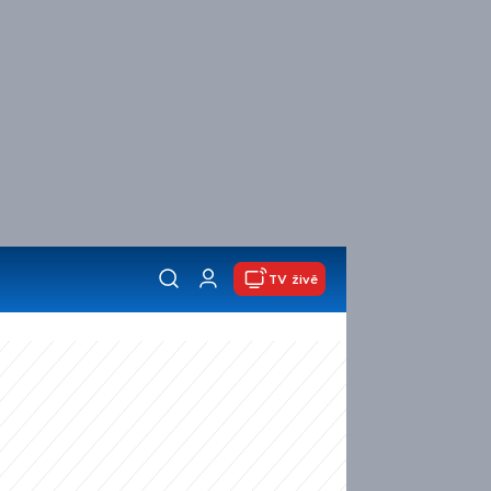
TV živě