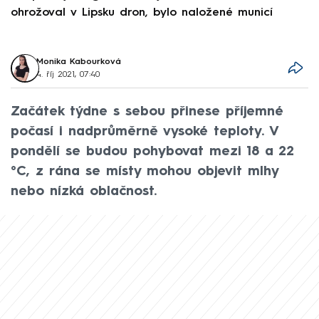
ohrožoval v Lipsku dron, bylo naložené municí
e
Monika Kabourková
4. říj 2021, 07:40
Začátek týdne s sebou přinese příjemné
počasí i nadprůměrně vysoké teploty. V
pondělí se budou pohybovat mezi 18 a 22
°C, z rána se místy mohou objevit mlhy
nebo nízká oblačnost.