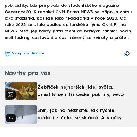
publicistiky, kde přispívala do studentského magazínu
Generace20. K redakci CNN Prima NEWS se připojila zprvu
jako stážistka, posléze jako redaktorka v roce 2020. Od
roku 2025 se stala posilou editorského týmu CNN Prima
NEWS. Mezi její záliby patří čtení do brzkých ranních hodin,
multitasking, cestování a čas trávený se zvířaty a přáteli.
Vstup do diskuze
Návrhy pro vás
Žebříček nejhorších jídel světa.
Umístily se i tři české pokrmy, vévodí
skandinávská kuchyně
Sníh, jak ho neznáte: Jak rychle
padá i z čeho se skládá. A vločky
nejsou bílé