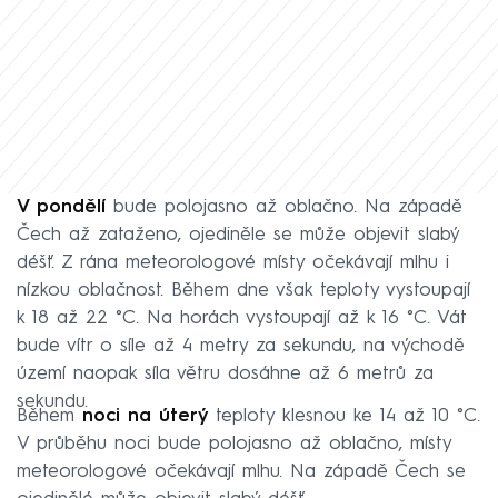
V pondělí
bude polojasno až oblačno. Na západě
Čech až zataženo, ojediněle se může objevit slabý
déšť. Z rána meteorologové místy očekávají mlhu i
nízkou oblačnost. Během dne však teploty vystoupají
k 18 až 22 °C. Na horách vystoupají až k 16 °C. Vát
bude vítr o síle až 4 metry za sekundu, na východě
území naopak síla větru dosáhne až 6 metrů za
sekundu.
Během
noci na úterý
teploty klesnou ke 14 až 10 °C.
V průběhu noci bude polojasno až oblačno, místy
meteorologové očekávají mlhu. Na západě Čech se