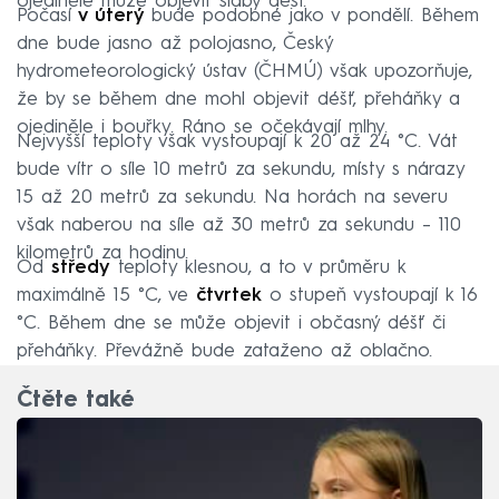
ojedinělé může objevit slabý déšť.
Počasí
v úterý
bude podobné jako v pondělí. Během
dne bude jasno až polojasno, Český
hydrometeorologický ústav (ČHMÚ) však upozorňuje,
že by se během dne mohl objevit déšť, přeháňky a
ojediněle i bouřky. Ráno se očekávají mlhy.
Nejvyšší teploty však vystoupají k 20 až 24 °C. Vát
bude vítr o síle 10 metrů za sekundu, místy s nárazy
15 až 20 metrů za sekundu. Na horách na severu
však naberou na síle až 30 metrů za sekundu – 110
kilometrů za hodinu.
Od
středy
teploty klesnou, a to v průměru k
maximálně 15 °C, ve
čtvrtek
o stupeň vystoupají k 16
°C. Během dne se může objevit i občasný déšť či
přeháňky. Převážně bude zataženo až oblačno.
Čtěte také