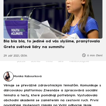
Bla bla bla, to jediné od vás slyšíme, pranýřovala
Greta světové lídry na summitu
6 min čtení
29. zář 2021, 05:54
počasí
bouřka
mlha
déšť
meteorologové
Monika Kabourková
Věnuje se převážně zdravotnickým tématům. Komunikuje s
dárcovskou platformou Znesnáze a zpracovává sociální
témata a texty, které pomáhají potřebným. Vystudovala
obchodní akademii se zaměřením na cestovní ruch. První
novinářské zkušenosti získala na Vyšší odborné škole