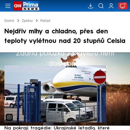
Domů
Zprávy
Počasí
Nejdřív mlhy a chladno, přes den
teploty vylétnou nad 20 stupňů Celsia
Žádná položka z playlistu není
Výběr redakce
dostupná.
Na pokraji tragédie: Ukrajinské letadlo, které
P