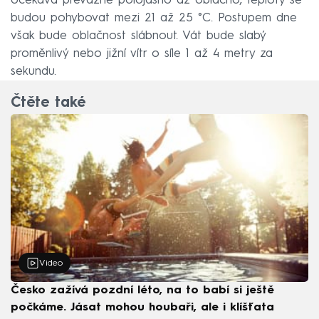
očekává převážně polojasno až oblačno, teploty se
budou pohybovat mezi 21 až 25 °C. Postupem dne
však bude oblačnost slábnout. Vát bude slabý
proměnlivý nebo jižní vítr o síle 1 až 4 metry za
sekundu.
Čtěte také
Video
Česko zažívá pozdní léto, na to babí si ještě
počkáme. Jásat mohou houbaři, ale i klíšťata