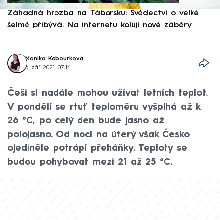
Záhadná hrozba na Táborsku: Svědectví o velké
S
šelmě přibývá. Na internetu kolují nové záběry
d
Monika Kabourková
6. zář 2021, 07:14
Češi si nadále mohou užívat letních teplot.
V pondělí se rtuť teploměru vyšplhá až k
26 °C, po celý den bude jasno až
polojasno. Od noci na úterý však Česko
ojediněle potrápí přeháňky. Teploty se
budou pohybovat mezi 21 až 25 °C.