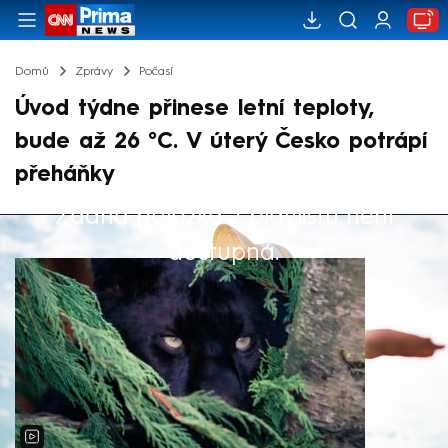
Domů
Zprávy
Počasí
Úvod týdne přinese letní teploty,
bude až 26 °C. V úterý Česko potrápí
přeháňky
Žádná položka z playlistu není
Výběr redakce
dostupná.