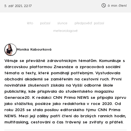
6 min čtení
5. zář 2021, 22:17
léto
počasí
slunce
předpověď počasí
meteorologové
Monika Kabourková
Věnuje se převážně zdravotnickým tématům. Komunikuje s
dárcovskou platformou Znesnáze a zpracovává sociální
témata a texty, které pomáhají potřebným. Vystudovala
obchodní akademii se zaměřením na cestovní ruch. První
novinářské zkušenosti získala na Vyšší odborné škole
publicistiky, kde přispívala do studentského magazínu
Generace20. K redakci CNN Prima NEWS se připojila zprvu
jako stážistka, posléze jako redaktorka v roce 2020. Od
roku 2025 se stala posilou editorského týmu CNN Prima
NEWS. Mezi její záliby patří čtení do brzkých ranních hodin,
multitasking, cestování a čas trávený se zvířaty a přáteli.