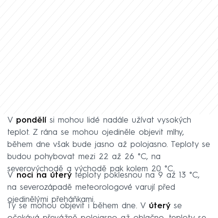
V
pondělí
si mohou lidé nadále užívat vysokých
teplot. Z rána se mohou ojediněle objevit mlhy,
během dne však bude jasno až polojasno. Teploty se
budou pohybovat mezi 22 až 26 °C, na
severovýchodě a východě pak kolem 20 °C.
V
noci na úterý
teploty poklesnou na 9 až 13 °C,
na severozápadě meteorologové varují před
ojedinělými přeháňkami.
Ty se mohou objevit i během dne. V
úterý
se