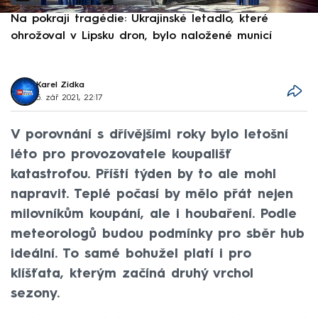
Na pokraji tragédie: Ukrajinské letadlo, které
P
ohrožoval v Lipsku dron, bylo naložené municí
e
Karel Zídka
5. zář 2021, 22:17
V porovnání s dřívějšími roky bylo letošní
léto pro provozovatele koupališť
katastrofou. Příští týden by to ale mohl
napravit. Teplé počasí by mělo přát nejen
milovníkům koupání, ale i houbaření. Podle
meteorologů budou podmínky pro sběr hub
ideální. To samé bohužel platí i pro
klíšťata, kterým začíná druhý vrchol
sezony.