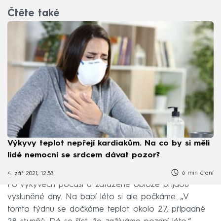
Čtěte také
Výkyvy teplot nepřejí kardiakům. Na co by si měli
lidé nemocní se srdcem dávat pozor?
6 min čtení
4. zář 2021, 12:58
Po výkyvech počasí a zatažené obloze přijdou
vysluněné dny. Na babí léto si ale počkáme. „V
tomto týdnu se dočkáme teplot okolo 27, případně