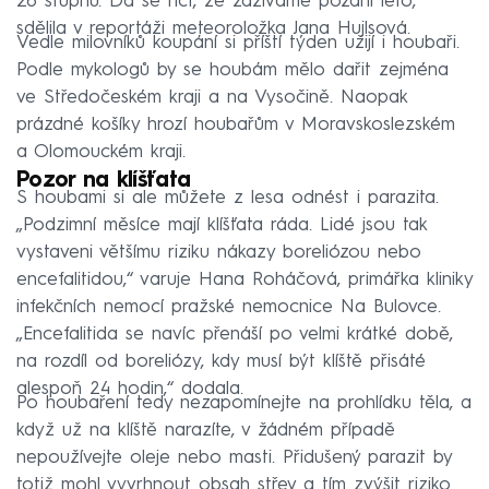
28 stupňů. Dá se říct, že zažíváme pozdní léto,“
sdělila v reportáži meteoroložka Jana Hujlsová.
Vedle milovníků koupání si příští týden užijí i houbaři.
Podle mykologů by se houbám mělo dařit zejména
ve Středočeském kraji a na Vysočině. Naopak
prázdné košíky hrozí houbařům v Moravskoslezském
a Olomouckém kraji.
Pozor na klíšťata
S houbami si ale můžete z lesa odnést i parazita.
„Podzimní měsíce mají klíšťata ráda. Lidé jsou tak
vystaveni většímu riziku nákazy boreliózou nebo
encefalitidou,“ varuje Hana Roháčová, primářka kliniky
infekčních nemocí pražské nemocnice Na Bulovce.
„Encefalitida se navíc přenáší po velmi krátké době,
na rozdíl od boreliózy, kdy musí být klíště přisáté
alespoň 24 hodin,“ dodala.
Po houbaření tedy nezapomínejte na prohlídku těla, a
když už na klíště narazíte, v žádném případě
nepoužívejte oleje nebo masti. Přidušený parazit by
totiž mohl vyvrhnout obsah střev a tím zvýšit riziko