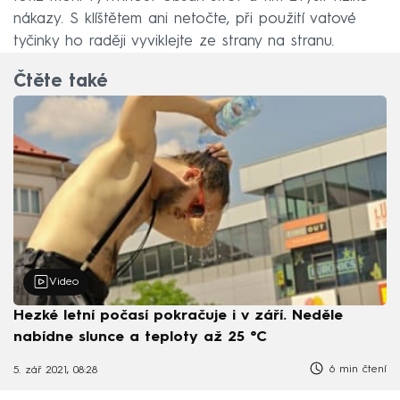
nákazy. S klíštětem ani netočte, při použití vatové
tyčinky ho raději vyviklejte ze strany na stranu.
Čtěte také
Video
Hezké letní počasí pokračuje i v září. Neděle
nabídne slunce a teploty až 25 °C
6 min čtení
5. zář 2021, 08:28