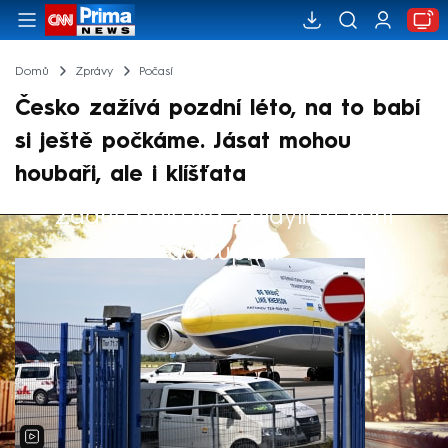
Domů
Zprávy
Počasí
Česko zažívá pozdní léto, na to babí
si ještě počkáme. Jásat mohou
houbaři, ale i klíšťata
Žádná položka z playlistu není
Výběr redakce
dostupná.