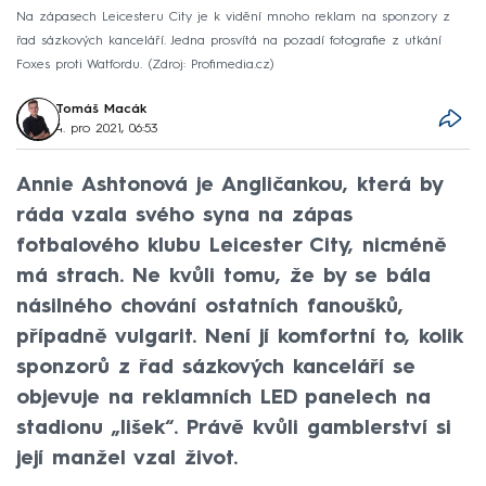
Na zápasech Leicesteru City je k vidění mnoho reklam na sponzory z
řad sázkových kanceláří. Jedna prosvítá na pozadí fotografie z utkání
Foxes proti Watfordu.
Zdroj: Profimedia.cz
Tomáš Macák
4. pro 2021, 06:53
Annie Ashtonová je Angličankou, která by
ráda vzala svého syna na zápas
fotbalového klubu Leicester City, nicméně
má strach. Ne kvůli tomu, že by se bála
násilného chování ostatních fanoušků,
případně vulgarit. Není jí komfortní to, kolik
sponzorů z řad sázkových kanceláří se
objevuje na reklamních LED panelech na
stadionu „lišek“. Právě kvůli gamblerství si
její manžel vzal život.