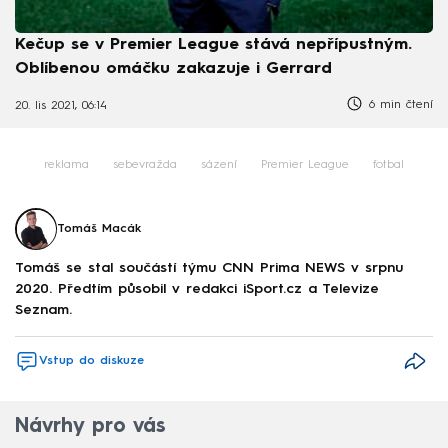
Kečup se v Premier League stává nepřípustným.
Oblíbenou omáčku zakazuje i Gerrard
6 min čtení
20. lis 2021, 06:14
reklama
sebevražda
sázení
Premier League
fotbal
Tomáš Macák
Tomáš se stal součástí týmu CNN Prima NEWS v srpnu
2020. Předtím působil v redakci iSport.cz a Televize
Seznam.
Vstup do diskuze
Návrhy pro vás