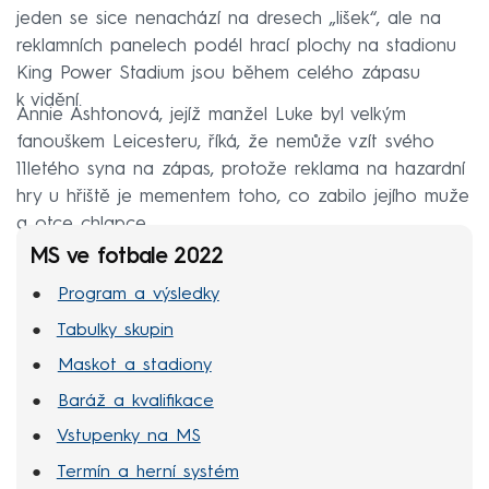
jeden se sice nenachází na dresech „lišek“, ale na
reklamních panelech podél hrací plochy na stadionu
King Power Stadium jsou během celého zápasu
k vidění.
Annie Ashtonová, jejíž manžel Luke byl velkým
fanouškem Leicesteru, říká, že nemůže vzít svého
11letého syna na zápas, protože reklama na hazardní
hry u hřiště je mementem toho, co zabilo jejího muže
a otce chlapce.
MS ve fotbale 2022
Program a výsledky
Tabulky skupin
Maskot a stadiony
Baráž a kvalifikace
Vstupenky na MS
Termín a herní systém