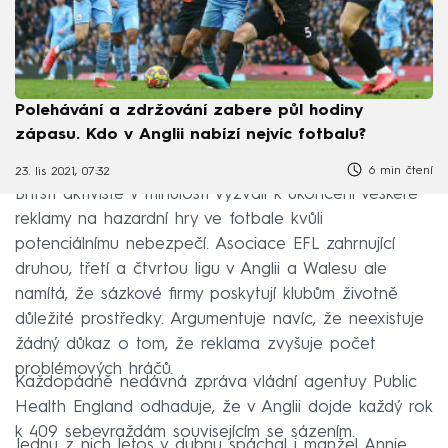
Polehávání a zdržování zabere půl hodiny
zápasu. Kdo v Anglii nabízí nejvíc fotbalu?
6 min čtení
23. lis 2021, 07:32
Britští aktivisté v minulosti vyzvali k ukončení veškeré
reklamy na hazardní hry ve fotbale kvůli
potenciálnímu nebezpečí. Asociace EFL zahrnující
druhou, třetí a čtvrtou ligu v Anglii a Walesu ale
namítá, že sázkové firmy poskytují klubům životně
důležité prostředky. Argumentuje navíc, že neexistuje
žádný důkaz o tom, že reklama zvyšuje počet
problémových hráčů.
Každopádně nedávná zpráva vládní agentuy Public
Health England odhaduje, že v Anglii dojde každý rok
k 409 sebevraždám souvisejícím se sázením.
Jednu z nich letos v dubnu spáchal i manžel Annie