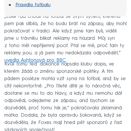
Pravidla fotbalu
„Luke rád chodil na fotbal se svým synem, kterému
jsem pak slíbila, že ho budu brát na zápasy, aby mohl
pokračovat v tradici. Ale když jsme tam byli, viděli
jsme u trávníku blikat reklamy na hazard. Můj syn
z toho měl nepříjemný pocit. Ptal se mě, proč tam ty
reklamy jsou, a já jsem mu nedokázala odpovědět,“
uvedla Ashtonová pro BBC
.
Kvůli tomu teď dokonce napsala klubu dopis, ve
kterém žádá o změnu sponzorské politiky. A tím
pádem posléze mohla vzít syna na fotbal, aniž by se
cítil nekomfortně. „Pro 11leté dítě je to náročná věc,
dostane se mu to do hlavy, a když mu nemohu dát
odpovědi, odejdeme ze zápasu, aniž bychom se
dozvěděli, proč tomu tak je,“ pokračovala zklamaná
matka. Dodala, že byla opravdu šokovaná, když se
dozvěděla, že Foxes mají hned pět sponzorů z řad
sázkových společností.