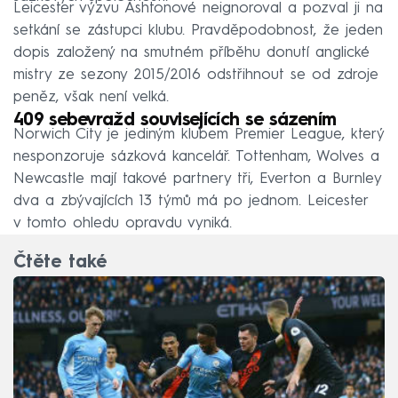
Leicester výzvu Ashtonové neignoroval a pozval ji na
setkání se zástupci klubu. Pravděpodobnost, že jeden
dopis založený na smutném příběhu donutí anglické
mistry ze sezony 2015/2016 odstřihnout se od zdroje
peněz, však není velká.
409 sebevražd souvisejících se sázením
Norwich City je jediným klubem Premier League, který
nesponzoruje sázková kancelář. Tottenham, Wolves a
Newcastle mají takové partnery tři, Everton a Burnley
dva a zbývajících 13 týmů má po jednom. Leicester
v tomto ohledu opravdu vyniká.
Čtěte také