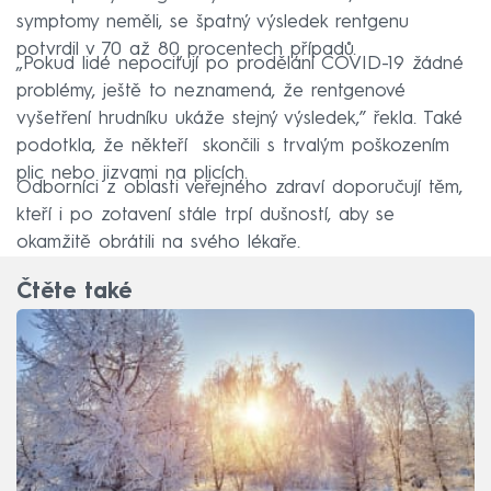
symptomy neměli, se špatný výsledek rentgenu
potvrdil v 70 až 80 procentech případů.
„Pokud lidé nepociťují po prodělání COVID-19 žádné
problémy, ještě to neznamená, že rentgenové
vyšetření hrudníku ukáže stejný výsledek,” řekla. Také
podotkla, že někteří skončili s trvalým poškozením
plic nebo jizvami na plicích.
Odborníci z oblasti veřejného zdraví doporučují těm,
kteří i po zotavení stále trpí dušností, aby se
okamžitě obrátili na svého lékaře.
Čtěte také