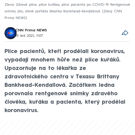
Zleva: Zdravé plíce, plíce kuřáka, plíce pacienta po COVID-19. Rentgenové
snímky plic, které pořídila lékařka Bankhead-Kendallová.
Zdroj: CNN
Prima NEWS
CNN Prima NEWS
19. led 2021, 11:07
Plíce pacientů, kteří prodělali koronavirus,
vypadají mnohem hůře než plíce kuřáků.
Upozorňuje na to lékařka ze
zdravotnického centra v Texasu Brittany
Bankhead-Kendallová. Začátkem ledna
porovnala rentgenové snímky zdravého
člověka, kuřáka a pacienta, který prodělal
koronavirus.