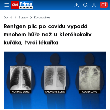
Domů
Zprávy
Koronavirus
Rentgen plic po covidu vypadá
mnohem hůře než u kteréhokoliv
kuřáka, tvrdí lékařka