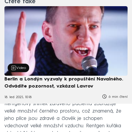
Čtěte také
Video
Berlín a Londýn vyzvaly k propuštění Navalného.
Odvádíte pozornost, vzkázal Lavrov
6 min čtení
18. led 2021, 10:18
Rentgenový snímek zdravého pacienta zobrazuje
velké množství černého prostoru, což znamená, že
jeho plíce jsou zdravé a člověk je schopen
vdechovat velké množství vzduchu. Rentgen kuřáka