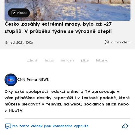
Video
Česko zasáhly extrémní mrazy, bylo až -27
stupňů. V průběhu týdne se výrazně oteplí
6 min čtení
18. led 2021, 10:06
zdraví
Texas
rentgen
plíce
lékařka
CNN Prima NEWS
Díky úzké spolupráci redakcí online a TV zpravodajství
vám přinášíme desítky reportáží i v textové podobě, které
můžete sledovat v televizi, na webu, sociálních sítích nebo
v HbbTV.
Pro tento článek jsou komentáře vypnuté