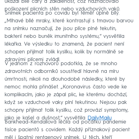
ukázal bílé čáry a zakalenost, což naznačovalo
poškození plicních stěn nebo vzduchových vaků.
Snímek pacienta po covidu byl téměř úplně bílý.
„Mlhavé bílé mraky, které kontrastují s tmavou barvou
na snímku naznačují, že jsou plíce plné tekutin,
bakterií nebo buněk imunitního systému,“ vysvětlila
lékařka. Ve výsledku to znamená, že pacient není
schopen přijímat tolik kyslíku, kolik by normálně se
zdravými plícemi zvládl.
V jednom z rozhovorů podotkla, že se mnoho
zdravotních odborníků soustředí hlavně na míru
úmrtnosti, nikoli na dlouhodobé následky, které by
nemoc mohla přinášet. „Koronavirus často vede ke
komplikacím, jako je zápal plic, ke kterému dochází,
když se vzduchové vaky plní tekutinou. Nejsou pak
schopny přijímat tolik kyslíku, což provází symptomy,
jako je kašel a dušnost,“ vysvětlila
DailyMailu
.
Bankhead-Kendallová léčila od počátku pandemie
tisíce pacientů s covidem. Každý příznakový pacient
měl i špatný rentgenový snímek. U těch, kteří