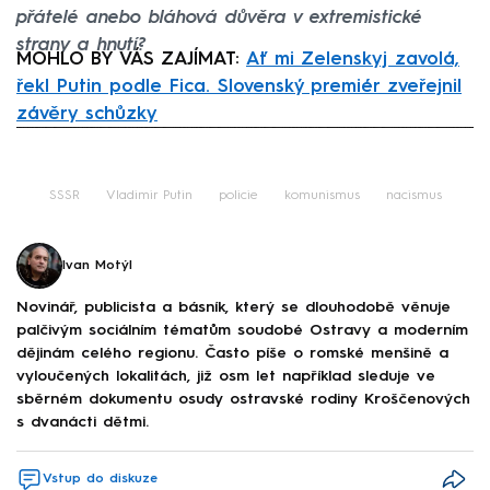
přátelé anebo bláhová důvěra v extremistické
strany a hnutí?
MOHLO BY VÁS ZAJÍMAT:
Ať mi Zelenskyj zavolá,
řekl Putin podle Fica. Slovenský premiér zveřejnil
závěry schůzky
Failed to fetch
SSSR
Vladimir Putin
policie
komunismus
nacismus
Ivan Motýl
Novinář, publicista a básník, který se dlouhodobě věnuje
palčivým sociálním tématům soudobé Ostravy a moderním
dějinám celého regionu. Často píše o romské menšině a
vyloučených lokalitách, již osm let například sleduje ve
sběrném dokumentu osudy ostravské rodiny Kroščenových
s dvanácti dětmi.
Vstup do diskuze