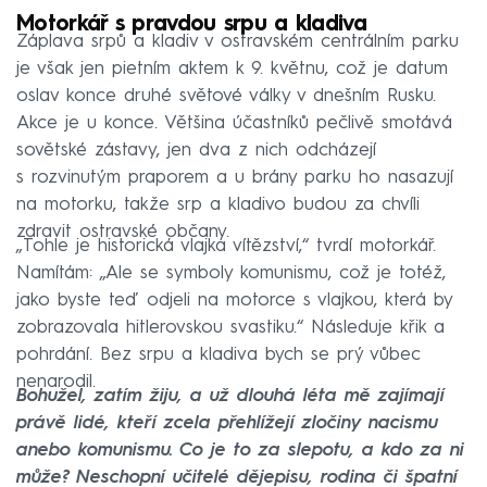
Motorkář s pravdou srpu a kladiva
Záplava srpů a kladiv v ostravském centrálním parku
je však jen pietním aktem k 9. květnu, což je datum
oslav konce druhé světové války v dnešním Rusku.
Akce je u konce. Většina účastníků pečlivě smotává
sovětské zástavy, jen dva z nich odcházejí
s rozvinutým praporem a u brány parku ho nasazují
na motorku, takže srp a kladivo budou za chvíli
zdravit ostravské občany.
„Tohle je historická vlajka vítězství,“ tvrdí motorkář.
Namítám: „Ale se symboly komunismu, což je totéž,
jako byste teď odjeli na motorce s vlajkou, která by
zobrazovala hitlerovskou svastiku.“ Následuje křik a
pohrdání. Bez srpu a kladiva bych se prý vůbec
nenarodil.
Bohužel, zatím žiju, a už dlouhá léta mě zajímají
právě lidé, kteří zcela přehlížejí zločiny nacismu
anebo komunismu. Co je to za slepotu, a kdo za ni
může? Neschopní učitelé dějepisu, rodina či špatní