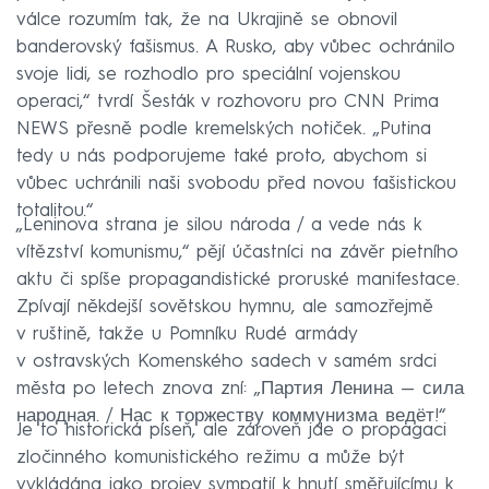
válce rozumím tak, že na Ukrajině se obnovil
banderovský fašismus. A Rusko, aby vůbec ochránilo
svoje lidi, se rozhodlo pro speciální vojenskou
operaci,“ tvrdí Šesták v rozhovoru pro CNN Prima
NEWS přesně podle kremelských notiček. „Putina
tedy u nás podporujeme také proto, abychom si
vůbec uchránili naši svobodu před novou fašistickou
totalitou.“
„Leninova strana je silou národa / a vede nás k
vítězství komunismu,“ pějí účastníci na závěr pietního
aktu či spíše propagandistické proruské manifestace.
Zpívají někdejší sovětskou hymnu, ale samozřejmě
v ruštině, takže u Pomníku Rudé armády
v ostravských Komenského sadech v samém srdci
města po letech znova zní: „Партия Ленина — сила
народная. / Нас к торжеству коммунизма ведёт!“
Je to historická píseň, ale zároveň jde o propagaci
zločinného komunistického režimu a může být
vykládána jako projev sympatií k hnutí směřujícímu k