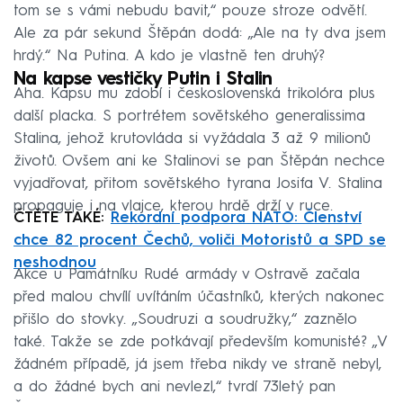
tom se s vámi nebudu bavit,“ pouze stroze odvětí.
Ale za pár sekund Štěpán dodá: „Ale na ty dva jsem
hrdý.“ Na Putina. A kdo je vlastně ten druhý?
Na kapse vestičky Putin i Stalin
Aha. Kapsu mu zdobí i československá trikolóra plus
další placka. S portrétem sovětského generalissima
Stalina, jehož krutovláda si vyžádala 3 až 9 milionů
životů. Ovšem ani ke Stalinovi se pan Štěpán nechce
vyjadřovat, přitom sovětského tyrana Josifa V. Stalina
propaguje i na vlajce, kterou hrdě drží v ruce.
ČTĚTE TAKÉ:
Rekordní podpora NATO: Členství
chce 82 procent Čechů, voliči Motoristů a SPD se
neshodnou
Akce u Památníku Rudé armády v Ostravě začala
před malou chvílí uvítáním účastníků, kterých nakonec
přišlo do stovky. „Soudruzi a soudružky,“ zaznělo
také. Takže se zde potkávají především komunisté? „V
žádném případě, já jsem třeba nikdy ve straně nebyl,
a do žádné bych ani nevlezl,“ tvrdí 73letý pan