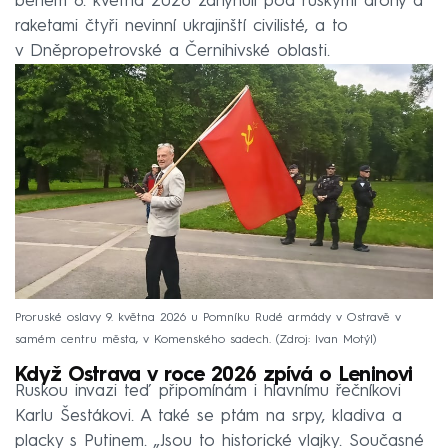
během 8. května 2026 zahynuli pod ruskými drony a
raketami čtyři nevinní ukrajinští civilisté, a to
v Dněpropetrovské a Černihivské oblasti.
Proruské oslavy 9. května 2026 u Pomníku Rudé armády v Ostravě v
samém centru města, v Komenského sadech.
Zdroj: Ivan Motýl
Když Ostrava v roce 2026 zpívá o Leninovi
Ruskou invazi teď připomínám i hlavnímu řečníkovi
Karlu Šestákovi. A také se ptám na srpy, kladiva a
placky s Putinem. „Jsou to historické vlajky. Současné