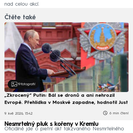
nad celou akcí.
Čtěte také
19
fotografií
„Zkrocený“ Putin: Bál se dronů a ani nehrozil
Evropě. Přehlídka v Moskvě zapadne, hodnotil Just
6 min čtení
9. kvě 2026, 15:42
Nesmrtelný pluk s kořeny v Kremlu
Oficiálně jde o pietní akt takzvaného Nesmrtelného