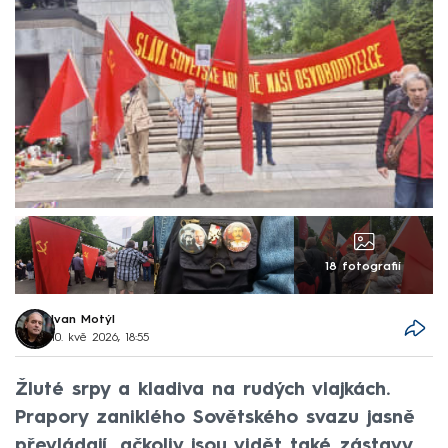
18 fotografií
Ivan Motýl
10. kvě 2026, 18:55
Žluté srpy a kladiva na rudých vlajkách.
Prapory zaniklého Sovětského svazu jasně
převládají, ačkoliv jsou vidět také zástavy