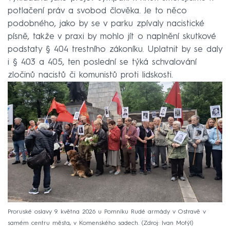
potlačení práv a svobod člověka. Je to něco
podobného, jako by se v parku zpívaly nacistické
písně, takže v praxi by mohlo jít o naplnění skutkové
podstaty § 404 trestního zákoníku. Uplatnit by se daly
i § 403 a 405, ten poslední se týká schvalování
zločinů nacistů či komunistů proti lidskosti.
Proruské oslavy 9. května 2026 u Pomníku Rudé armády v Ostravě v
samém centru města, v Komenského sadech.
Zdroj: Ivan Motýl