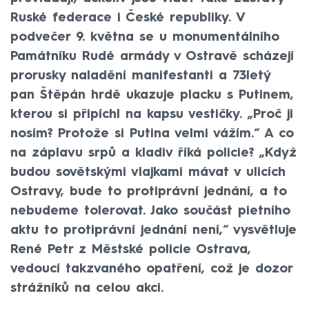
Ruské federace i České republiky. V
podvečer 9. května se u monumentálního
Památníku Rudé armády v Ostravě scházejí
prorusky naladění manifestanti a 73letý
pan Štěpán hrdě ukazuje placku s Putinem,
kterou si připíchl na kapsu vestičky. „Proč ji
nosím? Protože si Putina velmi vážím.“ A co
na záplavu srpů a kladiv říká policie? „Když
budou sovětskými vlajkami mávat v ulicích
Ostravy, bude to protiprávní jednání, a to
nebudeme tolerovat. Jako součást pietního
aktu to protiprávní jednání není,“ vysvětluje
René Petr z Městské policie Ostrava,
vedoucí takzvaného opatření, což je dozor
strážníků na celou akci.