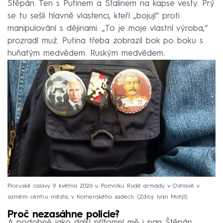
Štěpán. Ten s Putinem a Stalinem na kapse vesty. Prý
se tu sešli hlavně vlastenci, kteří „bojují“ proti
manipulování s dějinami. „To je moje vlastní výroba,“
prozradí muž. Putina třeba zobrazil bok po boku s
huňatým medvědem. Ruským medvědem.
Proruské oslavy 9. května 2026 u Pomníku Rudé armády v Ostravě v
samém centru města, v Komenského sadech.
Zdroj: Ivan Motýl
Proč nezasáhne policie?
A podobně jako další přítomní mě i pan Štěpán