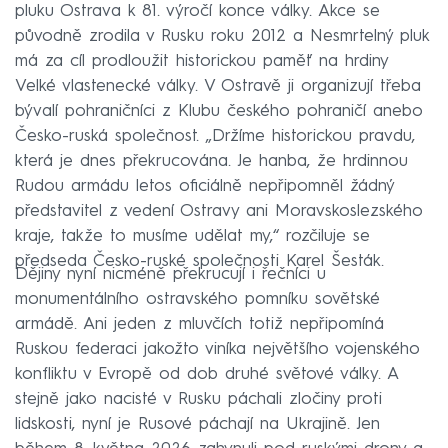
pluku Ostrava k 81. výročí konce války. Akce se
původně zrodila v Rusku roku 2012 a Nesmrtelný pluk
má za cíl prodloužit historickou paměť na hrdiny
Velké vlastenecké války. V Ostravě ji organizují třeba
bývalí pohraničníci z Klubu českého pohraničí anebo
Česko-ruská společnost. „Držíme historickou pravdu,
která je dnes překrucována. Je hanba, že hrdinnou
Rudou armádu letos oficiálně nepřipomněl žádný
představitel z vedení Ostravy ani Moravskoslezského
kraje, takže to musíme udělat my,“ rozčiluje se
předseda Česko-ruské společnosti Karel Šesták.
Dějiny nyní nicméně překrucují i řečníci u
monumentálního ostravského pomníku sovětské
armádě. Ani jeden z mluvčích totiž nepřipomíná
Ruskou federaci jakožto viníka největšího vojenského
konfliktu v Evropě od dob druhé světové války. A
stejně jako nacisté v Rusku páchali zločiny proti
lidskosti, nyní je Rusové páchají na Ukrajině. Jen