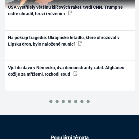
USA vystřílely většinu klíčových raket, tvrdí CNN. Trump se
ostře ohradil, hrozí i vězením
Na pokraji tragédie: Ukrajinské letadlo, které ohrožoval v
Lipsku dron, bylo naložené municí
Vjel do davu v Německu, dva demonstranty zabil. Afghánec
dožije za mřížemi, rozhodl soud
Populární témata