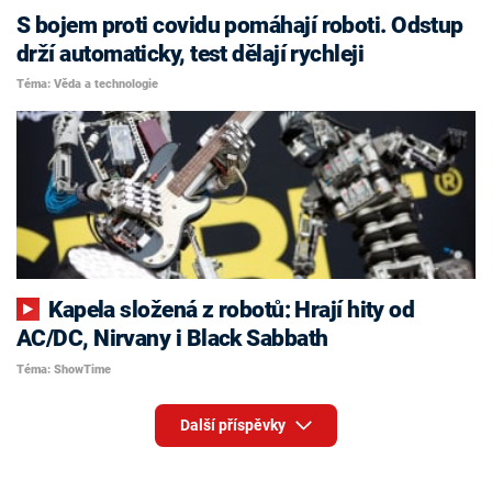
S bojem proti covidu pomáhají roboti. Odstup
drží automaticky, test dělají rychleji
Téma: Věda a technologie
Kapela složená z robotů: Hrají hity od
AC/DC, Nirvany i Black Sabbath
Téma: ShowTime
Další příspěvky