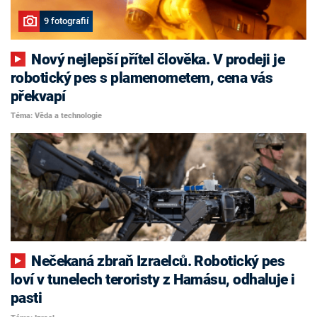
9 fotografií
Nový nejlepší přítel člověka. V prodeji je
robotický pes s plamenometem, cena vás
překvapí
Téma: Věda a technologie
Nečekaná zbraň Izraelců. Robotický pes
loví v tunelech teroristy z Hamásu, odhaluje i
pasti