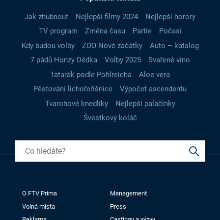
Jak zhubnout
Nejlepší filmy 2024
Nejlepší horory
TV program
Změna času
Partie
Počasí
Kdy budou volby
ZOO Nové začátky
Auto – katalog
7 pádů Honzy Dědka
Volby 2025
Svařené víno
Tatarák podle Pohlreicha
Aloe vera
Pěstování lichořeřišnice
Výpočet ascendentu
Tvarohové knedlíky
Nejlepší palačinky
Švestkový koláč
O FTV Prima
Management
Volná místa
Press
Reklama
Castingy a výzvy