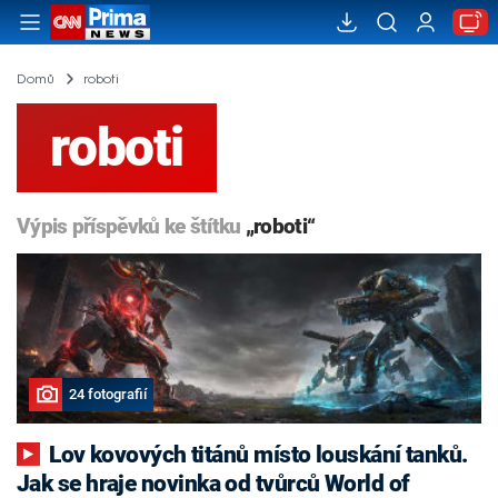
Domů
roboti
roboti
Výpis příspěvků ke štítku
„roboti“
24 fotografií
Lov kovových titánů místo louskání tanků.
Jak se hraje novinka od tvůrců World of