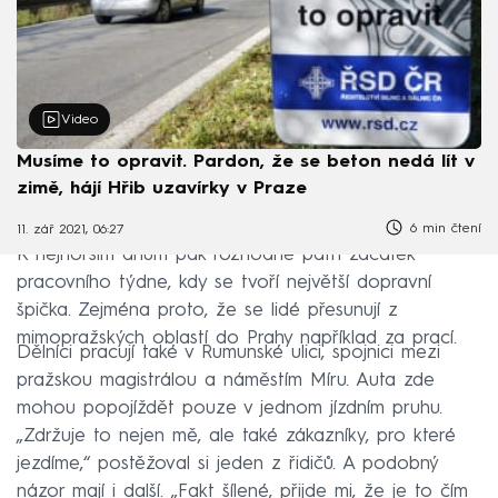
Video
Musíme to opravit. Pardon, že se beton nedá lít v
zimě, hájí Hřib uzavírky v Praze
6 min čtení
11. zář 2021, 06:27
K nejhorším dnům pak rozhodně patří začátek
pracovního týdne, kdy se tvoří největší dopravní
špička. Zejména proto, že se lidé přesunují z
mimopražských oblastí do Prahy například za prací.
Dělníci pracují také v Rumunské ulici, spojnici mezi
pražskou magistrálou a náměstím Míru. Auta zde
mohou popojíždět pouze v jednom jízdním pruhu.
„Zdržuje to nejen mě, ale také zákazníky, pro které
jezdíme,“ postěžoval si jeden z řidičů. A podobný
názor mají i další. „Fakt šílené, přijde mi, že je to čím