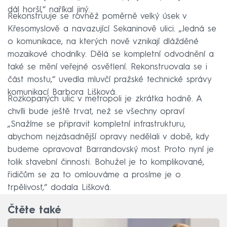
dál horší,“ naříkal jiný.
Rekonstruuje se rovněž poměrně velký úsek v
Křesomyslově a navazující Sekaninově ulici. „Jedná se
o komunikace, na kterých nově vznikají dlážděné
mozaikové chodníky. Dělá se kompletní odvodnění a
také se mění veřejné osvětlení. Rekonstruovala se i
část mostu,“ uvedla mluvčí pražské technické správy
komunikací Barbora Lišková.
Rozkopaných ulic v metropoli je zkrátka hodně. A
chvíli bude ještě trvat, než se všechny opraví
„Snažíme se připravit kompletní infrastrukturu,
abychom nejzásadnější opravy nedělali v době, kdy
budeme opravovat Barrandovský most. Proto nyní je
tolik stavební činnosti. Bohužel je to komplikované,
řidičům se za to omlouváme a prosíme je o
trpělivost,“ dodala Lišková.
Čtěte také