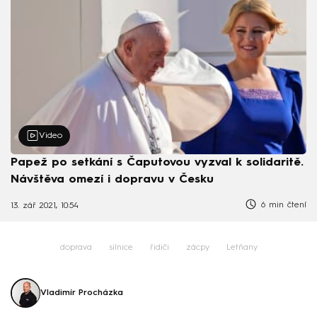
Video
Papež po setkání s Čaputovou vyzval k solidaritě.
Návštěva omezí i dopravu v Česku
6 min čtení
13. zář 2021, 10:54
doprava
silnice
řidiči
zácpy
Letňany
Vladimír Procházka