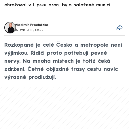
ohrožoval v Lipsku dron, bylo naložené municí
e
Vladimír Procházka
14. zář 2021, 08:22
Rozkopané je celé Česko a metropole není
výjimkou. Řidiči proto potřebují pevné
nervy. Na mnoha místech je totiž čeká
zdržení. Četné objízdné trasy cestu navíc
výrazně prodlužují.