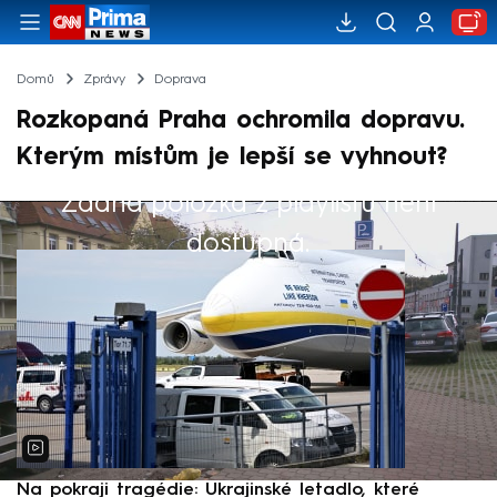
Domů
Zprávy
Doprava
Rozkopaná Praha ochromila dopravu.
Kterým místům je lepší se vyhnout?
Žádná položka z playlistu není
Výběr redakce
dostupná.
Na pokraji tragédie: Ukrajinské letadlo, které
P