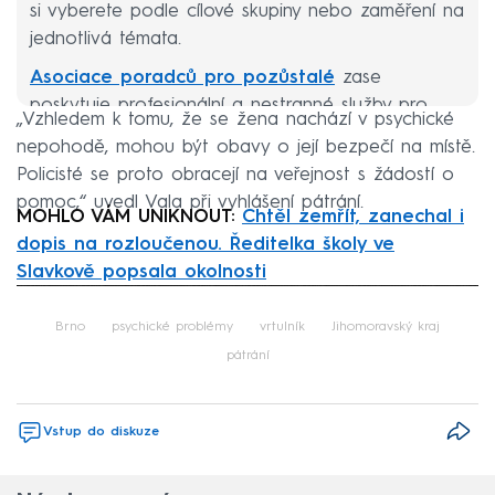
si vyberete podle cílové skupiny nebo zaměření na
jednotlivá témata.
Asociace poradců pro pozůstalé
zase
poskytuje profesionální a nestranné služby pro
„Vzhledem k tomu, že se žena nachází v psychické
truchlící. Další odkazy a kontakty na jednotlivé
nepohodě, mohou být obavy o její bezpečí na místě.
poradny či krizová centra například ve větších
Policisté se proto obracejí na veřejnost s žádostí o
městech
naleznete přehledně na webu
pomoc,“ uvedl Vala při vyhlášení pátrání.
Sebevraždy
.
MOHLO VÁM UNIKNOUT:
Chtěl zemřít, zanechal i
dopis na rozloučenou. Ředitelka školy ve
Slavkově popsala okolnosti
Failed to fetch
Brno
psychické problémy
vrtulník
Jihomoravský kraj
pátrání
Vstup do diskuze