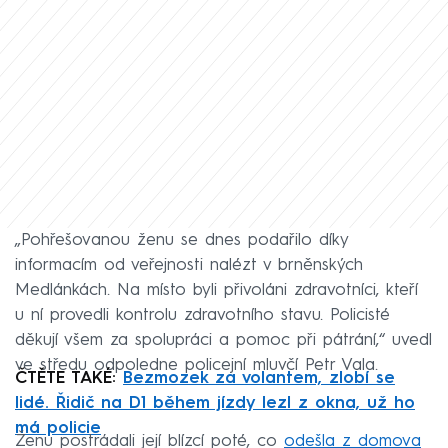
„Pohřešovanou ženu se dnes podařilo díky
informacím od veřejnosti nalézt v brněnských
Medlánkách. Na místo byli přivoláni zdravotníci, kteří
u ní provedli kontrolu zdravotního stavu. Policisté
děkují všem za spolupráci a pomoc při pátrání,“ uvedl
ve středu odpoledne policejní mluvčí Petr Vala.
ČTĚTE TAKÉ:
Bezmozek za volantem, zlobí se
lidé. Řidič na D1 během jízdy lezl z okna, už ho
má policie
Ženu postrádali její blízcí poté, co
odešla z domova