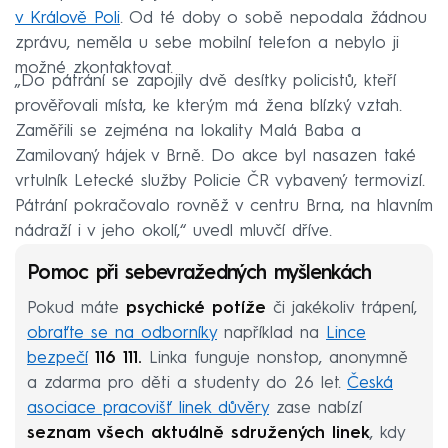
v Králově Poli
. Od té doby o sobě nepodala žádnou
zprávu, neměla u sebe mobilní telefon a nebylo ji
možné zkontaktovat.
„Do pátrání se zapojily dvě desítky policistů, kteří
prověřovali místa, ke kterým má žena blízký vztah.
Zaměřili se zejména na lokality Malá Baba a
Zamilovaný hájek v Brně. Do akce byl nasazen také
vrtulník Letecké služby Policie ČR vybavený termovizí.
Pátrání pokračovalo rovněž v centru Brna, na hlavním
nádraží i v jeho okolí,“ uvedl mluvčí dříve.
Pomoc při sebevražedných myšlenkách
Pokud máte
psychické potíže
či jakékoliv trápení,
obraťte se na odborníky
například na
Lince
bezpečí
116 111.
Linka funguje nonstop, anonymně
a zdarma pro děti a studenty do 26 let.
Česká
asociace pracovišť linek důvěry
zase nabízí
seznam všech aktuálně sdružených linek
, kdy