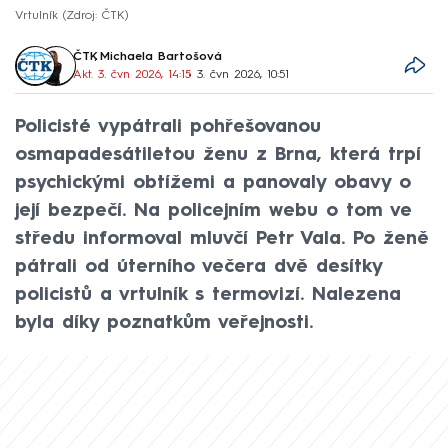
Vrtulník
Zdroj: ČTK
ČTK
,
Michaela Bartošová
Akt. 3. čvn 2026, 14:15
• 3. čvn 2026, 10:51
Policisté vypátrali pohřešovanou
osmapadesátiletou ženu z Brna, která trpí
psychickými obtížemi a panovaly obavy o
její bezpečí. Na policejním webu o tom ve
středu informoval mluvčí Petr Vala. Po ženě
pátrali od úterního večera dvě desítky
policistů a vrtulník s termovizí. Nalezena
byla díky poznatkům veřejnosti.