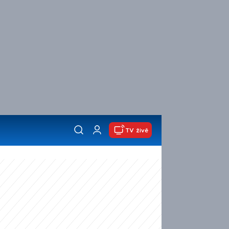
TV živě