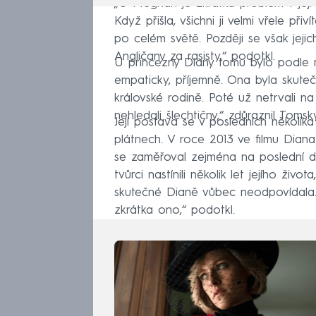
„U Meghan je zkrátka problém v její 
Když přišla, všichni ji velmi vřele přiv
po celém světě. Později se však jeji
Angličany za rasisty,“ podotkl.
U princezny Diany tomu bylo podle 
empaticky, příjemně. Ona byla skut
královské rodině. Poté už netrvali 
nehledali šlechtičny,“ zdůraznil Tomský
Její postava se v posledních několika
plátnech. V roce 2013 ve filmu Diana
se zaměřoval zejména na poslední dv
tvůrci nastínili několik let jejího ži
skutečné Dianě vůbec neodpovídala. „
zkrátka ono,“ podotkl.