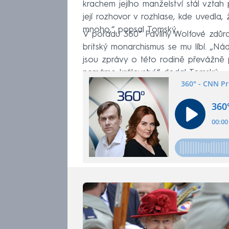
krachem jejího manželství stál vztah 
její rozhovor v rozhlase, kde uvedla, 
mnoho,“ popsal Tomský.
V pořadu 360° Pavlíny Wolfové zdůraz
britský monarchismus se mu líbí. „Ná
jsou zprávy o této rodině převážně p
nemáme království,“ dodal Tomský.