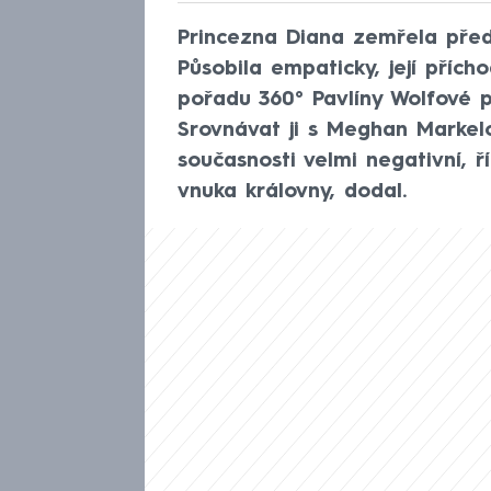
Princezna Diana zemřela před 
Působila empaticky, její příc
pořadu 360° Pavlíny Wolfové p
Srovnávat ji s Meghan Markelov
současnosti velmi negativní, ř
vnuka královny, dodal.