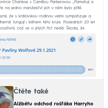
prince Charlese s Camillou Parkerovou. „Pamatuji si
že na jedno manželství jich v něm bylo příliš
nil, že s královskou rodinou velmi sympatizuje a
dherně fungují i během této krize. Posledních 20 let
ozitivní, což se o jiných říct nedá. Škoda, že
Čtěte také
Alžbětu odchod rošťáka Harryho