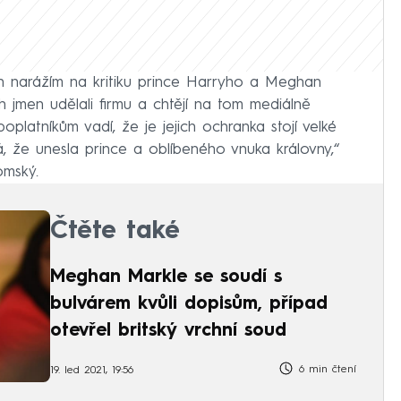
en narážím na kritiku prince Harryho a Meghan
h jmen udělali firmu a chtějí na tom mediálně
latníkům vadí, že je jejich ochranka stojí velké
, že unesla prince a oblíbeného vnuka královny,“
mský.
Čtěte také
Meghan Markle se soudí s
bulvárem kvůli dopisům, případ
otevřel britský vrchní soud
6 min čtení
19. led 2021, 19:56