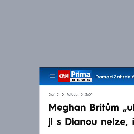
Domácí
Zahranič
Pořady
Domů
Pořady
360°
Meghan Britům „uk
ji s Dianou nelze,