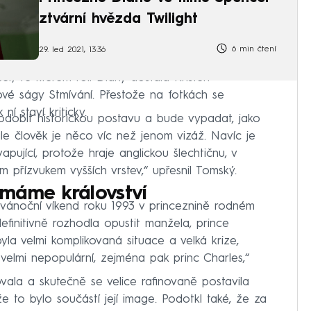
ztvární hvězda Twilight
6 min čtení
29. led 2021, 13:36
r, ve kterém roli Diany dostala Kristen
vé ságy Stmívání. Přestože na fotkách se
í staví kriticky.
dobit historickou postavu a bude vypadat, jako
 ale člověk je něco víc než jenom vizáž. Navíc je
pující, protože hraje anglickou šlechtičnu, v
m přízvukem vyšších vrstev,“ upřesnil Tomský.
máme království
vánoční víkend roku 1993 v princeznině rodném
finitivně rozhodla opustit manžela, prince
yla velmi komplikovaná situace a velká krize,
 velmi nepopulární, zejména pak princ Charles,“
vala a skutečně se velice rafinovaně postavila
 že to bylo součástí její image. Podotkl také, že za