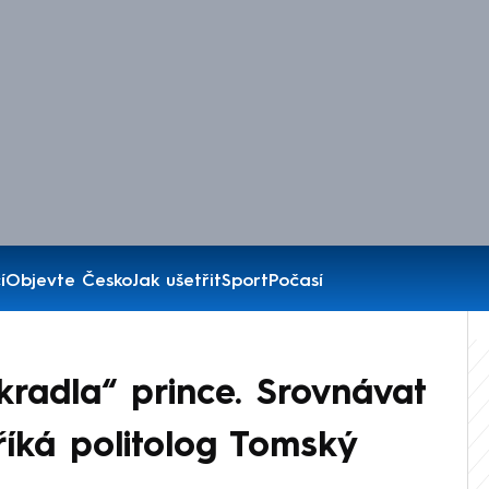
í
Objevte Česko
Jak ušetřit
Sport
Počasí
radla“ prince. Srovnávat
 říká politolog Tomský