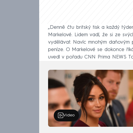
„Denně čtu britský tisk a každý týd
Markelové. Lidem vadí, že si ze svýc
vydělávat. Navíc mnohým daňovým pop
peníze. O Markelové se dokonce říká
uvedl v pořadu CNN Prima NEWS To
Video