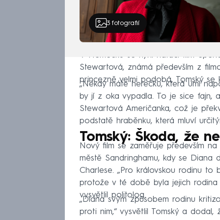
3
fotografií
V Německu se nyní natáčí film Spence
Stewartová, známá především z filmo
princezně velmi podobá, Tomský se k n
„Někdy máte herečku, která umí napo
by jí z oka vypadla. To je sice fajn,
Stewartová Američanka, což je překva
podstatě hraběnku, která mluví určitý
Tomský: Škoda, že ne
Nový film se zaměřuje především na 
městě Sandringhamu, kdy se Diana de
Charlese. „Pro královskou rodinu to b
protože v té době byla jejich rodina
vysvětlil politolog.
„Diana svým způsobem rodinu kritizo
proti nim,“ vysvětlil Tomský a dodal,