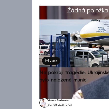
Žádná položka z
Výběr redakce
Video
Na pokraji tragédie: Ukrajinsk
bylo naložené municí
Anna Fedorov
30. led 2021, 21:03