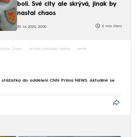
bolí. Své city ale skrývá, jinak by
nastal chaos
6 min čtení
30. lis 2020, 20:00
ncezna Diana
britská královská rodina
seriál
o stážistka do oddělení CNN Prima NEWS. Aktuálně se