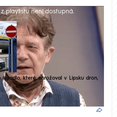
 playlistu není dostupná.
V
é letadlo, které ohrožoval v Lipsku dron,
Přilá
polit