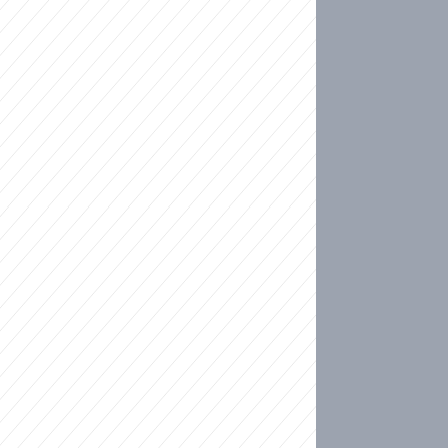
ideo
kat migranty do Česka? Sami by odešli, tvrdí exp
ické sebevraždě