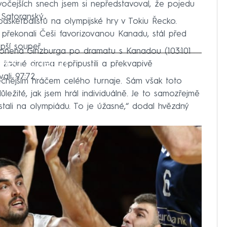
vočejších snech jsem si nepředstavoval, že pojedu
Satoranský.
basketbalistů na olympijské hry v Tokiu Řecko.
 překonali Češi favorizovanou Kanadu, stál před
pší soupeř.
 Ronena Ginzburga po dramatu s Kanadou (103:101
iled to fetch
 žádné drama nepřipustili a překvapivě
li 97:72.
ečnějším hráčem celého turnaje. Sám však toto
ůležité, jak jsem hrál individuálně. Je to samozřejmě
tali na olympiádu. To je úžasné,“ dodal hvězdný