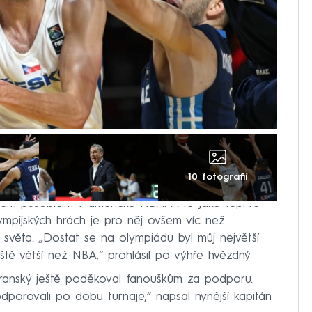
10 fotografií
hem působícím v americké NBA. A to jako teprve
olympijských hrách je pro něj ovšem víc než
e světa. „Dostat se na olympiádu byl můj největší
eště větší než NBA,“ prohlásil po výhře hvězdný
ranský ještě poděkoval fanouškům za podporu.
dporovali po dobu turnaje,“ napsal nynější kapitán