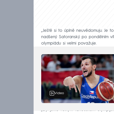
„Ještě si to úplně neuvědomuju. Je t
nadšený Satoranský po pondělním v
olympiádu si velmi považuje.
Video
„Byl jsme velkým fanouškem olympijs