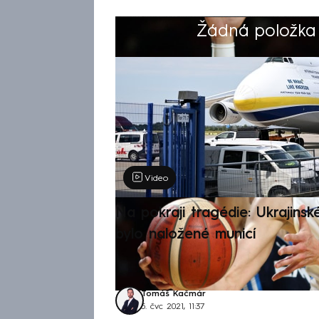
Žádná položka z
Výběr redakce
Video
Na pokraji tragédie: Ukrajinsk
bylo naložené municí
Tomáš Kačmár
5. čvc 2021, 11:37