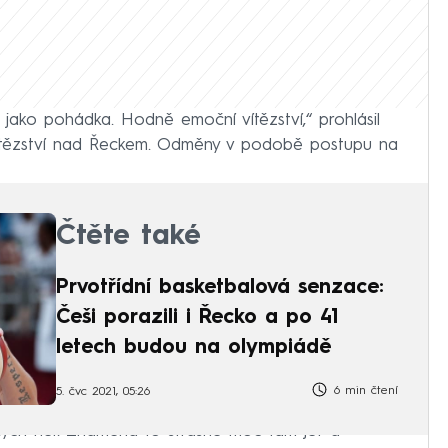
o jako pohádka. Hodně emoční vítězství,“ prohlásil
ítězství nad Řeckem. Odměny v podobě postupu na
Čtěte také
Prvotřídní basketbalová senzace:
Češi porazili i Řecko a po 41
letech budou na olympiádě
6 min čtení
5. čvc 2021, 05:26
kých her. Znamená to strašně moc tam jet a