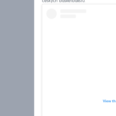
českých basketbalistů.
View th