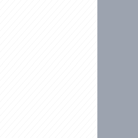
ideo
kat migranty do Česka? Sami by odešli, tvrdí exp
ické sebevraždě