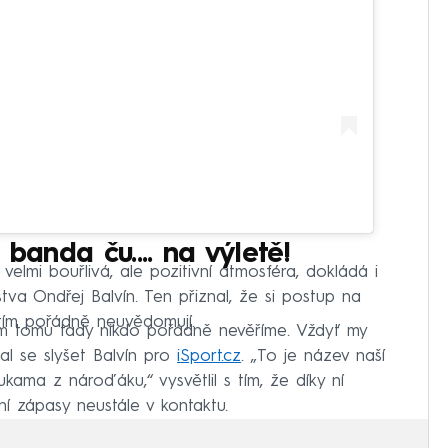
 banda ču.... na výletě!
elmi bouřlivá, ale pozitivní atmosféra, dokládá i
tva Ondřej Balvín. Ten přiznal, že si postup na
tím pořádně neuvědomují.
atím tomu tady nikdo pořádně nevěříme. Vždyť my
hal se slyšet Balvín pro
iSport.cz
. „To je název naší
ama z nároďáku,“ vysvětlil s tím, že díky ní
ní zápasy neustále v kontaktu.