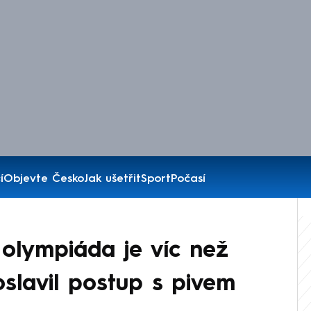
í
Objevte Česko
Jak ušetřit
Sport
Počasí
, olympiáda je víc než
slavil postup s pivem