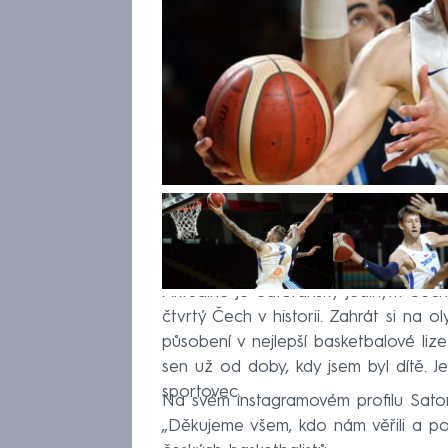
Aktuálně je Satoranský jediným Čec
čtvrtý Čech v historii. Zahrát si na 
působení v nejlepší basketbalové liz
sen už od doby, kdy jsem byl dítě. J
sportovec.
Na svém instagramovém profilu Sato
„Děkujeme všem, kdo nám věřili a po