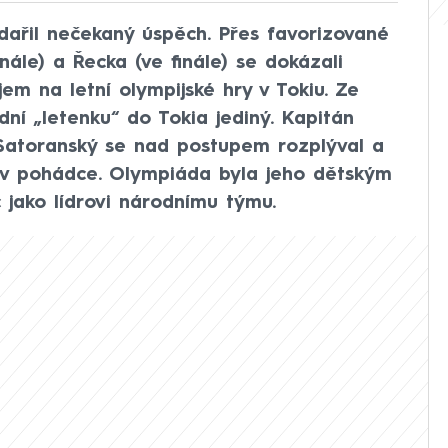
ařil nečekaný úspěch. Přes favorizované
ále) a Řecka (ve finále) se dokázali
jem na letní olympijské hry v Tokiu. Ze
dní „letenku“ do Tokia jediný. Kapitán
Satoranský se nad postupem rozplýval a
ko v pohádce. Olympiáda byla jeho dětským
 jako lídrovi národnímu týmu.