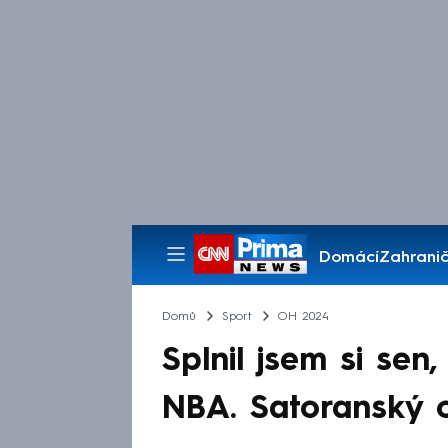
Domácí
Zahranič
Pořady
Domů
Sport
OH 2024
Splnil jsem si sen
NBA. Satoranský o