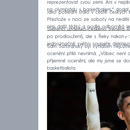
reprezentovat svou zemi. Ani v nejdi
na olympiádu s basketbalem,“ dodal 
Jako poslední stálo v cestě českých 
Přestože v noci ze soboty na neděli
nimi další těžký a podle odborníků le
Svěřenci izraelsko-českého trenéra
Fa
po prodloužení), ale s Řeky nakonec
jednoznačně svého soupeře deklasova
Sám Satoranský byl vyhlášen nejužit
ocenění příliš nevnímá. „Vůbec není d
příjemné ocenění, ale my jsme se dos
basketbalista.