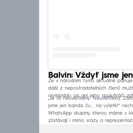
Balvín: Vždyť jsme jen
Že v národním týmu aktuálně panuje v
další z nepostradatelných členů mužs
olympiádu on ani jeho spoluhráči za
„Je to neuvěřitelný. Neuvěřitelný. Z
jsme jen banda ču.... na výletě!“ nec
WhatsApp skupiny, kterou máme s kluk
zůstávají i mimo srazy a reprezentač