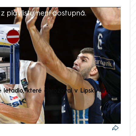
 playlistu není dostupná.
V
é letadlo, které ohrožoval v Lipsku dron,
Přilá
polit