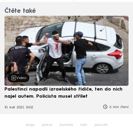
Čtěte také
Video
Palestinci napadli izraelského řidiče, ten do nich
najel autem. Policista musel střílet
6 min čtení
10. kvě 2021, 16:02
drogy
policie
kontrola
řidič
policisté