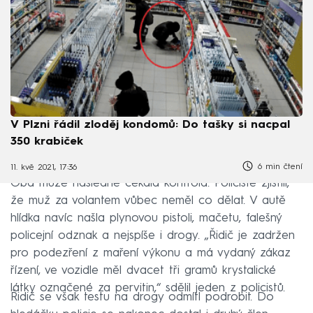
V Plzni řádil zloděj kondomů: Do tašky si nacpal
350 krabiček
6 min čtení
11. kvě 2021, 17:36
Oba muže následně čekala kontrola. Policisté zjistili,
že muž za volantem vůbec neměl co dělat. V autě
hlídka navíc našla plynovou pistoli, mačetu, falešný
policejní odznak a nejspíše i drogy. „Řidič je zadržen
pro podezření z maření výkonu a má vydaný zákaz
řízení, ve vozidle měl dvacet tři gramů krystalické
látky označené za pervitin,“ sdělil jeden z policistů.
Řidič se však testu na drogy odmítl podrobit. Do