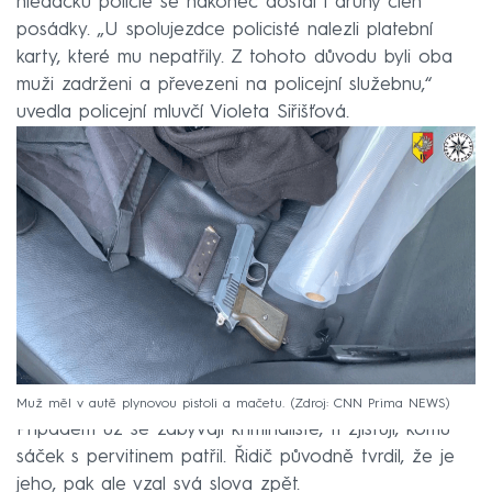
hledáčku policie se nakonec dostal i druhý člen
posádky. „U spolujezdce policisté nalezli platební
karty, které mu nepatřily. Z tohoto důvodu byli oba
muži zadrženi a převezeni na policejní služebnu,“
uvedla policejní mluvčí Violeta Siřišťová.
Muž měl v autě plynovou pistoli a mačetu.
Zdroj: CNN Prima NEWS
Případem už se zabývají kriminalisté, ti zjišťují, komu
sáček s pervitinem patřil. Řidič původně tvrdil, že je
jeho, pak ale vzal svá slova zpět.