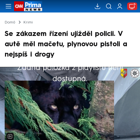
Domů
Krimi
Se zákazem řízení ujížděl policii. V
autě měl mačetu, plynovou pistoli a
nejspíš i drogy
Žádná položka z playlistu není
Výběr redakce
dostupná.