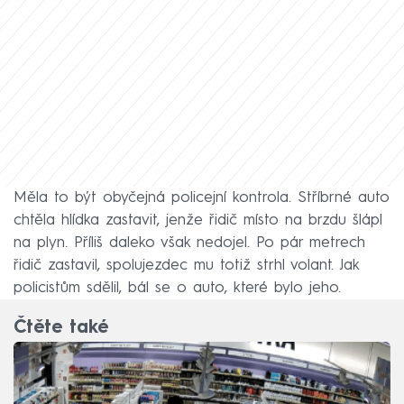
Měla to být obyčejná policejní kontrola. Stříbrné auto
chtěla hlídka zastavit, jenže řidič místo na brzdu šlápl
na plyn. Příliš daleko však nedojel. Po pár metrech
řidič zastavil, spolujezdec mu totiž strhl volant. Jak
policistům sdělil, bál se o auto, které bylo jeho.
Čtěte také