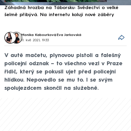
Záhadná hrozba na Táborsku: Svědectví o velké
S
šelmě přibývá. Na internetu kolují nové záběry
d
Monika Kabourková
,
Eva Jarkovská
11. kvě 2021, 19:33
V autě mačetu, plynovou pistoli a falešný
policejní odznak – to všechno vezl v Praze
řidič, který se pokusil ujet před policejní
hlídkou. Nepovedlo se mu to. I se svým
spolujezdcem skončil na služebně.