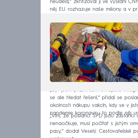
neudělá,“ zkritizoval ji ve vysílání
něj EU rozhazuje naše miliony a v p
„Byť jsem příznivcem evropské integr
se ale hledat řešení,“ přidal se posl
okolnosti nákupu vakcín, kdy se v jis
pandemie koronaviru to podle něj un
„Vím, že poslanci SPD jsou zastánci
nenaočkuje, musí počítat s jistým om
pasy,“ dodal Veselý. Cestovatelské 