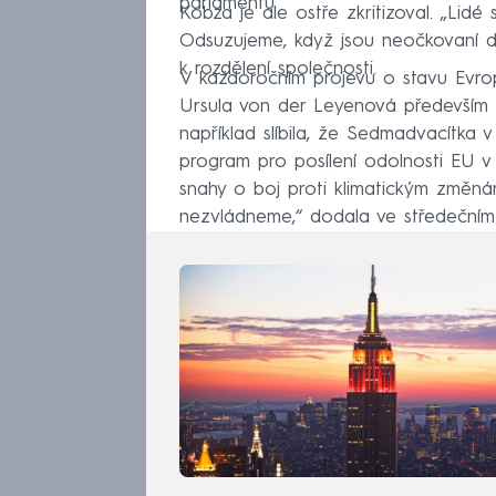
parlamentu.
Kobza je ale ostře zkritizoval. „Lidé 
Odsuzujeme, když jsou neočkovaní dis
k rozdělení společnosti.
V každoročním projevu o stavu Evro
Ursula von der Leyenová především o
například slíbila, že Sedmadvacítka 
program pro posílení odolnosti EU v 
snahy o boj proti klimatickým změnám
nezvládneme,“ dodala ve středečním