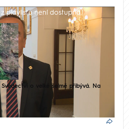
 playlistu není dostupná.
V
Svědectví o velké šelmě přibývá. Na
Setká
je op