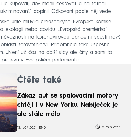
si je kupovali, aby mohli cestovat a na fotbal.
kriminovaní,“ doplnil. Očkování podle něj vede
pské unie mluvila předsedkyně Evropské komise
 ekologii nebo covidu. „Evropská premiérka“
v návaznosti na koronavirovou pandemii spustí nový
oblasti zdravotnictví. Připomněla také úspěšné
. „Není už čas na další sliby ale činy a sami to
 projevu v Evropském parlamentu.
Čtěte také
Zákaz aut se spalovacími motory
chtějí i v New Yorku. Nabíječek je
ale stále málo
6 min čtení
13. zář 2021, 13:19