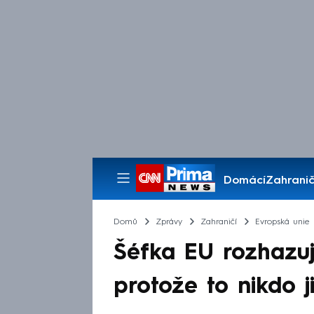
Domácí
Zahranič
Pořady
Domů
Zprávy
Zahraničí
Evropská unie
Šéfka EU rozhazuj
protože to nikdo j