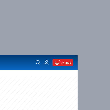
TV živě