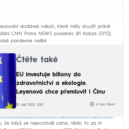
zování dodávek vakcín, které měly sloužit právě
ysílání CNN Prima NEWS poslanec Jiří Kobza (SPD),
obě pandemie nelíbil.
Čtěte také
EU investuje biliony do
zdravotnictví a ekologie.
Leyenová chce přemluvit i Čínu
6 min čtení
15. zář 2021, 12:01
á ve středečním projevu vyzdvihla snahy EU v boji
 že když se nepochválí sama, nikdo to za ní