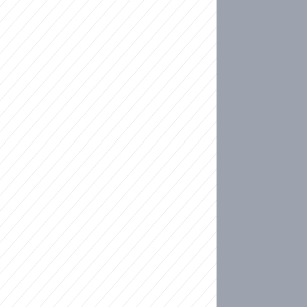
ideo
ní plné slz po 50 letech: Matku donutili dát d
ět spojil test DNA