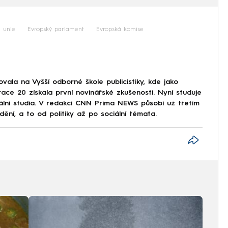
 unie
Evropský parlament
Evropská komise
ala na Vyšší odborné škole publicistiky, kde jako
ce 20 získala první novinářské zkušenosti. Nyní studuje
iální studia. V redakci CNN Prima NEWS působí už třetím
í, a to od politiky až po sociální témata.