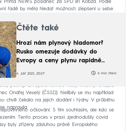
 CNN Prima NEWS poslanec za SPD Jiří Kobza. Podle
rvní řadě by měla hledat možnosti zlepšení u sebe.
Čtěte také
Hrozí nám plynový hladomor?
Rusko omezuje dodávky do
Evropy a ceny plynu rapidně
rostou
6 min čtení
4. zář 2021, 20:27
ace, postup Evropské komise nebyl šťastný. Snažila
anec Ondřej Veselý (ČSSD). Nelíbily se mu například
tou chvíli čekalo na jejich dodání i týdny. V průběhu
ie napravila.
 nepovinného očkování. S tím souhlasím, ale kdo se
ezením. Tento proces v praxi zjednodušily covid
pasy byly zřízeny zásluhou právě Evropského