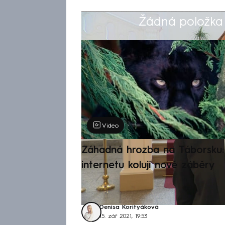
Žádná položka z
Výběr redakce
Video
Záhadná hrozba na Táborsku: 
internetu kolují nové záběry
Denisa Korityáková
15. zář 2021, 19:53