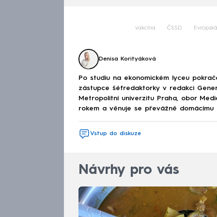
vakcína
ČSSD
Evropská
Denisa Korityáková
Po studiu na ekonomickém lyceu pokračov
zástupce šéfredaktorky v redakci Genera
Metropolitní univerzitu Praha, obor Med
rokem a věnuje se převážně domácímu děn
Vstup do diskuze
Návrhy pro vás