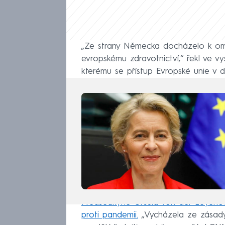
„Ze strany Německa docházelo k ome
evropskému zdravotnictví,“ řekl ve v
kterému se přístup Evropské unie v d
Předsedkyně Ursula von der Leyenov
proti pandemii.
„Vycházela ze zásady,