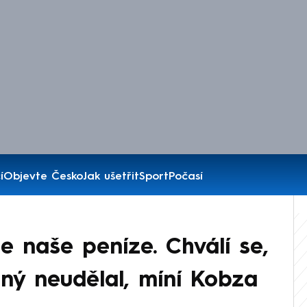
í
Objevte Česko
Jak ušetřit
Sport
Počasí
e naše peníze. Chválí se,
iný neudělal, míní Kobza