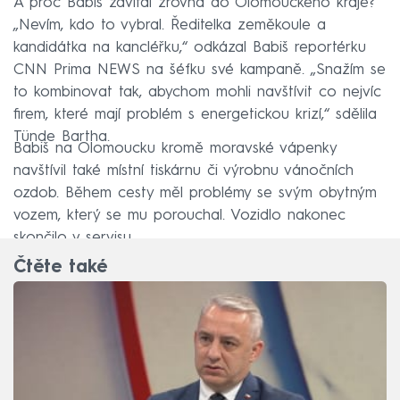
A proč Babiš zavítal zrovna do Olomouckého kraje?
„Nevím, kdo to vybral. Ředitelka zeměkoule a
kandidátka na kancléřku,“ odkázal Babiš reportérku
CNN Prima NEWS na šéfku své kampaně. „Snažím se
to kombinovat tak, abychom mohli navštívit co nejvíc
firem, které mají problém s energetickou krizí,“ sdělila
Tünde Bartha.
Babiš na Olomoucku kromě moravské vápenky
navštívil také místní tiskárnu či výrobnu vánočních
ozdob. Během cesty měl problémy se svým obytným
vozem, který se mu porouchal. Vozidlo nakonec
skončilo v servisu.
Čtěte také