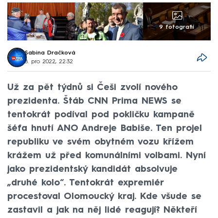
9 fotografií
Sabina Dračková
8. pro 2022, 22:32
Už za pět týdnů si Češi zvolí nového
prezidenta. Štáb CNN Prima NEWS se
tentokrát podíval pod pokličku kampaně
šéfa hnutí ANO Andreje Babiše. Ten projel
republiku ve svém obytném vozu křížem
krážem už před komunálními volbami. Nyní
jako prezidentský kandidát absolvuje
„druhé kolo“. Tentokrát expremiér
procestoval Olomoucký kraj. Kde všude se
zastavil a jak na něj lidé reagují? Někteří