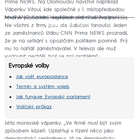
Prima NEWS. Na Olomoucku navštívil například
Vápenku Vitoul, kde společně s 1. místopředsedou
hnutí ANO Karlem Havlíčkem strávil asi hodinu.
Mnoho pracovníků expremiérova návštěva potěšila.
Failed to fetch
Ne všichni z firmy jsou ale Babišovi fanoušci. Jeden
ze zaměstnanců štábu CNN Prima NEWS prozradil,
že je na setkání s opozičním politikem povinně. Prý
mu to nařídil zaměstnavatel. V televizi ale muž
vystoupit nechtěl, bojí se prý problémů.
Evropské volby
Jak volit europoslance
Termín a systém voleb
Jak funguje Evropský parlament
Voličský průkaz
Reportérka CNN Prima NEWS se tak zeptala přímo
šéfa moravské vápenky. „Ve firmě musí být svým
způsobem kázeň. Uplatňuji v řízení něco jako
demokratický centralismus. Já se demokraticky