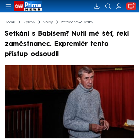
Domů
Zprávy
Volby
Prezidentské volby
Setkání s Babišem? Nutil mě šéf, řekl
zaměstnanec. Expremiér tento
přístup odsoudil