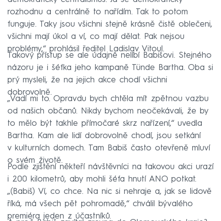
rozhodnu a centrálně to nařídím. Tak to potom
funguje. Taky jsou všichni stejně krásně čistě oblečeni,
všichni mají úkol a ví, co mají dělat. Pak nejsou
problémy,“ prohlásil ředitel Ladislav Vitoul.
Takový přístup se ale údajně nelíbí Babišovi. Stejného
názoru je i šéfka jeho kampaně Tünde Bartha. Oba si
prý mysleli, že na jejich akce chodí všichni
dobrovolně.
„Vadí mi to. Opravdu bych chtěla mít zpětnou vazbu
od našich občanů. Nikdy bychom neočekávali, že by
to mělo být takhle přímočaré skrz nařízení,“ uvedla
Bartha. Kam ale lidí dobrovolně chodí, jsou setkání
v kulturních domech. Tam Babiš často otevřeně mluví
o svém životě.
Podle zjištění někteří návštěvníci na takovou akci urazí
i 200 kilometrů, aby mohli šéfa hnutí ANO potkat.
„(Babiš) Ví, co chce. Na nic si nehraje a, jak se lidově
říká, má všech pět pohromadě,“ chválil bývalého
premiéra jeden z účastníků.