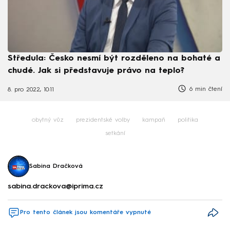
Středula: Česko nesmí být rozděleno na bohaté a
chudé. Jak si představuje právo na teplo?
6 min čtení
8. pro 2022, 10:11
obytný vůz
prezidentské volby
kampaň
politika
setkání
Sabina Dračková
sabina.drackova@iprima.cz
Pro tento článek jsou komentáře vypnuté