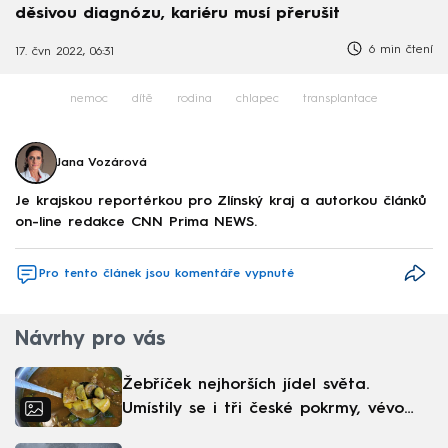
děsivou diagnózu, kariéru musí přerušit
6 min čtení
17. čvn 2022, 06:31
nemoc
dítě
rodina
chlapec
transplantace
Jana Vozárová
Je krajskou reportérkou pro Zlínský kraj a autorkou článků
on-line redakce CNN Prima NEWS.
Pro tento článek jsou komentáře vypnuté
Návrhy pro vás
Žebříček nejhorších jídel světa.
Umístily se i tři české pokrmy, vévodí
skandinávská kuchyně