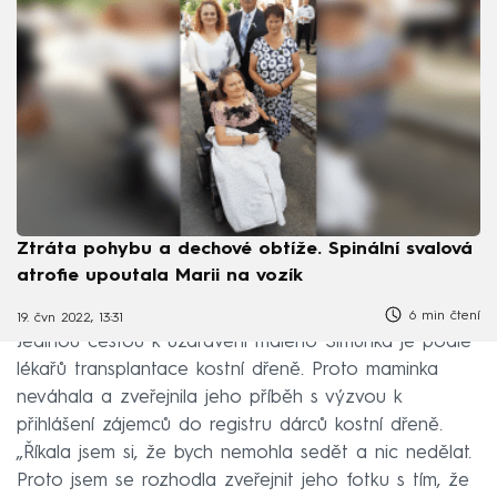
Ztráta pohybu a dechové obtíže. Spinální svalová
atrofie upoutala Marii na vozík
6 min čtení
19. čvn 2022, 13:31
Jedinou cestou k uzdravení malého Šimůnka je podle
lékařů transplantace kostní dřeně. Proto maminka
neváhala a zveřejnila jeho příběh s výzvou k
přihlášení zájemců do registru dárců kostní dřeně.
„Říkala jsem si, že bych nemohla sedět a nic nedělat.
Proto jsem se rozhodla zveřejnit jeho fotku s tím, že