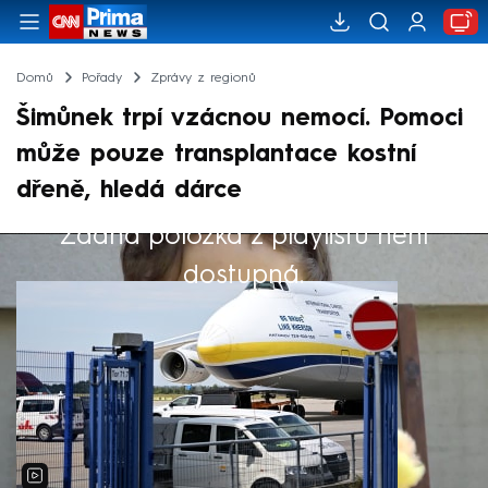
Domů
Pořady
Zprávy z regionů
Šimůnek trpí vzácnou nemocí. Pomoci
může pouze transplantace kostní
dřeně, hledá dárce
Žádná položka z playlistu není
Výběr redakce
dostupná.