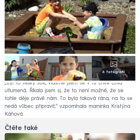
6 fotografií
„Byl to veliký šok, vlastně jsem se v tu chvíli cítila
utlumená. Říkala jsem si, že to není možné, že se
tohle děje právě nám. To byla taková rána, na to se
nedá vůbec připravit,“ vzpomínala maminka Kristýna
Káňová.
Čtěte také