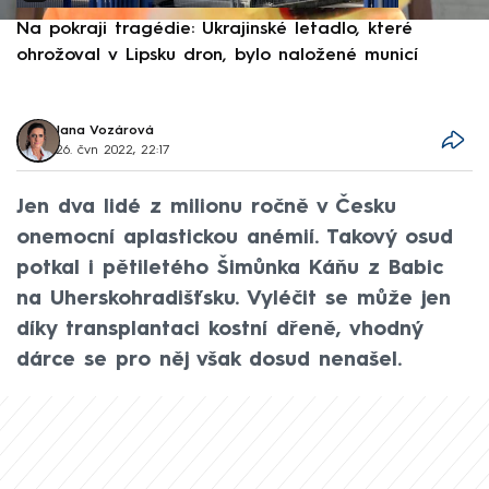
Na pokraji tragédie: Ukrajinské letadlo, které
P
ohrožoval v Lipsku dron, bylo naložené municí
e
Jana Vozárová
26. čvn 2022, 22:17
Jen dva lidé z milionu ročně v Česku
onemocní aplastickou anémií. Takový osud
potkal i pětiletého Šimůnka Káňu z Babic
na Uherskohradišťsku. Vyléčit se může jen
díky transplantaci kostní dřeně, vhodný
dárce se pro něj však dosud nenašel.