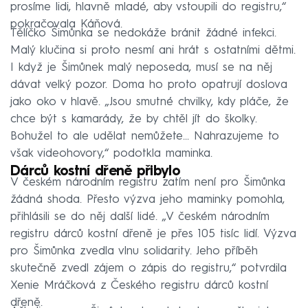
prosíme lidi, hlavně mladé, aby vstoupili do registru,“
pokračovala Káňová.
Tělíčko Šimůnka se nedokáže bránit žádné infekci.
Malý klučina si proto nesmí ani hrát s ostatními dětmi.
I když je Šimůnek malý neposeda, musí se na něj
dávat velký pozor. Doma ho proto opatrují doslova
jako oko v hlavě. „Jsou smutné chvilky, kdy pláče, že
chce být s kamarády, že by chtěl jít do školky.
Bohužel to ale udělat nemůžete... Nahrazujeme to
však videohovory,“ podotkla maminka.
Dárců kostní dřeně přibylo
V českém národním registru zatím není pro Šimůnka
žádná shoda. Přesto výzva jeho maminky pomohla,
přihlásili se do něj další lidé. „V českém národním
registru dárců kostní dřeně je přes 105 tisíc lidí. Výzva
pro Šimůnka zvedla vlnu solidarity. Jeho příběh
skutečně zvedl zájem o zápis do registru,“ potvrdila
Xenie Mráčková z Českého registru dárců kostní
dřeně.