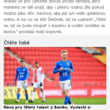
Ačkoliv se pro Šimůnka dosud shoda nenašla, jeho
maminka se dál snaží, aby i přesto rodina žila pokud
možno jako dřív. Nechce, aby její syn viděl uplakanou
mámu. A na co se těší Šimůnek, až se uzdraví? „Těším
se, až se budu koupat v bazénu a uvidím Jonáška ve
školce,“ prohlásil malý bojovník.
Čtěte také
Rána pro 18letý talent z Baníku. Vyslechl si