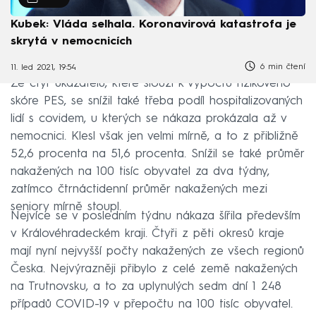
Kubek: Vláda selhala. Koronavirová katastrofa je
skrytá v nemocnicích
6 min čtení
11. led 2021, 19:54
Ze čtyř ukazatelů, které slouží k výpočtu rizikového
skóre PES, se snížil také třeba podíl hospitalizovaných
lidí s covidem, u kterých se nákaza prokázala až v
nemocnici. Klesl však jen velmi mírně, a to z přibližně
52,6 procenta na 51,6 procenta. Snížil se také průměr
nakažených na 100 tisíc obyvatel za dva týdny,
zatímco čtrnáctidenní průměr nakažených mezi
seniory mírně stoupl.
Nejvíce se v posledním týdnu nákaza šířila především
v Královéhradeckém kraji. Čtyři z pěti okresů kraje
mají nyní nejvyšší počty nakažených ze všech regionů
Česka. Nejvýrazněji přibylo z celé země nakažených
na Trutnovsku, a to za uplynulých sedm dní 1 248
případů COVID-19 v přepočtu na 100 tisíc obyvatel.