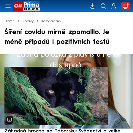
Domů
Zprávy
Koronavirus
Šíření covidu mírně zpomalilo. Je
méně případů i pozitivních testů
Žádná položka z playlistu není
Výběr redakce
dostupná.
Záhadná hrozba na Táborsku: Svědectví o velké
S