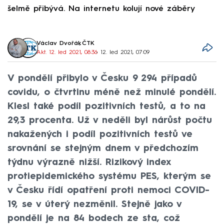
šelmě přibývá. Na internetu kolují nové záběry
d
Václav Dvořák
,
ČTK
Akt. 12. led 2021, 08:36
• 12. led 2021, 07:09
V pondělí přibylo v Česku 9 294 případů
covidu, o čtvrtinu méně než minulé pondělí.
Klesl také podíl pozitivních testů, a to na
29,3 procenta. Už v neděli byl nárůst počtu
nakažených i podíl pozitivních testů ve
srovnání se stejným dnem v předchozím
týdnu výrazně nižší. Rizikový index
protiepidemického systému PES, kterým se
v Česku řídí opatření proti nemoci COVID-
19, se v úterý nezměnil. Stejně jako v
pondělí je na 84 bodech ze sta, což