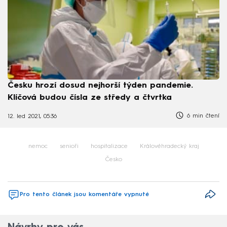
Česku hrozí dosud nejhorší týden pandemie.
Klíčová budou čísla ze středy a čtvrtka
6 min čtení
12. led 2021, 05:36
nemoc
senioři
hospitalizace
Královéhradecký kraj
Česko
Pro tento článek jsou komentáře vypnuté