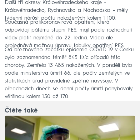
Další tři okresy Královéhradeckého kraje –⁠
Královéhradecko, Rychnovsko a Náchodsko –⁠ měly
týdenní nárůst počtu nakažených kolem 1 100.
Současná protikoronavirová opatření, která
odpovídají pátému stupni PES, mají podle rozhodnutí
vlády platit nejméně do 22. ledna. Vláda ale
projednává možnou úpravu tabulky opatření PES.
Od březnového začátku epidemie COVID-19 v Česku
bylo zaznamenáno téměř 845 tisíc případů této
choroby. Zemřelo 13 485 nakažených. V pondělí bylo
podle ministerstva úmrtí 66, ale počty zemřelých ve
statistikách úřad pravidelně zpětně navyšuje. V
předchozích dnech se denní počty úmrtí pohybovaly
většinou kolem 150 až 170.
Čtěte také