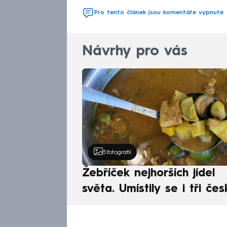
Pro tento článek jsou komentáře vypnuté
Návrhy pro vás
5
fotografií
Žebříček nejhorších jídel
světa. Umístily se i tři čes
pokrmy, vévodí skandináv
kuchyně