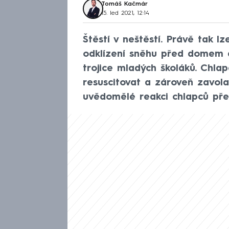
Tomáš Kačmár
15. led 2021, 12:14
Štěstí v neštěstí. Právě tak l
odklízení sněhu před domem do
trojice mladých školáků. Chlap
resuscitovat a zároveň zavola
uvědomělé reakci chlapců přež