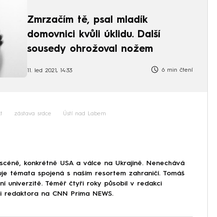
Zmrzačím tě, psal mladík
domovnici kvůli úklidu. Další
sousedy ohrožoval nožem
6 min čtení
11. led 2021, 14:33
t
zástava srdce
Ústí nad Labem
 scéně, konkrétně USA a válce na Ukrajině. Nenechává
uje témata spojená s naším resortem zahraničí. Tomáš
í univerzitě. Téměř čtyři roky působil v redakci
ici redaktora na CNN Prima NEWS.