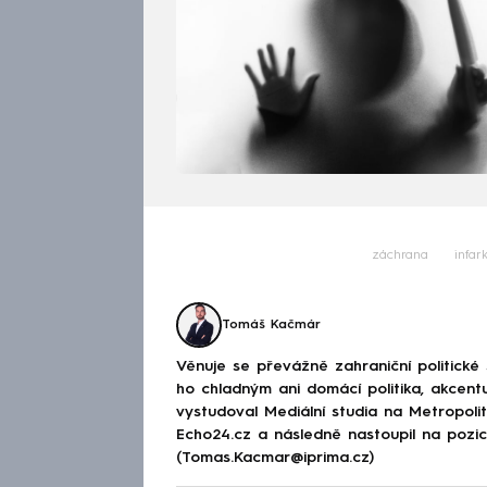
záchrana
infark
Tomáš Kačmár
Věnuje se převážně zahraniční politické
ho chladným ani domácí politika, akcent
vystudoval Mediální studia na Metropolitn
Echo24.cz a následně nastoupil na poz
(Tomas.Kacmar@iprima.cz)