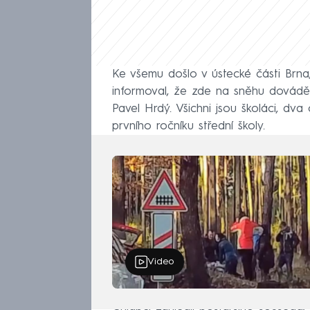
Ke všemu došlo v ústecké části Brna,
informoval, že zde na sněhu dováděl
Pavel Hrdý. Všichni jsou školáci, dva
prvního ročníku střední školy.
Video
Chlapci zahlédli postaršího souseda,