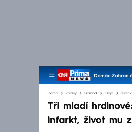
Domácí
Zahranič
Pořady
Domů
Zprávy
Domácí
Kraje
Ústeck
Tři mladí hrdinové:
infarkt, život mu z