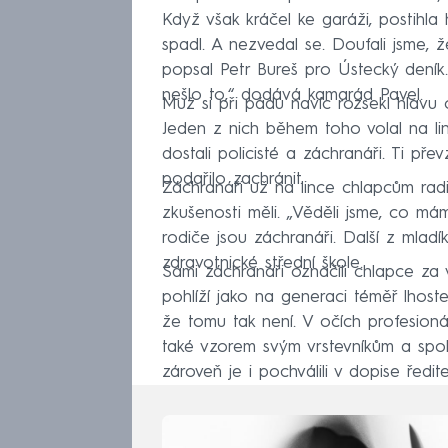
Když však kráčel ke garáži, postihla
spadl. A nezvedal se. Doufali jsme, ž
popsal Petr Bureš pro Ústecký deník. 
nešlo to,“ dodává kamarád Pavel.
Muž si při pádu navíc rozsekl hlavu 
Jeden z nich během toho volal na li
dostali policisté a záchranáři. Ti pře
podařilo zachránit.
Záchranáři už na lince chlapcům radil
zkušenosti měli. „Věděli jsme, co má
rodiče jsou záchranáři. Další z mlad
zdravotnické střední škole.
Sami záchranáři označili chlapce za 
pohlíží jako na generaci téměř lhoste
že tomu tak není. V očích profesioná
také vzorem svým vrstevníkům a spo
zároveň je i pochválili v dopise ředite