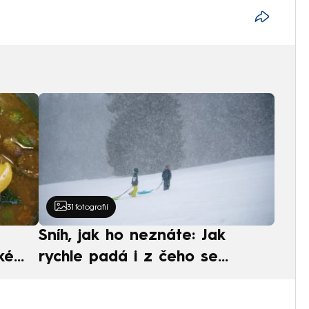
31
fotografií
Sníh, jak ho neznáte: Jak
ké
rychle padá i z čeho se
ská
skládá. A vločky nejsou bílé