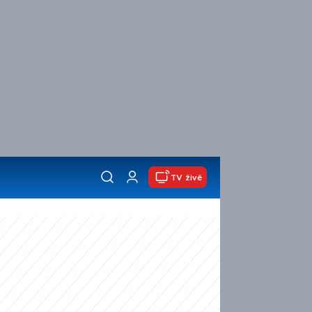
TV živě