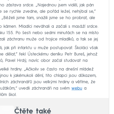
 ho zástava srdce. „Najednou jsem viděl, jak pán
e se rychle zvedne, ale pořád ležel, nehýbal se,”
„Běželi jsme tam, snažili jsme se ho probrat, ale
o kámen. Mladíci neváhali a začali s masáží srdce.
nku 155. Po šesti nebo sedmi minutách se na místo
vzali záchranu muže od trojice mladíků, a tak se jej
i, jak při infarktu u muže postupovat. Školáci však
me dělat,” řekl Ústeckému deníku Petr Bureš, jehož
íků, Pavel Hrdý, navíc obor začal studovat na
velké hrdiny. „Ačkoliv se často na dnešní mládež
jnou k jakémukoli dění, tito chlapci jsou důkazem,
lních záchranářů jsou velkými hrdiny a věříme, že
lužákům,“ uvedli záchranáři na svém
webu
a
lům škol.
Čtěte také