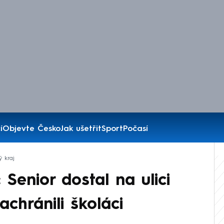
í
Objevte Česko
Jak ušetřit
Sport
Počasí
ý kraj
 Senior dostal na ulici
achránili školáci