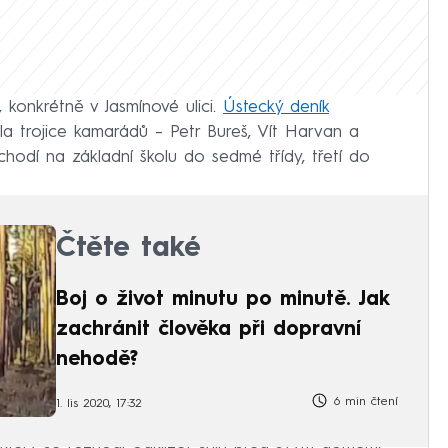
 konkrétně v Jasmínové ulici.
Ústecký deník
a trojice kamarádů – Petr Bureš, Vít Harvan a
 chodí na základní školu do sedmé třídy, třetí do
Čtěte také
Boj o život minutu po minutě. Jak
zachránit člověka při dopravní
nehodě?
6 min čtení
1. lis 2020, 17:32
 který se rozhodl odklízet sníh před svým domem.