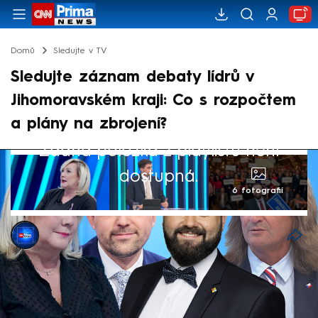
Domů
Sledujte v TV
Sledujte záznam debaty lídrů v
Jihomoravském kraji: Co s rozpočtem
a plány na zbrojení?
Žádná položka z playlistu není
dostupná.
6 fotografií
CNN Prima NEWS
30. srp 2025, 12:27
Jakou podobu by měl v dalších letech mít
návrh státního rozpočtu a jak se postavit