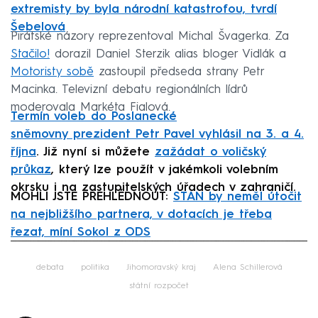
extremisty by byla národní katastrofou, tvrdí
Šebelová
Pirátské názory reprezentoval Michal Švagerka. Za
Stačilo!
dorazil Daniel Sterzik alias bloger Vidlák a
Motoristy sobě
zastoupil předseda strany Petr
Macinka. Televizní debatu regionálních lídrů
moderovala Markéta Fialová.
Termín voleb do Poslanecké
sněmovny prezident
Petr Pavel vyhlásil na 3. a 4.
října
. Již nyní si můžete
zažádat o voličský
průkaz
, který lze použít v jakémkoli volebním
okrsku i na zastupitelských úřadech v zahraničí.
MOHLI JSTE PŘEHLÉDNOUT:
STAN by neměl útočit
na nejbližšího partnera, v dotacích je třeba
řezat, míní Sokol z ODS
Failed to fetch
debata
politika
Jihomoravský kraj
Alena Schillerová
státní rozpočet