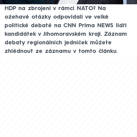
ke Green Dealu a závazku pěti procent
HDP na zbrojení v rámci NATO? Na
ožehavé otázky odpovídali ve velké
politické debatě na CNN Prima NEWS lídři
kandidátek v Jihomoravském kraji. Záznam
debaty regionálních jedniček můžete
zhlédnout ze záznamu v tomto článku.