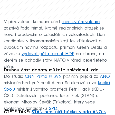
V předvolební kampani před
sněmovními volbami
zaznívá řada témat. Kromě regionálních otázek se
hovoří především o celostátních záležitostech. Lídři
kandidátek v Jihomoravském kraji tak diskutovali o
budoucím návrhu rozpočtu, přijímání Green Dealu či
závazku
vydávat pět procent HDP
na obranu, na
kterém se dohodly státy NATO v rámci desetiletého
plánu.
Druhou část debaty můžete zhlédnout zde:
Do studia
CNN Prima NEWS
Failed to fetch
pozvání přijala za
ANO
místopředsedkyně hnutí Alena Schillerová a za
koalici
Spolu
ministr životního prostředí Petr Hladík (KDU-
ČSL). Diskutovali i poslanec Josef Flek (STAN) a
ekonom Miroslav Ševčík (Trikolora), který vede
společnou kandidátku
SPD
.
ČTĚTE TAKÉ:
STAN není ničí béčko, vláda ANO s