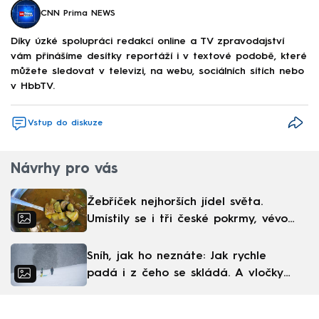
CNN Prima NEWS
Díky úzké spolupráci redakcí online a TV zpravodajství
vám přinášíme desítky reportáží i v textové podobě, které
můžete sledovat v televizi, na webu, sociálních sítích nebo
v HbbTV.
Vstup do diskuze
Návrhy pro vás
Žebříček nejhorších jídel světa.
Umístily se i tři české pokrmy, vévodí
skandinávská kuchyně
Sníh, jak ho neznáte: Jak rychle
padá i z čeho se skládá. A vločky
nejsou bílé