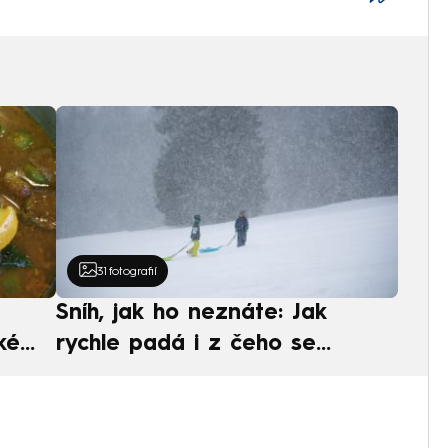
31
fotografií
Sníh, jak ho neznáte: Jak
ké
rychle padá i z čeho se
ská
skládá. A vločky nejsou bílé