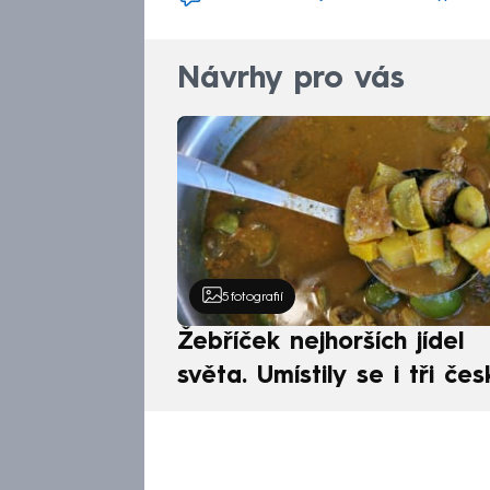
Návrhy pro vás
5
fotografií
Žebříček nejhorších jídel
světa. Umístily se i tři čes
pokrmy, vévodí skandináv
kuchyně