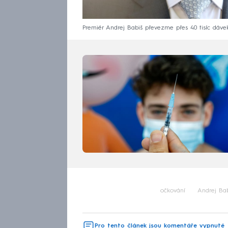
Premiér Andrej Babiš převezme přes 40 tisíc dáve
očkování
Andrej Bab
Pro tento článek jsou komentáře vypnuté