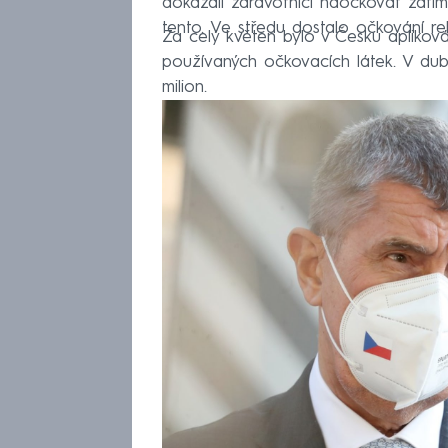
dokázali zdravotníci naočkovat zatím
tento. Ve středu dostalo očkování reko
Za celý květen bylo v Česku apliková
používaných očkovacích látek. V dub
milion.