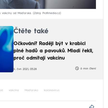
k vakcíny od Maďarska.
Zdroj: Profimedia.cz
Čtěte také
Očkování? Raději být v krabici
plné hadů a pavouků. Mladí řekli,
proč odmítají vakcínu
6 min čtení
4. čvn 2021, 05:28
iš
vakcína
Maďarsko
koronavirus