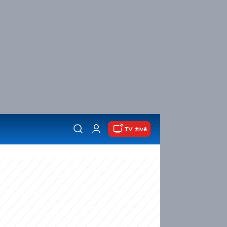
TV živě