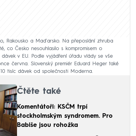
nsko, Rakousko a Maďarsko. Na přeposlání zhruba
oté, co Česko nesouhlasilo s kompromisem o
 dávek v EU. Podle vyjádření úřadu vlády se vše
konce června. Slovenský premiér Eduard Heger také
r 10 tisíc dávek od společnosti Moderna.
Čtěte také
Komentátoři: KSČM trpí
stockholmským syndromem. Pro
Babiše jsou rohožka