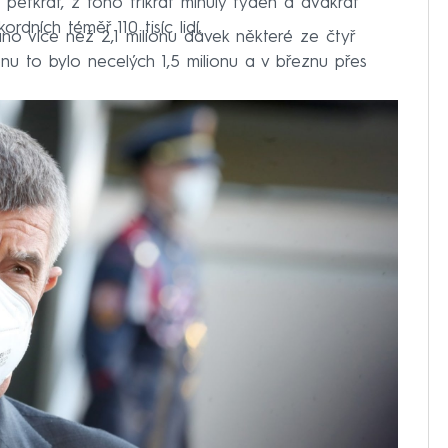
 pětkrát, z toho třikrát minulý týden a dvakrát
rdních téměř 110 tisíc lidí.
no více než 2,1 milionu dávek některé ze čtyř
nu to bylo necelých 1,5 milionu a v březnu přes