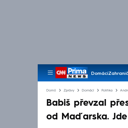
Domácí
Zahranič
Pořady
Domů
Zprávy
Domácí
Politika
Andr
Babiš převzal přes
od Maďarska. Jde