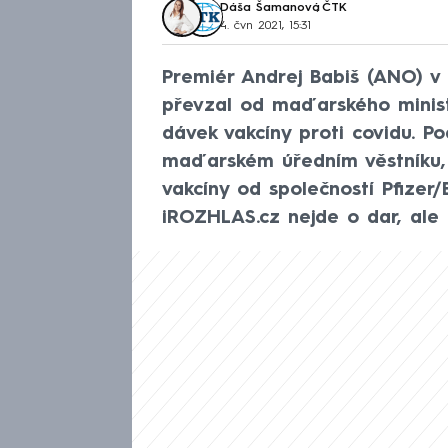
Dáša Šamanová
,
ČTK
4. čvn 2021, 15:31
Premiér Andrej Babiš (ANO) v
převzal od maďarského ministr
dávek vakcíny proti covidu. P
maďarském úředním věstníku,
vakcíny od společností Pfizer/
iROZHLAS.cz nejde o dar, ale 