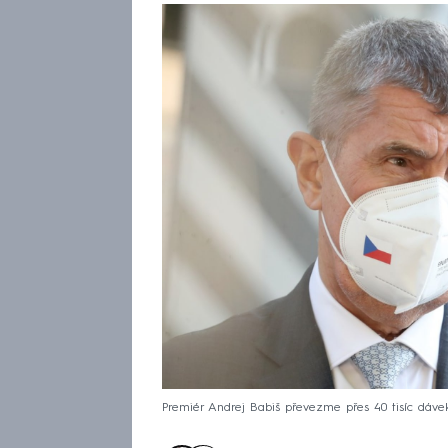
Premiér Andrej Babiš převezme přes 40 tisíc dáve