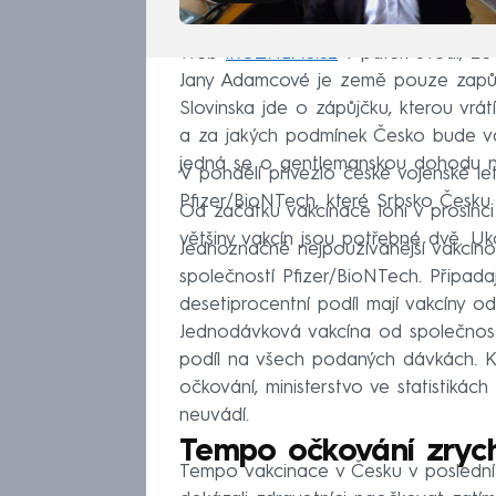
Web
iROZHLAS.cz
v pátek uvedl, že
Jany Adamcové je země pouze zapůjč
Slovinska jde o zápůjčku, kterou vrá
a za jakých podmínek Česko bude vakc
jedná se o gentlemanskou dohodu na
V pondělí přivezlo české vojenské le
Pfizer/BioNTech, které Srbsko Česku
Od začátku vakcinace loni v prosinc
většiny vakcín jsou potřebné dvě. Uk
Jednoznačně nejpoužívanější vakcíno
společností Pfizer/BioNTech. Připadaj
desetiprocentní podíl mají vakcíny 
Jednodávková vakcína od společnos
podíl na všech podaných dávkách. Kol
očkování, ministerstvo ve statistikác
neuvádí.
Tempo očkování zrych
Tempo vakcinace v Česku v poslední 