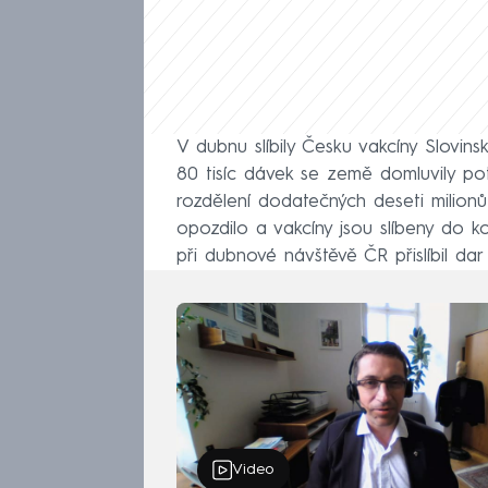
V dubnu slíbily Česku vakcíny Slovi
80 tisíc dávek se země domluvily p
rozdělení dodatečných deseti milionů
opozdilo a vakcíny jsou slíbeny do 
při dubnové návštěvě ČR přislíbil da
Video