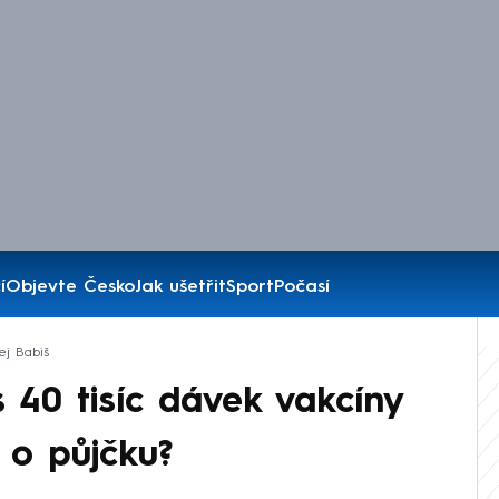
í
Objevte Česko
Jak ušetřit
Sport
Počasí
ej Babiš
 40 tisíc dávek vakcíny
 o půjčku?