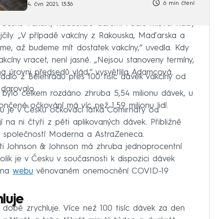
6 min čtení
4. čvn 2021, 13:36
 Česko vakcíny nedostalo darem. Podle mluvčí vlády
ily. „V případě vakcíny z Rakouska, Maďarska a
tíme, až budeme mít dostatek vakcíny,“ uvedla. Kdy
íny vracet, není jasné. „Nejsou stanoveny termíny,
 úrovni předsedů vlád,“ vysvětlila Adamcová.
tadlo z Bělehradu přes 100 tisíc dávek vakcíny od
 darovalo.
i bylo celkem rozdáno zhruba 5,54 milionu dávek, u
ončené očkování má víc než 1,59 milionu lidí.
u je v Česku očkovací látka Comirnaty od
í na ni čtyři z pěti aplikovaných dávek. Přibližně
od společností Moderna a AstraZeneca.
ti Johnson & Johnson má zhruba jednoprocentní
ik je v Česku v současnosti k dispozici dávek
h na
webu
věnovaném onemocnění COVID-19
luje
době zrychluje. Více než 100 tisíc dávek za den