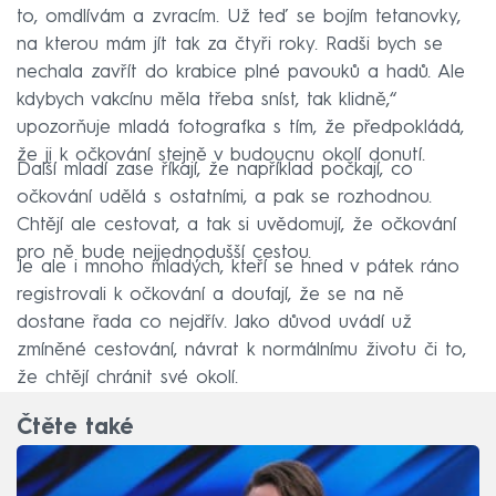
to, omdlívám a zvracím. Už teď se bojím tetanovky,
na kterou mám jít tak za čtyři roky. Radši bych se
nechala zavřít do krabice plné pavouků a hadů. Ale
kdybych vakcínu měla třeba sníst, tak klidně,“
upozorňuje mladá fotografka s tím, že předpokládá,
že ji k očkování stejně v budoucnu okolí donutí.
Další mladí zase říkají, že například počkají, co
očkování udělá s ostatními, a pak se rozhodnou.
Chtějí ale cestovat, a tak si uvědomují, že očkování
pro ně bude nejjednodušší cestou.
Je ale i mnoho mladých, kteří se hned v pátek ráno
registrovali k očkování a doufají, že se na ně
dostane řada co nejdřív. Jako důvod uvádí už
zmíněné cestování, návrat k normálnímu životu či to,
že chtějí chránit své okolí.
Čtěte také