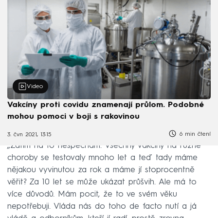
Video
Vakcíny proti covidu znamenají průlom. Podobné
mohou pomoci v boji s rakovinou
6 min čtení
3. čvn 2021, 13:15
„Zatím na to nespěchám. Všechny vakcíny na různé
choroby se testovaly mnoho let a teď tady máme
nějakou vyvinutou za rok a máme jí stoprocentně
věřit? Za 10 let se může ukázat průšvih. Ale má to
více důvodů. Mám pocit, že to ve svém věku
nepotřebuji. Vláda nás do toho de facto nutí a já