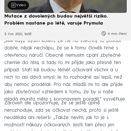
Video
Mutace z dovolených budou největší riziko.
Problém nastane po létě, varuje Prymula
6 min čtení
3. čvn 2021, 16:03
„Ale když slyším kolem, že ne na všechny to působí
dobře, nějak nechápu, že se k tomu člověk hrne s
otevřenou náručí. Obecně nemusím cpaní zbytečné
chemie do těla, a tady to mi přijde jako přesně ten
případ. Staří lidi budou téměř očkovaní všichni a u
nich to asi dává smysl. Je to rozhodně asi lepší, než
aby nemoc prodělali. Pro nás mladší mi to ale přijde
jako zbytečnost vzhledem k tomu, že by si naše
mladá imunita měla s koronavirem poradit,“ vysvětluje.
Zároveň ale upozorňuje, že se ještě úplně
nerozhoduje, zda se očkovat nechá, proto si ještě
neudělala ani rešerši. „Takže nevím, jak to je s
možností nákazy očkovaných. Jestli tam přeci jen