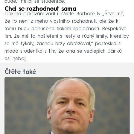
bude,“ nelíbí se studentce.
Chci se rozhodnout sama
Tlak na očkování vadí i 23leté Barboře B. „Štve mě,
že to není z mého vlastního rozhodnutí, ale že k
tomu budu donucena tlakem společnosti. Respektive
tím, že mě to hašteření s testy a různý limity, které by
se mě týkaly, začnou brzy obtěžovat,“ posteskla si
mladá studentka s tím, že ona se vedlejších účinků
asi nebojí.
Čtěte také