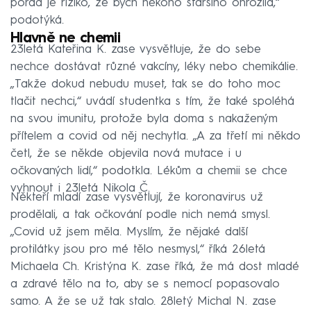
pořád je riziko, že bych někoho staršího ohrozila,“
podotýká.
Hlavně ne chemii
23letá Kateřina K. zase vysvětluje, že do sebe
nechce dostávat různé vakcíny, léky nebo chemikálie.
„Takže dokud nebudu muset, tak se do toho moc
tlačit nechci,“ uvádí studentka s tím, že také spoléhá
na svou imunitu, protože byla doma s nakaženým
přítelem a covid od něj nechytla. „A za třetí mi někdo
četl, že se někde objevila nová mutace i u
očkovaných lidí,“ podotkla. Lékům a chemii se chce
vyhnout i 23letá Nikola Č.
Někteří mladí zase vysvětlují, že koronavirus už
prodělali, a tak očkování podle nich nemá smysl.
„Covid už jsem měla. Myslím, že nějaké další
protilátky jsou pro mé tělo nesmysl,“ říká 26letá
Michaela Ch. Kristýna K. zase říká, že má dost mladé
a zdravé tělo na to, aby se s nemocí popasovalo
samo. A že se už tak stalo. 28letý Michal N. zase