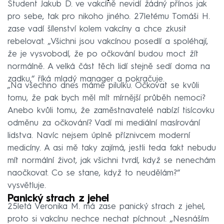
Student Jakub D. ve vakcíně nevidí žádný přínos jak
pro sebe, tak pro nikoho jiného. 27letému Tomáši H.
zase vadí šílenství kolem vakcíny a chce zkusit
rebelovat. „Všichni jsou vakcínou posedlí a spoléhají,
že je vysvobodí, že po očkování budou moct žít
normálně. A velká část těch lidí stejně sedí doma na
zadku,“ říká mladý manager a pokračuje.
„Na všechno dnes máme pilulku. Očkovat se kvůli
tomu, že pak bych měl mít mírnější průběh nemoci?
Anebo kvůli tomu, že zaměstnavatelé nabízí tisícovku
odměnu za očkování? Vadí mi mediální masírování
lidstva. Navíc nejsem úplně příznivcem moderní
medicíny. A asi mě taky zajímá, jestli teda fakt nebudu
mít normální život, jak všichni tvrdí, když se nenechám
naočkovat. Co se stane, když to neudělám?“
vysvětluje.
Panický strach z jehel
25letá Veronika M. má zase panický strach z jehel,
proto si vakcínu nechce nechat píchnout. „Nesnáším