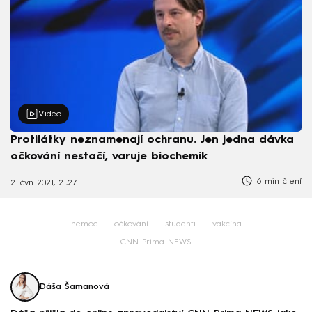
Video
Protilátky neznamenají ochranu. Jen jedna dávka
očkování nestačí, varuje biochemik
6 min čtení
2. čvn 2021, 21:27
nemoc
očkování
studenti
vakcína
CNN Prima NEWS
Dáša Šamanová