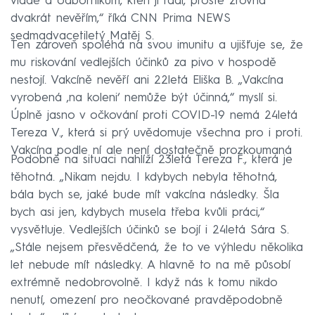
vládě a odborníkům, kteří jí radí, prostě zrovna
dvakrát nevěřím,“ říká CNN Prima NEWS
sedmadvacetiletý Matěj S.
Ten zároveň spoléhá na svou imunitu a ujišťuje se, že
mu riskování vedlejších účinků za pivo v hospodě
nestojí. Vakcíně nevěří ani 22letá Eliška B. „Vakcína
vyrobená ‚na koleni‘ nemůže být účinná,“ myslí si.
Úplně jasno v očkování proti COVID-19 nemá 24letá
Tereza V., která si prý uvědomuje všechna pro i proti.
Vakcína podle ní ale není dostatečně prozkoumaná
Podobně na situaci nahlíží 23letá Tereza F., která je
těhotná. „Nikam nejdu. I kdybych nebyla těhotná,
bála bych se, jaké bude mít vakcína následky. Šla
bych asi jen, kdybych musela třeba kvůli práci,“
vysvětluje. Vedlejších účinků se bojí i 24letá Sára S.
„Stále nejsem přesvědčená, že to ve výhledu několika
let nebude mít následky. A hlavně to na mě působí
extrémně nedobrovolně. I když nás k tomu nikdo
nenutí, omezení pro neočkované pravděpodobně