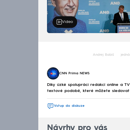
Video
Andrej Babiš
jedná
CNN Prima NEWS
Díky úzké spolupráci redakcí online a TV
textové podobě, které můžete sledovat v
Vstup do diskuze
Návrhy pro vás