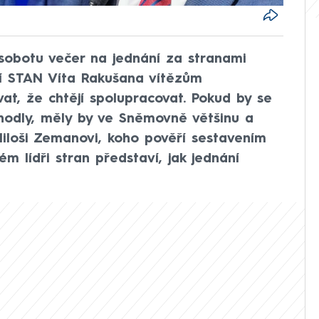
v sobotu večer na jednání za stranami
tí STAN Víta Rakušana vítězům
at, že chtějí spolupracovat. Pokud by se
ohodly, měly by ve Sněmovně většinu a
iloši Zemanovi, koho pověří sestavením
rém lídři stran představí, jak jednání