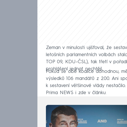
Zeman v minulosti ujišťoval, že sestav
letošních parlamentních volbách stal
TOP 09, KDU-ČSL), tak třetí v pořadí 
prohlášení jednat nechtějí.
Pokud se obě koalice dohodnou, měl
výsledků 106 mandátů z 200. Ani sp
k sestavení většinové vlády nestačilo
Prima NEWS i zde v článku.