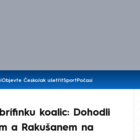
í
Objevte Česko
Jak ušetřit
Sport
Počasí
rífinku koalic: Dohodli
šem a Rakušanem na