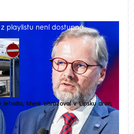
 playlistu není dostupná.
V
é letadlo, které ohrožoval v Lipsku dron,
Přilá
polit