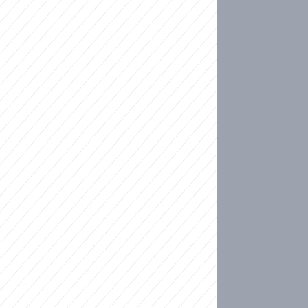
ideo
kat migranty do Česka? Sami by odešli, tvrdí exp
ické sebevraždě