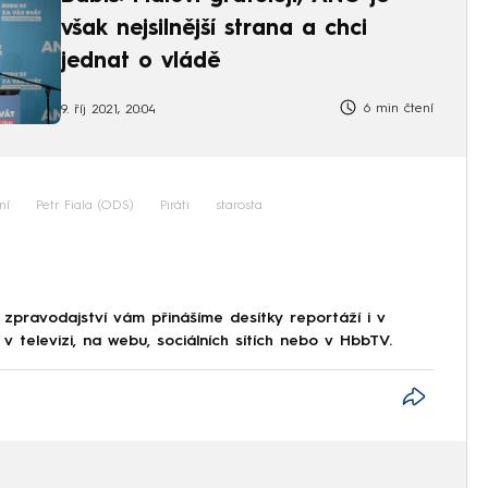
však nejsilnější strana a chci
jednat o vládě
6 min čtení
9. říj 2021, 20:04
ní
Petr Fiala (ODS)
Piráti
starosta
 zpravodajství vám přinášíme desítky reportáží i v
 televizi, na webu, sociálních sítích nebo v HbbTV.