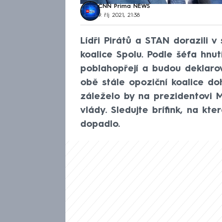
CNN Prima NEWS
9. říj 2021, 21:38
Lídři Pirátů a STAN dorazili 
koalice Spolu. Podle šéfa hnu
poblahopřejí a budou deklarov
obě stále opoziční koalice d
záleželo by na prezidentovi M
vlády. Sledujte brífink, na kte
dopadlo.