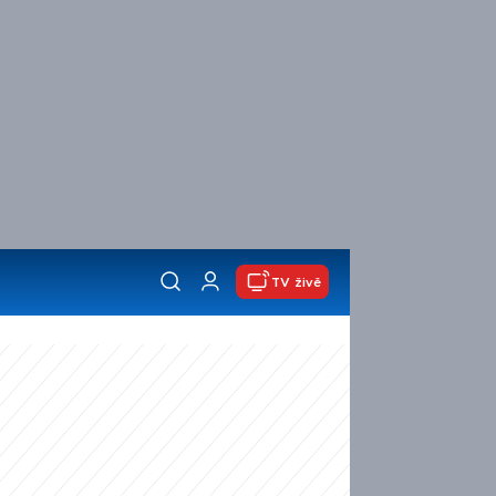
TV živě