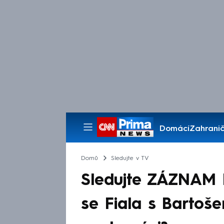
Domácí
Zahranič
Pořady
Domů
Sledujte v TV
Sledujte ZÁZNAM b
se Fiala s Barto