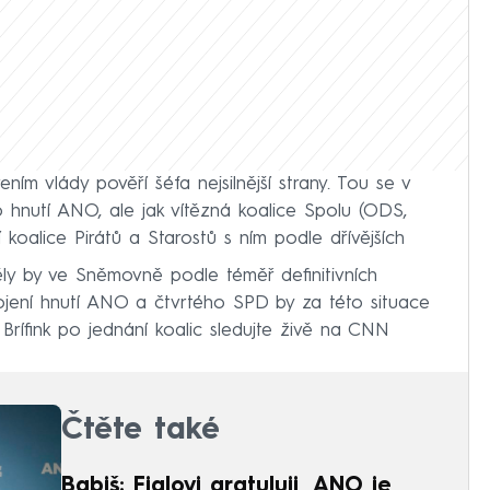
ením vlády pověří šéfa nejsilnější strany. Tou se v
o hnutí ANO, ale jak vítězná koalice Spolu (ODS,
koalice Pirátů a Starostů s ním podle dřívějších
y by ve Sněmovně podle téměř definitivních
ojení hnutí ANO a čtvrtého SPD by za této situace
. Brífink po jednání koalic sledujte živě na CNN
Čtěte také
Babiš: Fialovi gratuluji, ANO je