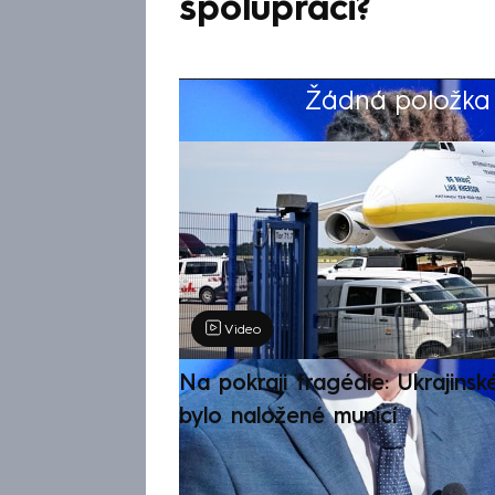
spolupráci?
Žádná položka z
Výběr redakce
Video
Na pokraji tragédie: Ukrajinsk
bylo naložené municí