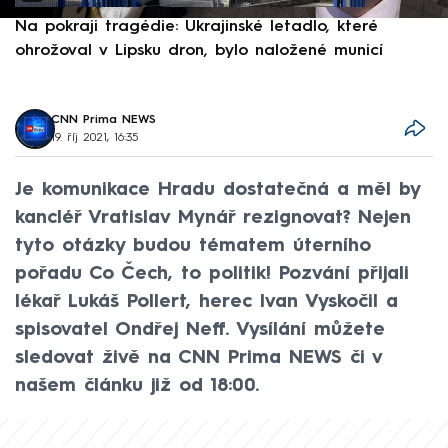
Na pokraji tragédie: Ukrajinské letadlo, které
P
ohrožoval v Lipsku dron, bylo naložené municí
e
CNN Prima NEWS
19. říj 2021, 16:35
Je komunikace Hradu dostatečná a měl by
kancléř Vratislav Mynář rezignovat? Nejen
tyto otázky budou tématem úterního
pořadu Co Čech, to politik! Pozvání přijali
lékař Lukáš Pollert, herec Ivan Vyskočil a
spisovatel Ondřej Neff. Vysílání můžete
sledovat živě na CNN Prima NEWS či v
našem článku již od 18:00.