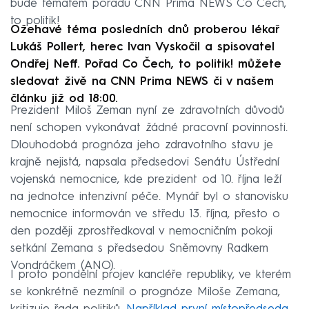
bude tématem pořadu CNN Prima NEWS Co Čech,
to politik!
Ožehavé téma posledních dnů proberou lékař
Lukáš Pollert, herec Ivan Vyskočil a spisovatel
Ondřej Neff. Pořad Co Čech, to politik! můžete
sledovat živě na CNN Prima NEWS či v našem
článku již od 18:00.
Prezident Miloš Zeman nyní ze zdravotních důvodů
není schopen vykonávat žádné pracovní povinnosti.
Dlouhodobá prognóza jeho zdravotního stavu je
krajně nejistá, napsala předsedovi Senátu Ústřední
vojenská nemocnice, kde prezident od 10. října leží
na jednotce intenzivní péče. Mynář byl o stanovisku
nemocnice informován ve středu 13. října, přesto o
den později zprostředkoval v nemocničním pokoji
setkání Zemana s předsedou Sněmovny Radkem
Vondráčkem (ANO).
I proto pondělní projev kancléře republiky, ve kterém
se konkrétně nezmínil o prognóze Miloše Zemana,