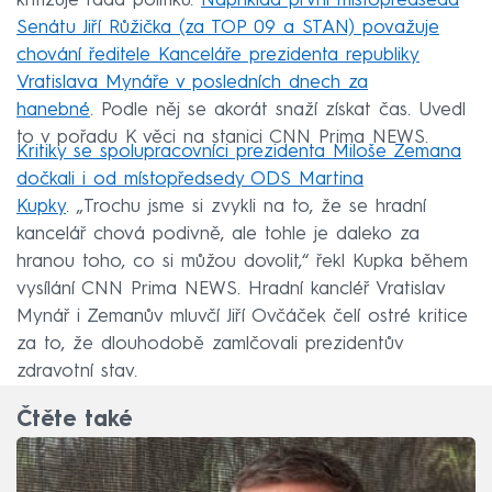
kritizuje řada politiků.
Například první místopředseda
Senátu Jiří Růžička (za TOP 09 a STAN) považuje
chování ředitele Kanceláře prezidenta republiky
Vratislava Mynáře v posledních dnech za
hanebné
. Podle něj se akorát snaží získat čas. Uvedl
to v pořadu K věci na stanici CNN Prima NEWS.
Kritiky se spolupracovníci prezidenta Miloše Zemana
dočkali i od místopředsedy ODS Martina
Kupky
. „Trochu jsme si zvykli na to, že se hradní
kancelář chová podivně, ale tohle je daleko za
hranou toho, co si můžou dovolit,“ řekl Kupka během
vysílání CNN Prima NEWS. Hradní kancléř Vratislav
Mynář i Zemanův mluvčí Jiří Ovčáček čelí ostré kritice
za to, že dlouhodobě zamlčovali prezidentův
zdravotní stav.
Čtěte také