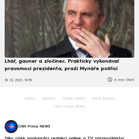
Lhář, gauner a zločinec. Prakticky vykonával
pravomoci prezidenta, praží Mynáře politici
6 min čtení
18. říj 2021, 19:59
zdraví
politika
Andrej Babiš
Miloš Zeman
CNN Prima NEWS
CNN Prima NEWS
Díky úzké spolupráci redakcí online a TV zpravodajství