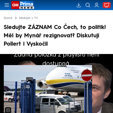
Domů
Sledujte v TV
Sledujte ZÁZNAM Co Čech, to politik!
Měl by Mynář rezignovat? Diskutují
Pollert i Vyskočil
Žádná položka z playlistu není
Výběr redakce
dostupná.