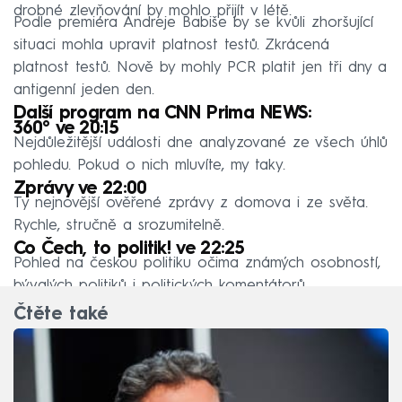
drobné zlevňování by mohlo přijít v létě.
Podle premiéra Andreje Babiše by se kvůli zhoršující
situaci mohla upravit platnost testů. Zkrácená
platnost testů. Nově by mohly PCR platit jen tři dny a
antigenní jeden den.
Další program na CNN Prima NEWS:
360° ve 20:15
Nejdůležitější události dne analyzované ze všech úhlů
pohledu. Pokud o nich mluvíte, my taky.
Zprávy ve 22:00
Ty nejnovější ověřené zprávy z domova i ze světa.
Rychle, stručně a srozumitelně.
Co Čech, to politik! ve 22:25
Pohled na českou politiku očima známých osobností,
bývalých politiků i politických komentátorů.
Čtěte také