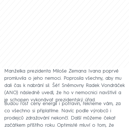
Manželka prezidenta Miloše Zemana Ivana poprvé
promluvila o jeho nemoci. Poprosila všechny, aby mu
dali čas k nabrání sil. Šéf Sněmovny Radek Vondráček
(ANO) následně uvedl, že ho v nemocnici navštívil a
je schopen vykonávat prezidentský úřad.
Budou růst ceny energií i potravin, řekneme vám, za
co všechno si připlatíme. Navíc podle výrobců i
prodejců zdražování nekončí. Další můžeme čekat
začátkem příštího roku. Optimisté mluví o tom, že