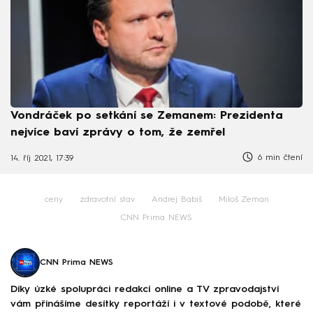
Vondráček po setkání se Zemanem: Prezidenta
nejvíce baví zprávy o tom, že zemřel
6 min čtení
14. říj 2021, 17:39
ceny
zdravotní stav
Andrej Babiš
Miloš Zeman
CNN Prima NEWS
CNN Prima NEWS
Díky úzké spolupráci redakcí online a TV zpravodajství
vám přinášíme desítky reportáží i v textové podobě, které