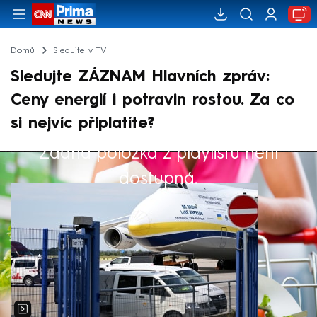
Domů
Sledujte v TV
Sledujte ZÁZNAM Hlavních zpráv:
Ceny energií i potravin rostou. Za co
si nejvíc připlatíte?
Žádná položka z playlistu není
Výběr redakce
dostupná.