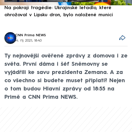
Na pokraji tragédie: Ukrajinské letadlo, které
P
ohrožoval v Lipsku dron, bylo naložené municí
e
CNN Prima NEWS
14. říj 2021, 18:40
Ty nejnovější ověřené zprávy z domova i ze
světa. První dáma i šéf Sněmovny se
vyjádřili ke savu prezidenta Zemana. A za
co všechno si budete muset připlati? Nejen
o tom budou Hlavní zprávy od 18:55 na
Primě a CNN Prima NEWS.