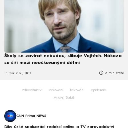
Školy se zavírat nebudou, slibuje Vojtěch. Nákaza
se šíří mezi neočkovanými dětmi
6 min čtení
15. zář 2021, 11:03
zdravotnictví
očkování
testování
epidemie
Andrej Babiš
CNN Prima NEWS
Díky úzké spolupráci redakcí online a TV zpravodajství