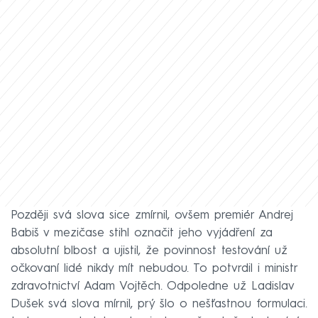
Později svá slova sice zmírnil, ovšem premiér Andrej
Babiš v mezičase stihl označit jeho vyjádření za
absolutní blbost a ujistil, že povinnost testování už
očkovaní lidé nikdy mít nebudou. To potvrdil i ministr
zdravotnictví Adam Vojtěch. Odpoledne už Ladislav
Dušek svá slova mírnil, prý šlo o nešťastnou formulaci.