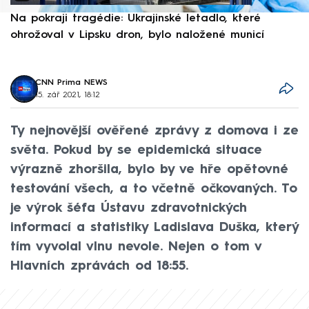
Na pokraji tragédie: Ukrajinské letadlo, které
P
ohrožoval v Lipsku dron, bylo naložené municí
e
CNN Prima NEWS
15. zář 2021, 18:12
Ty nejnovější ověřené zprávy z domova i ze
světa. Pokud by se epidemická situace
výrazně zhoršila, bylo by ve hře opětovné
testování všech, a to včetně očkovaných. To
je výrok šéfa Ústavu zdravotnických
informací a statistiky Ladislava Duška, který
tím vyvolal vlnu nevole. Nejen o tom v
Hlavních zprávách od 18:55.