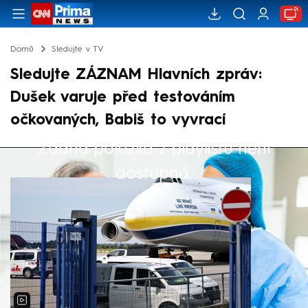
Domů
Sledujte v TV
Sledujte ZÁZNAM Hlavních zpráv:
Dušek varuje před testováním
očkovaných, Babiš to vyvrací
Žádná položka z playlistu není
Výběr redakce
dostupná.